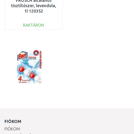
FROSCH altalános
tisztítószer, levendula,
1l 120352
RAKTÁRON
KOSÁRBA
Összehasonlítás
FIÓKOM
FIÓKOM