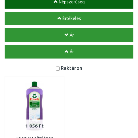
Népszerűség
Értékelés
Ár
Ár
Raktáron
1 056 Ft