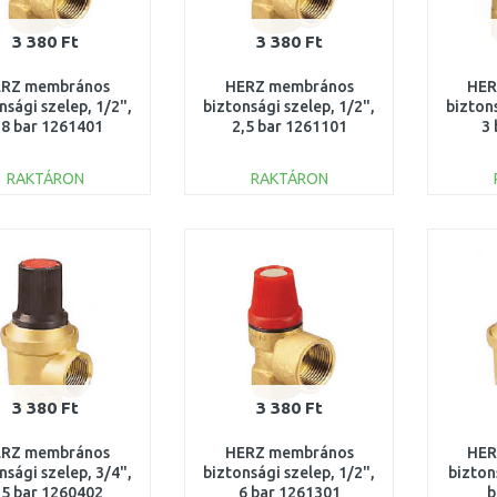
3 380 Ft
3 380 Ft
RZ membrános
HERZ membrános
HER
nsági szelep, 1/2",
biztonsági szelep, 1/2",
biztons
,8 bar 1261401
2,5 bar 1261101
3
RAKTÁRON
RAKTÁRON
KOSÁRBA
KOSÁRBA
Összehasonlítás
Összehasonlítás
3 380 Ft
3 380 Ft
RZ membrános
HERZ membrános
HER
nsági szelep, 3/4",
biztonsági szelep, 1/2",
bizton
,5 bar 1260402
6 bar 1261301
b