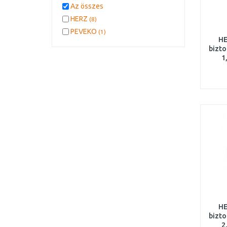
Az összes
HERZ
(8)
PEVEKO
(1)
HE
bizto
1
HE
bizto
2