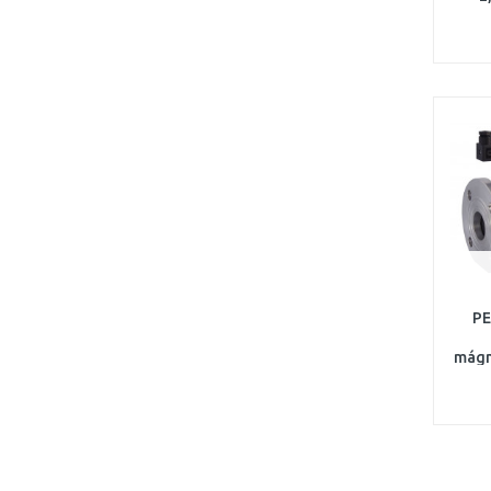
PE
mágn
DN50