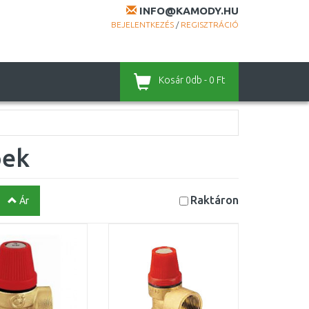
INFO@KAMODY.HU
BEJELENTKEZÉS
/
REGISZTRÁCIÓ
Kosár
0db - 0 Ft
pek
Raktáron
Ár