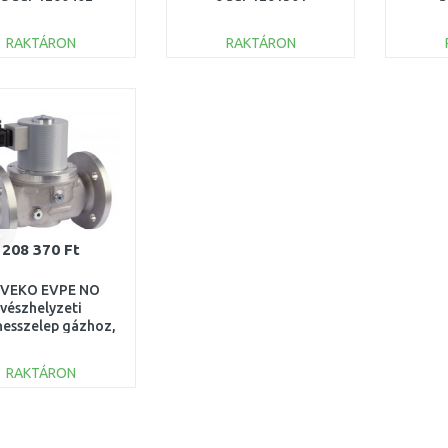
RAKTÁRON
RAKTÁRON
KOSÁRBA
KOSÁRBA
Összehasonlítás
Összehasonlítás
208 370 Ft
VEKO EVPE NO
vészhelyzeti
esszelep gázhoz,
, 230 V 1050.02/P
RAKTÁRON
KOSÁRBA
Összehasonlítás