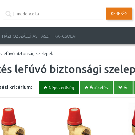
KERESÉS
HÁZHOZSZÁLLÍTÁS
ÁSZF
KAPCSOLAT
s lefúvó biztonsági szelepek
és lefúvó biztonsági szele
ési kritérium:
Népszerűség
Értékelés
Ár