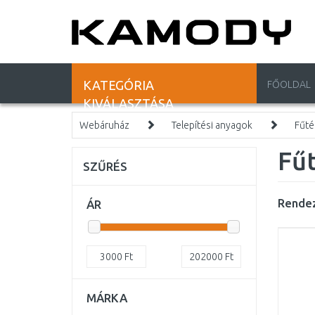
KATEGÓRIA
FŐOLDAL
KIVÁLASZTÁSA
Webáruház
Telepítési anyagok
Fűté
Fűt
SZŰRÉS
Rendez
ÁR
3000
Ft
202000
Ft
MÁRKA