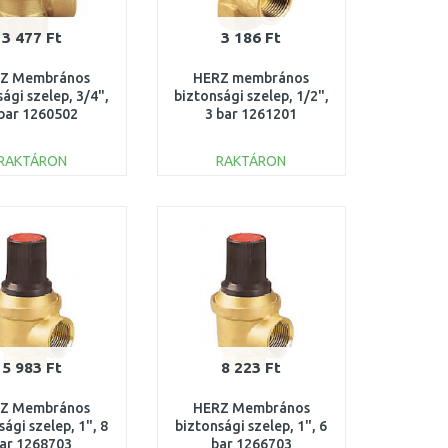
3 477 Ft
3 186 Ft
Z Membrános
HERZ membrános
ági szelep, 3/4",
biztonsági szelep, 1/2",
 bar 1260502
3 bar 1261201
RAKTÁRON
RAKTÁRON
KOSÁRBA
KOSÁRBA
Összehasonlítás
Összehasonlítás
5 983 Ft
8 223 Ft
Z Membrános
HERZ Membrános
sági szelep, 1", 8
biztonsági szelep, 1", 6
ar 1268703
bar 1266703