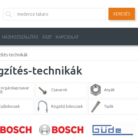
KERESÉS
HÁZHOZSZÁLLÍTÁS
ÁSZF
KAPCSOLAT
ítés-technikák
zítés-technikák
Forgácslapcsavar
Csavarok
Anyák
lt
Csőbilincsek
Rögzítő bilinccsek
Tiplik