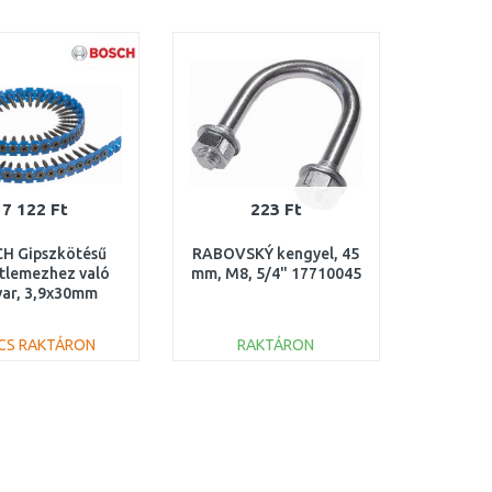
KOSÁRBA
KOSÁRBA
Összehasonlítás
Összehasonlítás
7 122 Ft
223 Ft
H Gipszkötésű
RABOVSKÝ kengyel, 45
tlemezhez való
mm, M8, 5/4" 17710045
var, 3,9x30mm
608000553
NCS RAKTÁRON
RAKTÁRON
KOSÁRBA
KOSÁRBA
Összehasonlítás
Összehasonlítás