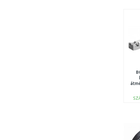
B
átmé
63 
SZ