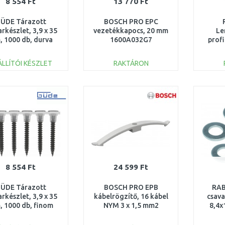
8 554 Ft
13 770 Ft
ÜDE Tárazott
BOSCH PRO EPC
rkészlet, 3,9 x 35
vezetékkapocs, 20 mm
Le
 1000 db, durva
1600A032G7
prof
menet 58211
ÁLLÍTÓI KÉSZLET
RAKTÁRON
KOSÁRBA
KOSÁRBA
Összehasonlítás
Összehasonlítás
8 554 Ft
24 599 Ft
ÜDE Tárazott
BOSCH PRO EPB
RAB
rkészlet, 3,9 x 35
kábelrögzítő, 16 kábel
csava
 1000 db, finom
NYM 3 x 1,5 mm2
8,4x
menet 58207
1600A032GC