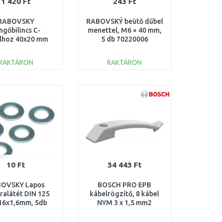
1 420 Ft
243 Ft
RABOVSKY
RABOVSKÝ beütő dűbel
ngőbilincs C-
menettel, M6 × 40 mm,
ilhoz 40x20 mm
5 db 70220006
35302146
RAKTÁRON
RAKTÁRON
KOSÁRBA
KOSÁRBA
Összehasonlítás
Összehasonlítás
10 Ft
34 443 Ft
OVSKY Lapos
BOSCH PRO EPB
ralátét DIN 125
kábelrögzítő, 8 kábel
16x1,6mm, 5db
NYM 3 x 1,5 mm2
62001008
1600A032GB