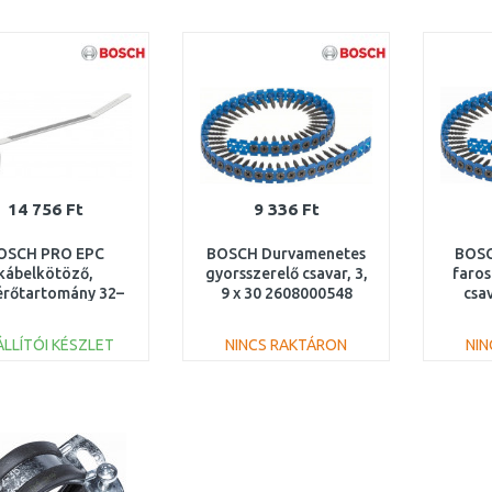
KOSÁRBA
KOSÁRBA
Összehasonlítás
Összehasonlítás
14 756 Ft
9 336 Ft
OSCH PRO EPC
BOSCH Durvamenetes
BOSC
kábelkötöző,
gyorsszerelő csavar, 3,
faros
rőtartomány 32–
9 x 30 2608000548
csa
mm 1600A032GH
2
ÁLLÍTÓI KÉSZLET
NINCS RAKTÁRON
NI
KOSÁRBA
KOSÁRBA
Összehasonlítás
Összehasonlítás