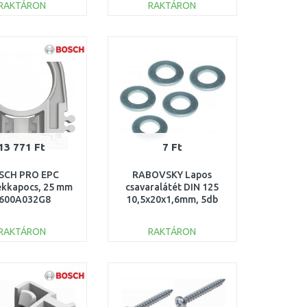
RAKTÁRON
RAKTÁRON
KOSÁRBA
KOSÁRBA
Összehasonlítás
Összehasonlítás
13 771 Ft
7 Ft
SCH PRO EPC
RABOVSKY Lapos
ékkapocs, 25 mm
csavaralátét DIN 125
600A032G8
10,5x20x1,6mm, 5db
62001010
RAKTÁRON
RAKTÁRON
KOSÁRBA
KOSÁRBA
Összehasonlítás
Összehasonlítás