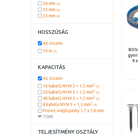
30 mm
(3)
35 mm
(3)
25 mm
(2)
HOSSZÚSÁG
Az összes
BOS
10 m
(1)
gyors
9 
KAPACITÁS
Az összes
2
16 kabelů NYM 3 × 1,5 mm
(1)
2
20 kabelů NYM 3 × 1,5 mm
(1)
2
40 kabelů NYM 3 × 1,5 mm
(1)
2
8 kabelů NYM 3 × 1,5 mm
(1)
Průřez vnější pásky 1,7 x 7,6 mm
TÖBB
(1)
Rozsah průměrů 16-32 mm
(1)
Rozsah průměrů 32-63 mm
(1)
TELJESÍTMÉNY OSZTÁLY