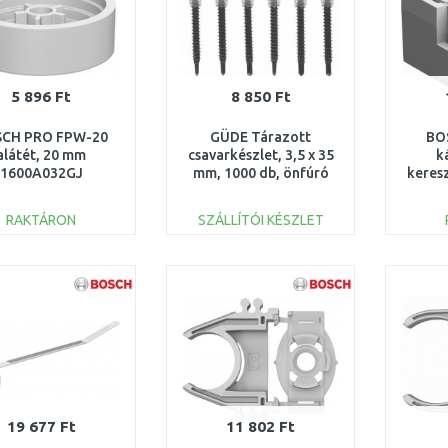
5 896 Ft
8 850 Ft
CH PRO FPW-20
GÜDE Tárazott
BO
alátét, 20 mm
csavarkészlet, 3,5 x 35
k
1600A032GJ
mm, 1000 db, önfúró
keres
58213
kötö
1
RAKTÁRON
SZÁLLÍTÓI KÉSZLET
KOSÁRBA
KOSÁRBA
Összehasonlítás
Összehasonlítás
19 677 Ft
11 802 Ft