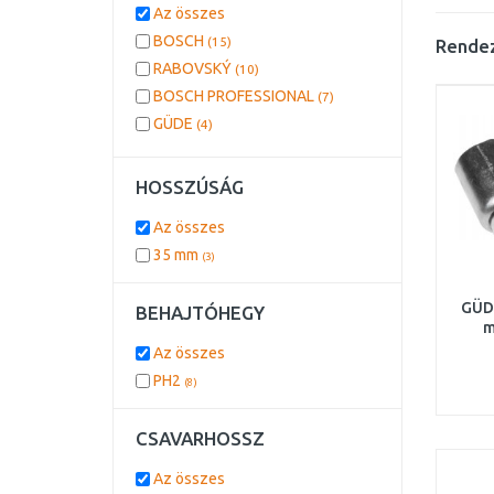
Az összes
BOSCH
(15)
Rendez
RABOVSKÝ
(10)
BOSCH PROFESSIONAL
(7)
GÜDE
(4)
HOSSZÚSÁG
Az összes
35 mm
(3)
GÜDE
BEHAJTÓHEGY
m
Az összes
PH2
(8)
CSAVARHOSSZ
Az összes