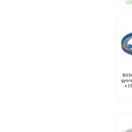
SZ
BOS
gyors
x 2