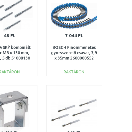
48 Ft
7 044 Ft
SKÝ kombinált
BOSCH Finommenetes
r M8 × 130 mm,
gyorsszerelő csavar, 3,9
 5 db 51008130
x 35mm 2608000552
RAKTÁRON
RAKTÁRON
KOSÁRBA
KOSÁRBA
Összehasonlítás
Összehasonlítás