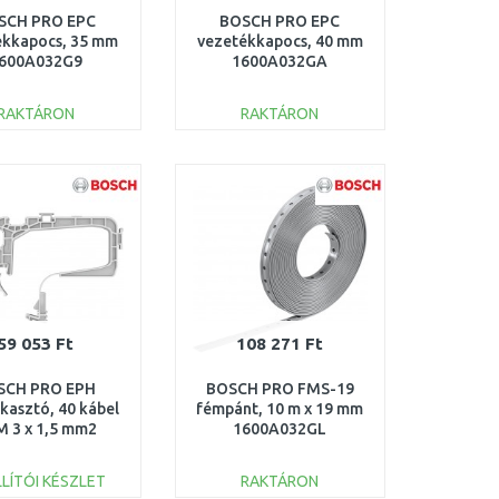
SCH PRO EPC
BOSCH PRO EPC
ékkapocs, 35 mm
vezetékkapocs, 40 mm
600A032G9
1600A032GA
RAKTÁRON
RAKTÁRON
KOSÁRBA
KOSÁRBA
Összehasonlítás
Összehasonlítás
59 053 Ft
108 271 Ft
SCH PRO EPH
BOSCH PRO FMS-19
kasztó, 40 kábel
fémpánt, 10 m x 19 mm
 3 x 1,5 mm2
1600A032GL
600A032GE
LÍTÓI KÉSZLET
RAKTÁRON