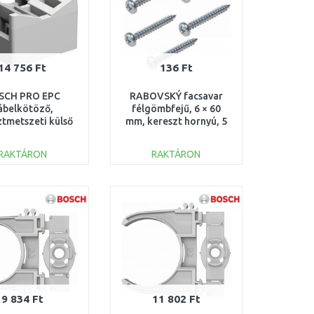
14 756 Ft
136 Ft
SCH PRO EPC
RABOVSKÝ facsavar
ábelkötöző,
félgömbfejű, 6 × 60
ztmetszeti külső
mm, kereszt hornyú, 5
ző 1,7 x 7,6 mm
db 53006060
600A032GF
RAKTÁRON
RAKTÁRON
KOSÁRBA
KOSÁRBA
Összehasonlítás
Összehasonlítás
9 834 Ft
11 802 Ft