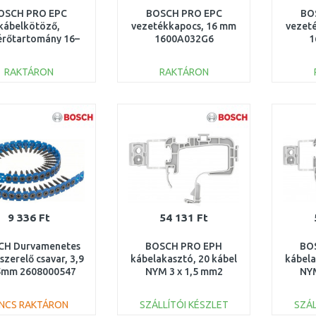
OSCH PRO EPC
BOSCH PRO EPC
BO
kábelkötöző,
vezetékkapocs, 16 mm
vezet
rőtartomány 16–
1600A032G6
1
mm 1600A032GG
RAKTÁRON
RAKTÁRON
KOSÁRBA
KOSÁRBA
Összehasonlítás
Összehasonlítás
9 336 Ft
54 131 Ft
CH Durvamenetes
BOSCH PRO EPH
BO
szerelő csavar, 3,9
kábelakasztó, 20 kábel
kábela
5mm 2608000547
NYM 3 x 1,5 mm2
NYM
1600A032GD
1
INCS RAKTÁRON
SZÁLLÍTÓI KÉSZLET
SZÁL