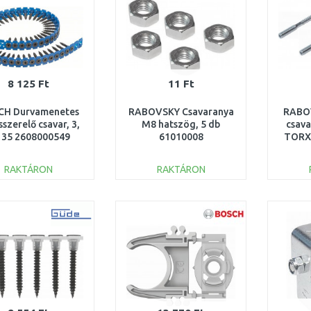
8 125 Ft
11 Ft
CH Durvamenetes
RABOVSKY Csavaranya
RABOV
szerelő csavar, 3,
M8 hatszög, 5 db
csava
x 35 2608000549
61010008
TORX,
RAKTÁRON
RAKTÁRON
KOSÁRBA
KOSÁRBA
Összehasonlítás
Összehasonlítás