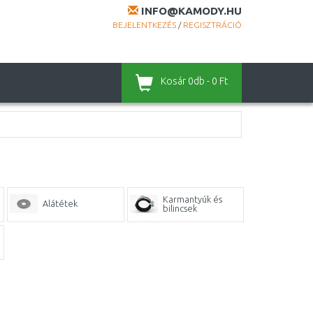
INFO@KAMODY.HU
BEJELENTKEZÉS
/
REGISZTRÁCIÓ
Kosár
0db - 0 Ft
Karmantyúk és
Alátétek
bilincsek