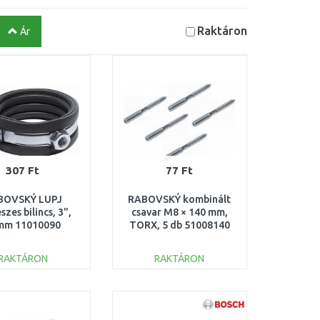
Raktáron
Ár
307 Ft
77 Ft
BOVSKÝ LUPJ
RABOVSKÝ kombinált
szes bilincs, 3",
csavar M8 × 140 mm,
mm 11010090
TORX, 5 db 51008140
RAKTÁRON
RAKTÁRON
KOSÁRBA
KOSÁRBA
Összehasonlítás
Összehasonlítás