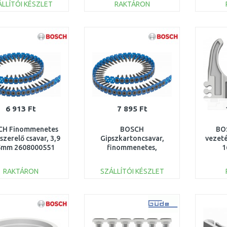
ÁLLÍTÓI KÉSZLET
RAKTÁRON
KOSÁRBA
KOSÁRBA
Összehasonlítás
Összehasonlítás
6 913 Ft
7 895 Ft
CH Finommenetes
BOSCH
BO
szerelő csavar, 3,9
Gipszkartoncsavar,
vezet
5mm 2608000551
finommenetes,
1
fúróheggyel 3,5 ×
35mm 2608000554
RAKTÁRON
SZÁLLÍTÓI KÉSZLET
KOSÁRBA
KOSÁRBA
Összehasonlítás
Összehasonlítás