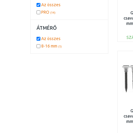
Az összes
PRO
G
(14)
csava
mm,
ÁTMÉRŐ
SZ
Az összes
8-16 mm
(1)
G
csava
mm,