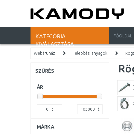
KATEGÓRIA
FŐOLDAL
KIVÁLASZTÁSA
Webáruház
Telepítési anyagok
Rögz
Rög
SZŰRÉS
ÁR
k
0
Ft
105000
Ft
MÁRKA