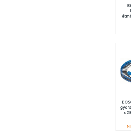
B
átmé
32 
BOS
gyors
x 2
N