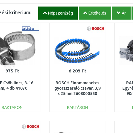
ési kritérium:
Népszerűség
Értékelés
Ár
975 Ft
6 203 Ft
 Csőbilincs, 8-16
BOSCH Finommenetes
RA
m, 4 db 41070
gyorsszerelő csavar, 3,9
Egyré
x 25mm 2608000550
90
RAKTÁRON
RAKTÁRON
KOSÁRBA
KOSÁRBA
Összehasonlítás
Összehasonlítás