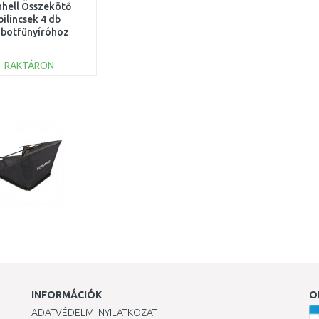
nhell Összekötő
bilincsek 4 db
obotfűnyíróhoz
3414022
RAKTÁRON
KOSÁRBA
Összehasonlítás
INFORMÁCIÓK
O
ADATVÉDELMI NYILATKOZAT