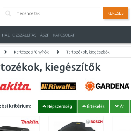
KERESÉS
HÁZHOZSZÁLLÍTÁS
ÁSZF
KAPCSOLAT
Kertészeti fűnyírók
Tartozékok, kiegészítők
tozékok, kiegészítők
ési kritérium:
Népszerűség
Értékelés
Ár