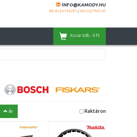
INFO@KAMODY.HU
BEJELENTKEZÉS
/
REGISZTRÁCIÓ
Kosár
0db - 0 Ft
Raktáron
Ár