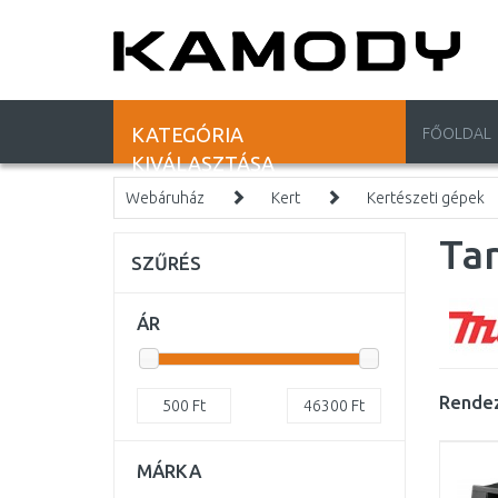
KATEGÓRIA
FŐOLDAL
KIVÁLASZTÁSA
Webáruház
Kert
Kertészeti gépek
Tar
SZŰRÉS
ÁR
Rendez
500
Ft
46300
Ft
MÁRKA