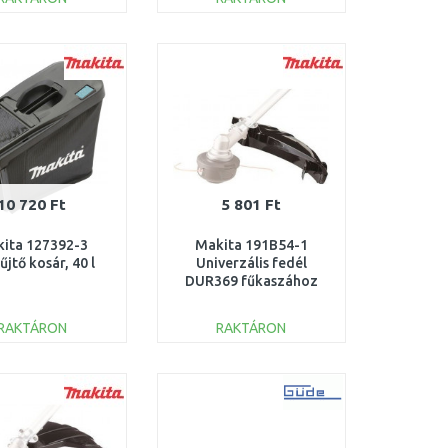
00120000_racc
KOSÁRBA
KOSÁRBA
Összehasonlítás
Összehasonlítás
10 720 Ft
5 801 Ft
ita 127392-3
Makita 191B54-1
űjtő kosár, 40 l
Univerzális fedél
DUR369 fűkaszához
RAKTÁRON
RAKTÁRON
KOSÁRBA
KOSÁRBA
Összehasonlítás
Összehasonlítás