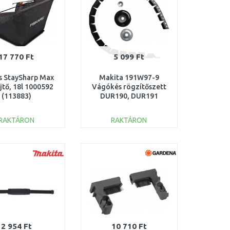
17 770 Ft
5 099 Ft
rs StaySharp Max
Makita 191W97-9
jtő, 18l 1000592
Vágókés rögzítőszett
(113883)
DUR190, DUR191
fűkaszához
RAKTÁRON
RAKTÁRON
KOSÁRBA
KOSÁRBA
Összehasonlítás
Összehasonlítás
2 954 Ft
10 710 Ft