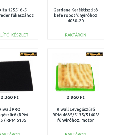
ita 125516-5
Gardena Keréktisztító
veder fűkaszához
kefe robotfűnyíróhoz
4030-20
LÍTÓI KÉSZLET
RAKTÁRON
KOSÁRBA
KOSÁRBA
Összehasonlítás
Összehasonlítás
2 360 Ft
2 960 Ft
Riwall PRO
Riwall Levegőszűrő
egőszűrő (RPM
RPM 4635/5135/5140 V
5 / RPM 5135
fűnyíróhoz, motor
 5140 V motor
T475/T575/T6/TX 25300020000_racc
T475/575)
RAKTÁRON
RAKTÁRON