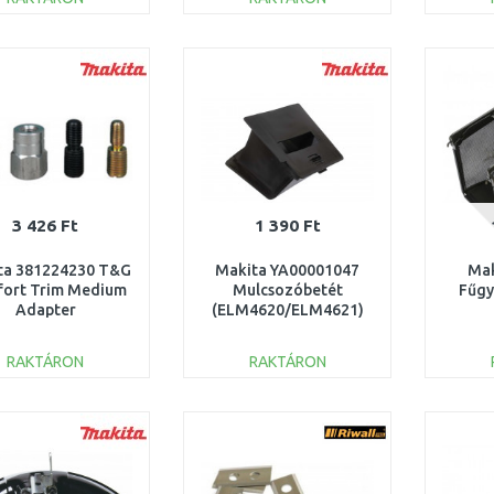
253
KOSÁRBA
KOSÁRBA
Összehasonlítás
Összehasonlítás
3 426 Ft
1 390 Ft
ta 381224230 T&G
Makita YA00001047
Mak
ort Trim Medium
Mulcsozóbetét
Fűgy
Adapter
(ELM4620/ELM4621)
RAKTÁRON
RAKTÁRON
KOSÁRBA
KOSÁRBA
Összehasonlítás
Összehasonlítás