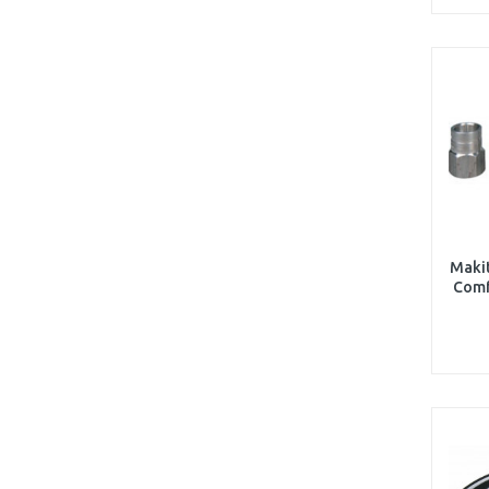
Maki
Comf