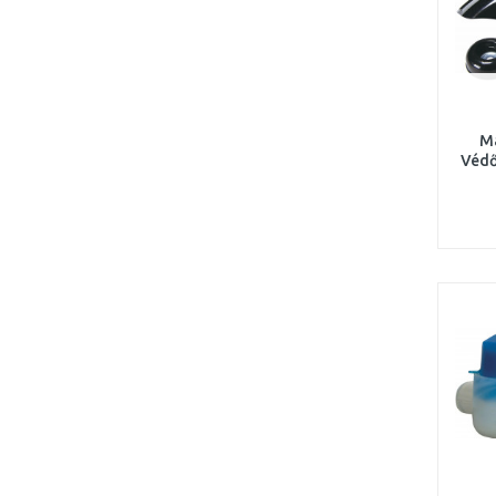
M
Védő