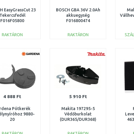
H EasyGrassCut 23
BOSCH GBA 36V 2.0Ah
Mak
Tekercsfedél
akkuegység
Vállhe
F016F05800
F016800474
RAKTÁRON
RAKTÁRON
SZÁL
KOSÁRBA
KOSÁRBA
Összehasonlítás
Összehasonlítás
4 888 Ft
5 910 Ft
rdena Pótkerék
Makita 197295-5
élynyíróhoz 9880-
Védőburkolat
Lev
20
(DUR365/DUR368)
463
/RPM
RAKTÁRON
RAKTÁRON