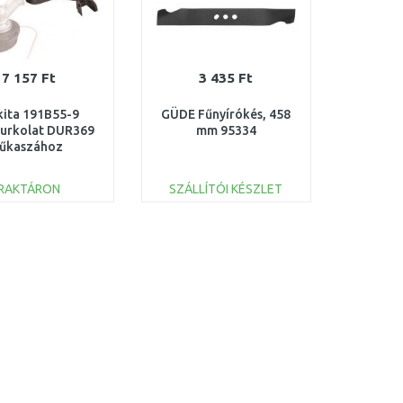
7 157 Ft
3 435 Ft
ita 191B55-9
GÜDE Fűnyírókés, 458
urkolat DUR369
mm 95334
fűkaszához
RAKTÁRON
SZÁLLÍTÓI KÉSZLET
KOSÁRBA
KOSÁRBA
Összehasonlítás
Összehasonlítás