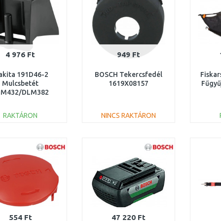
4 976 Ft
949 Ft
kita 191D46-2
BOSCH Tekercsfedél
Fiska
Mulcsbetét
1619X08157
Fűgyű
LM432/DLM382
RAKTÁRON
NINCS RAKTÁRON
KOSÁRBA
KOSÁRBA
Összehasonlítás
Összehasonlítás
554 Ft
47 220 Ft