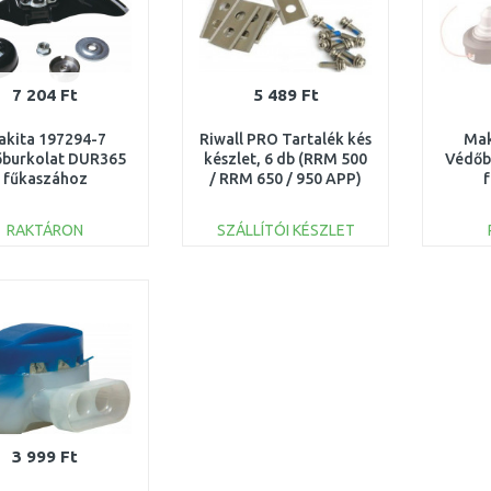
7 204 Ft
5 489 Ft
akita 197294-7
Riwall PRO Tartalék kés
Mak
burkolat DUR365
készlet, 6 db (RRM 500
Védőb
fűkaszához
/ RRM 650 / 950 APP)
7913001601
RAKTÁRON
SZÁLLÍTÓI KÉSZLET
KOSÁRBA
KOSÁRBA
Összehasonlítás
Összehasonlítás
3 999 Ft