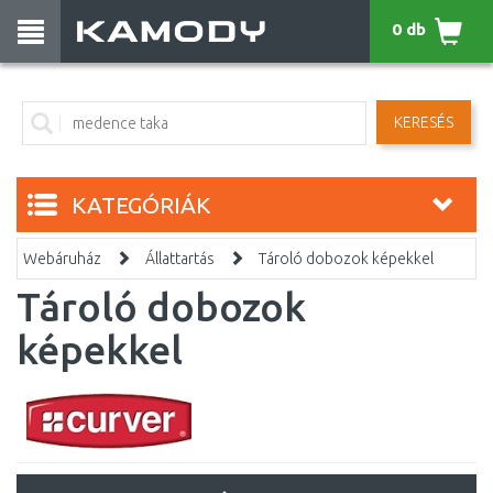
0 db
KERESÉS
KATEGÓRIÁK
Webáruház
Állattartás
Tároló dobozok képekkel
Tároló dobozok
képekkel