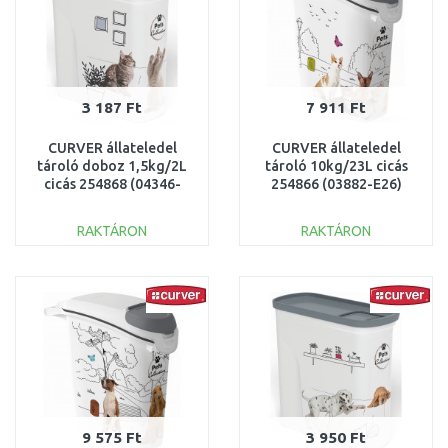
3 187 Ft
7 911 Ft
CURVER állateledel
CURVER állateledel
tároló doboz 1,5kg/2L
tároló 10kg/23L cicás
cicás 254868 (04346-
254866 (03882-E26)
E26)
RAKTÁRON
RAKTÁRON
KOSÁRBA
KOSÁRBA
Összehasonlítás
Összehasonlítás
9 575 Ft
3 950 Ft