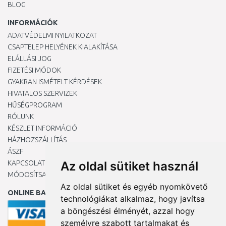
BLOG
INFORMÁCIÓK
ADATVÉDELMI NYILATKOZAT
CSAPTELEP HELYÉNEK KIALAKÍTÁSA
ELÁLLÁSI JOG
FIZETÉSI MÓDOK
GYAKRAN ISMÉTELT KÉRDÉSEK
HIVATALOS SZERVIZEK
HŰSÉGPROGRAM
RÓLUNK
KÉSZLET INFORMÁCIÓ
HÁZHOZSZÁLLÍTÁS
ÁSZF
KAPCSOLAT
Az oldal sütiket használ
MÓDOSÍTSA A COOKIE-BEÁLLÍTÁSAIMAT
Az oldal sütiket és egyéb nyomkövető
ONLINE BANKKÁRTYÁVAL
technológiákat alkalmaz, hogy javítsa
a böngészési élményét, azzal hogy
személyre szabott tartalmakat és