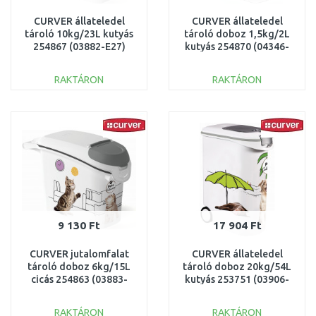
CURVER állateledel
CURVER állateledel
tároló 10kg/23L kutyás
tároló doboz 1,5kg/2L
254867 (03882-E27)
kutyás 254870 (04346-
E27)
RAKTÁRON
RAKTÁRON
KOSÁRBA
KOSÁRBA
Összehasonlítás
Összehasonlítás
9 130 Ft
17 904 Ft
CURVER jutalomfalat
CURVER állateledel
tároló doboz 6kg/15L
tároló doboz 20kg/54L
cicás 254863 (03883-
kutyás 253751 (03906-
E26)
E27)
RAKTÁRON
RAKTÁRON