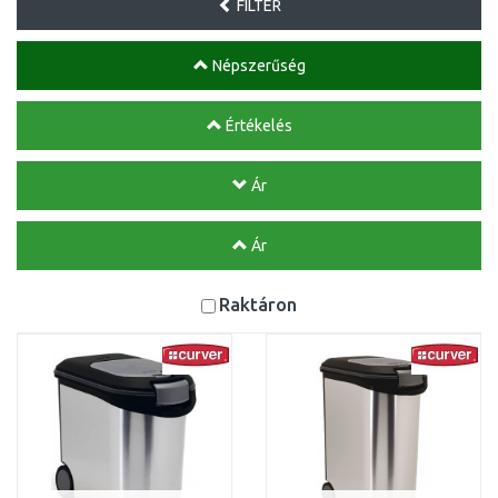
FILTER
Népszerűség
Értékelés
Ár
Ár
Raktáron