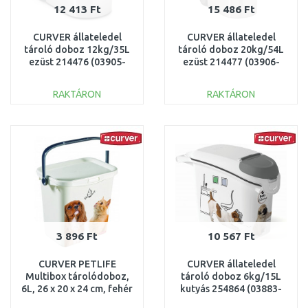
12 413 Ft
15 486 Ft
CURVER állateledel
CURVER állateledel
tároló doboz 12kg/35L
tároló doboz 20kg/54L
ezüst 214476 (03905-
ezüst 214477 (03906-
394)
394)
RAKTÁRON
RAKTÁRON
KOSÁRBA
KOSÁRBA
Összehasonlítás
Összehasonlítás
3 896 Ft
10 567 Ft
CURVER PETLIFE
CURVER állateledel
Multibox tárolódoboz,
tároló doboz 6kg/15L
6L, 26 x 20 x 24 cm, fehér
kutyás 254864 (03883-
221775 (00364-C44)
E27)