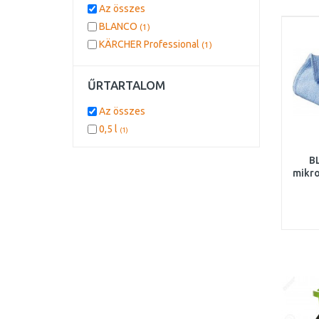
Az összes
BLANCO
(1)
KÄRCHER Professional
(1)
ŰRTARTALOM
Az összes
0,5 l
(1)
B
mikro