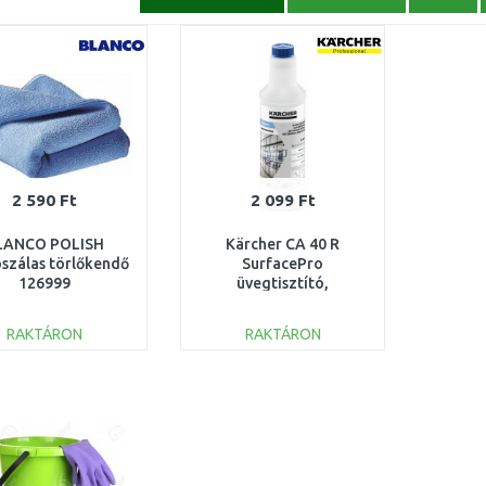
2 590 Ft
2 099 Ft
LANCO POLISH
Kärcher CA 40 R
szálas törlőkendő
SurfacePro
126999
üvegtisztító,
használatra kész (0,5L)
6.295-687.0
RAKTÁRON
RAKTÁRON
KOSÁRBA
KOSÁRBA
Összehasonlítás
Összehasonlítás