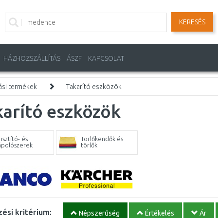
KERESÉS
HÁZHOZSZÁLLÍTÁS
ÁSZF
KAPCSOLAT
ási termékek
Takarító eszközök
arító eszközök
isztító- és
Törlőkendők és
ápolószerek
törlők
ési kritérium:
Népszerűség
Értékelés
Ár