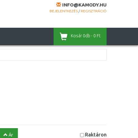
INFO@KAMODY.HU
BEJELENTKEZÉS
/
REGISZTRÁCIÓ
Kosár
0db - 0 Ft
Raktáron
Ár