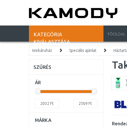
KATEGÓRIA
FŐOLDAL
KIVÁLASZTÁSA
Webáruház
Speciális ajánlat
Háztart
Tak
SZŰRÉS
T
ÁR
2032
Ft
2509
Ft
MÁRKA
Rendez