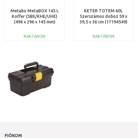
Metabo MetaBOX 145 L
KETER TOTEM 60L
Koffer (SBE/KHE/UHE)
Szerszámos doboz 59 x
(496 x 296 x 145 mm)
39,5 x 36 cm (17194549)
626892000
243848
RAKTÁRON
RAKTÁRON
KOSÁRBA
KOSÁRBA
Összehasonlítás
Összehasonlítás
FIÓKOM