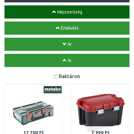
Népszerűség
Értékelés
Ár
Ár
Raktáron
11 700 Ft
7 990 Ft