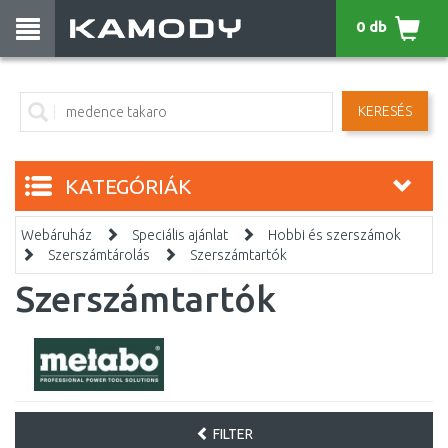
0 db
KERESÉS
KATEGÓRIÁK
Webáruház
Speciális ajánlat
Hobbi és szerszámok
Szerszámtárolás
Szerszámtartók
Szerszámtartók
FILTER