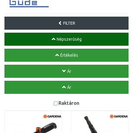
FILTER
Népszerűség
Értékelés
Ár
Ár
Raktáron