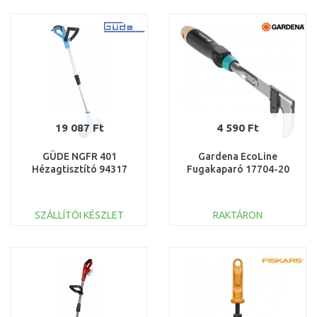
KOSÁRBA
KOSÁRBA
Összehasonlítás
Összehasonlítás
19 087 Ft
4 590 Ft
GÜDE NGFR 401
Gardena EcoLine
Hézagtisztító 94317
Fugakaparó 17704-20
SZÁLLÍTÓI KÉSZLET
RAKTÁRON
KOSÁRBA
KOSÁRBA
Összehasonlítás
Összehasonlítás