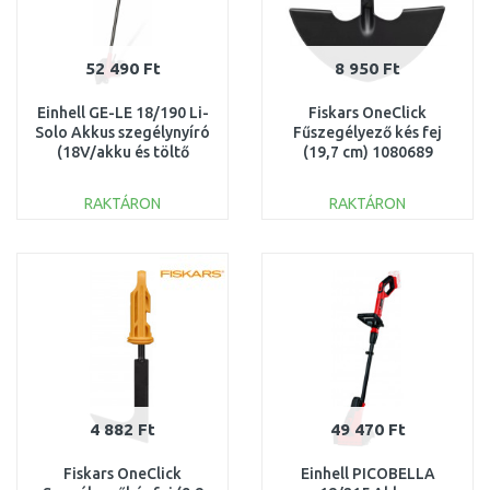
52 490 Ft
8 950 Ft
Einhell GE-LE 18/190 Li-
Fiskars OneClick
Solo Akkus szegélynyíró
Fűszegélyező kés fej
(18V/akku és töltő
(19,7 cm) 1080689
nélkül) 3424300
RAKTÁRON
RAKTÁRON
KOSÁRBA
KOSÁRBA
Összehasonlítás
Összehasonlítás
4 882 Ft
49 470 Ft
Fiskars OneClick
Einhell PICOBELLA