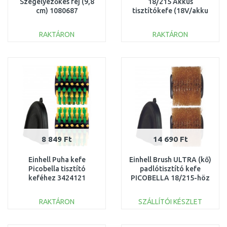
Szegélyezőkés fej (9,8
18/215 Akkus
cm) 1080687
tisztítókefe (18V/akku
és töltő nélkül) 3424200
RAKTÁRON
RAKTÁRON
KOSÁRBA
KOSÁRBA
Összehasonlítás
Összehasonlítás
8 849 Ft
14 690 Ft
Einhell Puha kefe
Einhell Brush ULTRA (kő)
Picobella tisztító
padlótisztító kefe
keféhez 3424121
PICOBELLA 18/215-höz
3424122
RAKTÁRON
SZÁLLÍTÓI KÉSZLET
KOSÁRBA
KOSÁRBA