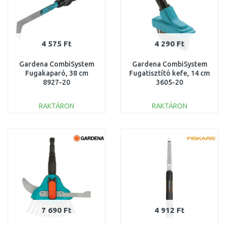
4 575 Ft
4 290 Ft
Gardena CombiSystem
Gardena CombiSystem
Fugakaparó, 38 cm
Fugatisztító kefe, 14 cm
8927-20
3605-20
RAKTÁRON
RAKTÁRON
KOSÁRBA
KOSÁRBA
Összehasonlítás
Összehasonlítás
7 690 Ft
4 912 Ft