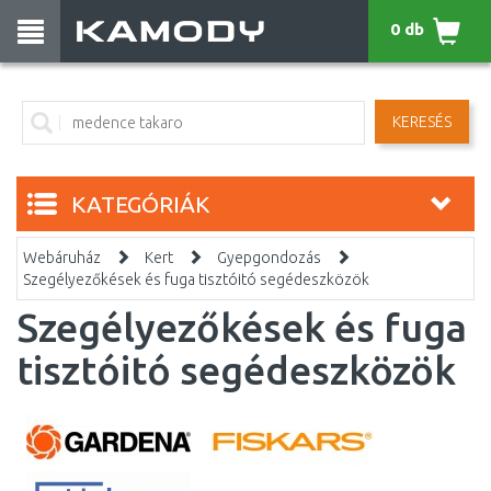
0 db
KERESÉS
KATEGÓRIÁK
Webáruház
Kert
Gyepgondozás
Szegélyezőkések és fuga tisztóitó segédeszközök
Szegélyezőkések és fuga
tisztóitó segédeszközök