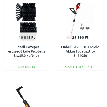
Összehasonlítás
Összehasonlítás
10 818 Ft
29 990 Ft
Einhell Közepes
Einhell GC-CC 18 Li-Solo
erősségű kefe Picobella
Akkus fugatisztító
tisztító keféhez
3424050
3424120
RAKTÁRON
SZÁLLÍTÓI KÉSZLET
KOSÁRBA
KOSÁRBA
Összehasonlítás
Összehasonlítás