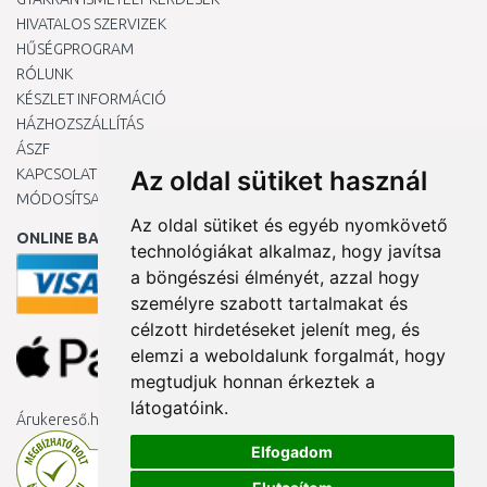
HIVATALOS SZERVIZEK
HŰSÉGPROGRAM
RÓLUNK
KÉSZLET INFORMÁCIÓ
HÁZHOZSZÁLLÍTÁS
ÁSZF
KAPCSOLAT
Az oldal sütiket használ
MÓDOSÍTSA A COOKIE-BEÁLLÍTÁSAIMAT
Az oldal sütiket és egyéb nyomkövető
ONLINE BANKKÁRTYÁVAL
technológiákat alkalmaz, hogy javítsa
a böngészési élményét, azzal hogy
személyre szabott tartalmakat és
célzott hirdetéseket jelenít meg, és
elemzi a weboldalunk forgalmát, hogy
megtudjuk honnan érkeztek a
látogatóink.
Árukereső.hu
Elfogadom