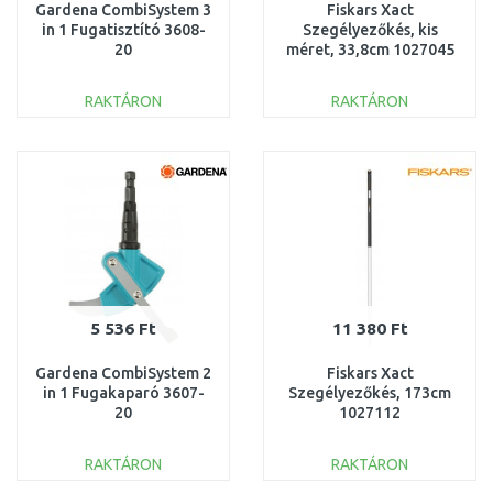
Gardena CombiSystem 3
Fiskars Xact
in 1 Fugatisztító 3608-
Szegélyezőkés, kis
20
méret, 33,8cm 1027045
RAKTÁRON
RAKTÁRON
KOSÁRBA
KOSÁRBA
Összehasonlítás
Összehasonlítás
5 536 Ft
11 380 Ft
Gardena CombiSystem 2
Fiskars Xact
in 1 Fugakaparó 3607-
Szegélyezőkés, 173cm
20
1027112
RAKTÁRON
RAKTÁRON