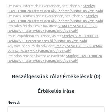
Um nach Österreich zu versenden, besuchen Sie
Stanley
SFMCD700C2K FatMax V20 Akkubohrer (50Nm/18V /2x1,5Ah)
Um nach Deutschland zu versenden, besuchen Sie
Stanley
SFMCD700C2K FatMax V20 Akkubohrer (50Nm/18V /2x1,5Ah)
Pro odeslání do Česka navštivte
STANLEY SFMCD700C2K
FatMax V20 Aku vrtačka (50Nm/18V /2x1,5Ah)
Pour l’expédition en France, visitez
Stanley SFMCD700C2K
FatMax V20 Perceuse sans fil (50Nm/18V /2x1,5Ah)
Aby wysłać do Polski odwiedź
Stanley SFMCD700C2K FatMax
V20 Aku Wkrętarka (50Nm/18V /2x1,5Ah)
Pre odoslanie na Slovensko navštívte
Stanley SFMCD700C2K
FatMax V20 Aku vŕtačka (50Nm/18V /2x1,5Ah)
Beszélgessünk róla! Értékelések (0)
Értékelés írása
Neved: