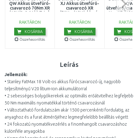
QW Akkus ütvefúró-
XJ Akkus ütvefúró-
QW
csavarozó 70Nm XR
csavarozó XR
ütvefúró/csava
(18V/2x2,0Ah) Tstak
(70Nm/18V/akku és
Nm, XR (18 V /
töltő nélkül) Tstak
Ah) – TST
kofferbe
RAKTÁRON
RAKTÁRON
RAKTÁRO
KOSÁRBA
KOSÁRBA
KOSÁR
Összehasonlítás
Összehasonlítás
Összehasonl
Leírás
Jellemzők:
• Stanley FatMax 18 Volt-os akkus fúrócsavarozó új, nagyobb
teljesítményű V20 lítium-ion akkumulátorral
• 2 sebességes bolygókerekek az optimális erőátvitelhez legfeljebb
50 Nm maximális nyomatékkal történő csavarozásnál
• Változtatható fordulatszám akár 1500 percenkénti fordulatig, az
anyaghoz és a furat átmérőjéhez legmegfelelőbb beállítás végett
• 24 fokozatú nyomatékvezérlés a finomhangolt csavarozáshoz
különféle anyagokba