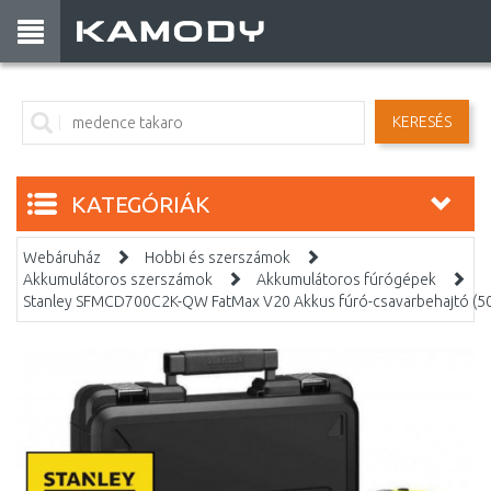
KERESÉS
KATEGÓRIÁK
Webáruház
Hobbi és szerszámok
Akkumulátoros szerszámok
Akkumulátoros fúrógépek
Stanley SFMCD700C2K-QW FatMax V20 Akkus fúró-csavarbehajtó (5