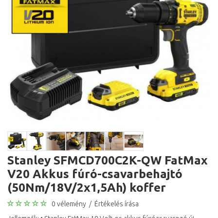
Stanley SFMCD700C2K-QW FatMax
V20 Akkus fúró-csavarbehajtó
(50Nm/18V/2x1,5Ah) koffer
0 vélemény
/
Értékelés írása