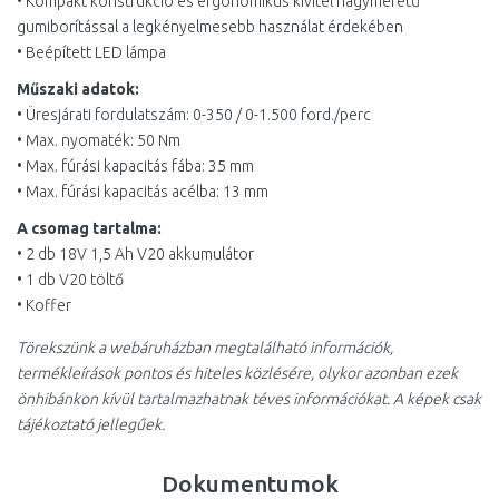
• Kompakt konstrukció és ergonomikus kivitel nagyméretű
gumiborítással a legkényelmesebb használat érdekében
• Beépített LED lámpa
Műszaki adatok:
• Üresjárati fordulatszám: 0-350 / 0-1.500 ford./perc
• Max. nyomaték: 50 Nm
• Max. fúrási kapacitás fába: 35 mm
• Max. fúrási kapacitás acélba: 13 mm
A csomag tartalma:
• 2 db 18V 1,5 Ah V20 akkumulátor
• 1 db V20 töltő
• Koffer
Törekszünk a webáruházban megtalálható információk,
termékleírások pontos és hiteles közlésére, olykor azonban ezek
önhibánkon kívül tartalmazhatnak téves információkat. A képek csak
tájékoztató jellegűek.
Dokumentumok