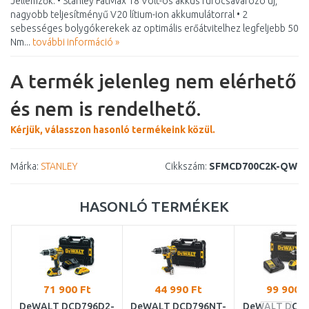
Jellemzők: • Stanley FatMax 18 Volt-os akkus fúrócsavarozó új,
nagyobb teljesítményű V20 lítium-ion akkumulátorral • 2
sebességes bolygókerekek az optimális erőátvitelhez legfeljebb 50
Nm...
további információ »
A termék jelenleg nem elérhető
és nem is rendelhető.
Kérjük, válasszon hasonló termékeink közül.
Márka:
STANLEY
Cikkszám:
SFMCD700C2K-QW
HASONLÓ TERMÉKEK
71 900 Ft
44 990 Ft
99 900 F
DeWALT DCD796D2-
DeWALT DCD796NT-
DeWALT DCD7