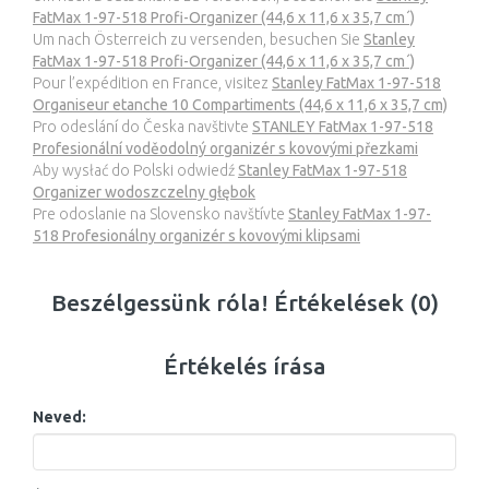
FatMax 1-97-518 Profi-Organizer (44,6 x 11,6 x 35,7 cm´)
Um nach Österreich zu versenden, besuchen Sie
Stanley
FatMax 1-97-518 Profi-Organizer (44,6 x 11,6 x 35,7 cm´)
Pour l’expédition en France, visitez
Stanley FatMax 1-97-518
Organiseur etanche 10 Compartiments (44,6 x 11,6 x 35,7 cm)
Pro odeslání do Česka navštivte
STANLEY FatMax 1-97-518
Profesionální voděodolný organizér s kovovými přezkami
Aby wysłać do Polski odwiedź
Stanley FatMax 1-97-518
Organizer wodoszczelny głębok
Pre odoslanie na Slovensko navštívte
Stanley FatMax 1-97-
518 Profesionálny organizér s kovovými klipsami
Beszélgessünk róla! Értékelések (0)
Értékelés írása
Neved: