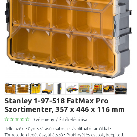
Stanley 1-97-518 FatMax Pro
Szortimenter, 357 x 446 x 116 mm
0 vélemény
/
Értékelés írása
Jellemzők: • Gyorszárású csatos, eltávolítható tartókkal •
Törhetetlen fedélrész, átlátszó • Profi nyél és csatok, beépített