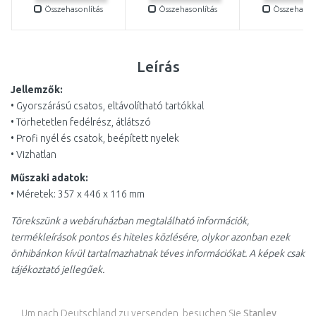
Összehasonlítás
Összehasonlítás
Összehasonl
Leírás
Jellemzők:
• Gyorszárású csatos, eltávolítható tartókkal
• Törhetetlen fedélrész, átlátszó
• Profi nyél és csatok, beépített nyelek
• Vizhatlan
Műszaki adatok:
• Méretek: 357 x 446 x 116 mm
Törekszünk a webáruházban megtalálható információk,
termékleírások pontos és hiteles közlésére, olykor azonban ezek
önhibánkon kívül tartalmazhatnak téves információkat. A képek csak
tájékoztató jellegűek.
Um nach Deutschland zu versenden, besuchen Sie
Stanley