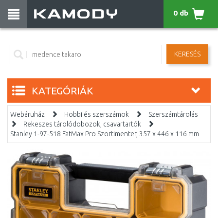
0 db
KERESÉS
KATEGÓRIÁK
Webáruház
Hobbi és szerszámok
Szerszámtárolás
Rekeszes tárolódobozok, csavartartók
Stanley 1-97-518 FatMax Pro Szortimenter, 357 x 446 x 116 mm