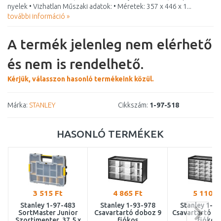
nyelek • Vizhatlan Műszaki adatok: • Méretek: 357 x 446 x 1...
további információ »
A termék jelenleg nem elérhető
és nem is rendelhető.
Kérjük, válasszon hasonló termékeink közül.
Márka:
STANLEY
Cikkszám:
1-97-518
HASONLÓ TERMÉKEK
3 515 Ft
4 865 Ft
5 110 F
Stanley 1-97-483
Stanley 1-93-978
Stanley 1-9
SortMaster Junior
Csavartartó doboz 9
Csavartartó d
Szortimenter, 37,5 x
fiókos
fiókos