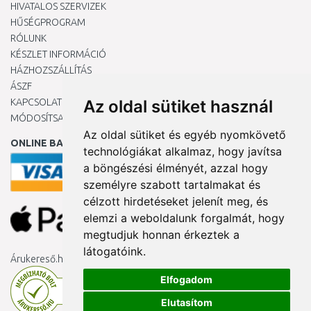
HIVATALOS SZERVIZEK
HŰSÉGPROGRAM
RÓLUNK
KÉSZLET INFORMÁCIÓ
HÁZHOZSZÁLLÍTÁS
ÁSZF
KAPCSOLAT
Az oldal sütiket használ
MÓDOSÍTSA A COOKIE-BEÁLLÍTÁSAIMAT
Az oldal sütiket és egyéb nyomkövető
ONLINE BANKKÁRTYÁVAL
technológiákat alkalmaz, hogy javítsa
a böngészési élményét, azzal hogy
személyre szabott tartalmakat és
célzott hirdetéseket jelenít meg, és
elemzi a weboldalunk forgalmát, hogy
megtudjuk honnan érkeztek a
látogatóink.
Árukereső.hu
Elfogadom
Elutasítom