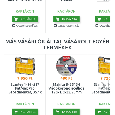
29,2 x 6,7 cm
RAKTÁRON
RAKTÁRON
RAKTÁRO
KOSÁRBA
KOSÁRBA
KOSÁR
Összehasonlítás
Összehasonlítás
Összehasonl
MÁS VÁSÁRLÓK ÁLTAL VÁSÁROLT EGYÉB
TERMÉKEK
7 950 Ft
480 Ft
7 720 F
Stanley 1-97-517
Makita B-35134
Stanley 1-9
FatMax Pro
Vágókorong acélhoz
FatMax P
Szortimenter, 357 x
125x1,6x22,23mm
Szortimenter,
446 x 74 mm
446 x 74 
RAKTÁRON
RAKTÁRON
RAKTÁRO
KOSÁRBA
KOSÁRBA
KOSÁR