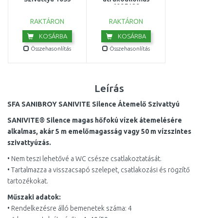
6095129
KICSOMAGOLT
RAKTÁRON
RAKTÁRON
KOSÁRBA
KOSÁRBA
Összehasonlítás
Összehasonlítás
Leírás
SFA SANIBROY SANIVITE Silence Átemelő Szivattyú
SANIVITE® Silence magas hőfokú vízek átemelésére
alkalmas, akár 5 m emelőmagasság vagy 50 m vízszintes
szivattyúzás.
• Nem teszi lehetővé a WC csésze csatlakoztatását.
• Tartalmazza a visszacsapó szelepet, csatlakozási és rögzítő
tartozékokat.
Műszaki adatok:
• Rendelkezésre álló bemenetek száma: 4