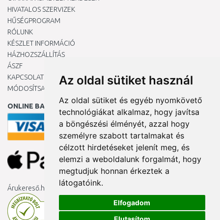
HIVATALOS SZERVIZEK
HŰSÉGPROGRAM
RÓLUNK
KÉSZLET INFORMÁCIÓ
HÁZHOZSZÁLLÍTÁS
ÁSZF
KAPCSOLAT
Az oldal sütiket használ
MÓDOSÍTSA A COOKIE-BEÁLLÍTÁSAIMAT
Az oldal sütiket és egyéb nyomkövető
ONLINE BANKKÁRTYÁVAL
technológiákat alkalmaz, hogy javítsa
a böngészési élményét, azzal hogy
személyre szabott tartalmakat és
célzott hirdetéseket jelenít meg, és
elemzi a weboldalunk forgalmát, hogy
megtudjuk honnan érkeztek a
látogatóink.
Árukereső.hu
Elfogadom
Elutasítom