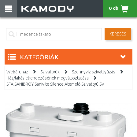
0 db
KERESÉS
KATEGÓRIÁK
Webáruház
Szivattyúk
Szennyvíz szivattyúzás
Ház/lakás elrendezésének megváltoztatása
SFA SANIBROY Sanivite Silence Átemelő Szivattyú SV