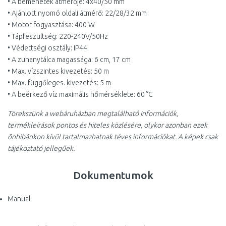
• A bemenetek átmérője: 4x40/50 mm
• Ajánlott nyomó oldali átmérő: 22/28/32 mm
• Motor fogyasztása: 400 W
• Tápfeszültség: 220-240V/50Hz
• Védettségi osztály: IP44
• A zuhanytálca magassága: 6 cm, 17 cm
• Max. vízszintes kivezetés: 50 m
• Max. függőleges. kivezetés: 5 m
• A beérkező víz maximális hőmérséklete: 60 °C
Törekszünk a webáruházban megtalálható információk,
termékleírások pontos és hiteles közlésére, olykor azonban ezek
önhibánkon kívül tartalmazhatnak téves információkat. A képek csak
tájékoztató jellegűek.
Dokumentumok
Manual