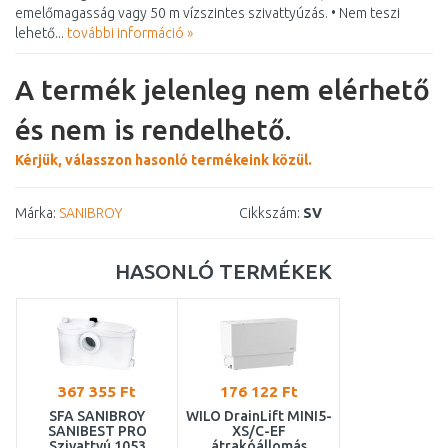
emelőmagasság vagy 50 m vízszintes szivattyúzás. • Nem teszi
lehető...
további információ »
A termék jelenleg nem elérhető
és nem is rendelhető.
Kérjük, válasszon hasonló termékeink közül.
Márka:
SANIBROY
Cikkszám:
SV
HASONLÓ TERMÉKEK
367 355 Ft
176 122 Ft
SFA SANIBROY
WILO DrainLift MINI5-
SANIBEST PRO
XS/C-EF
Szivattyú 1053
átrakóállomás