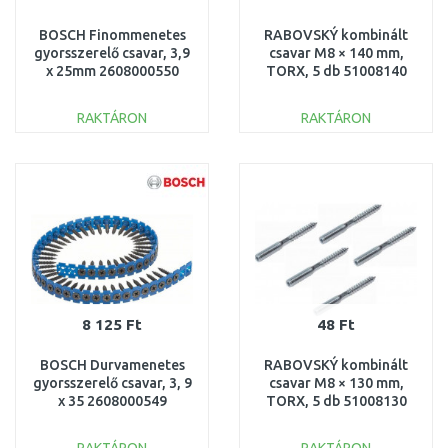
BOSCH Finommenetes
RABOVSKÝ kombinált
gyorsszerelő csavar, 3,9
csavar M8 × 140 mm,
x 25mm 2608000550
TORX, 5 db 51008140
RAKTÁRON
RAKTÁRON
KOSÁRBA
KOSÁRBA
Összehasonlítás
Összehasonlítás
8 125 Ft
48 Ft
BOSCH Durvamenetes
RABOVSKÝ kombinált
gyorsszerelő csavar, 3, 9
csavar M8 × 130 mm,
x 35 2608000549
TORX, 5 db 51008130