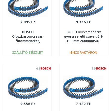
7 895 Ft
9 336 Ft
BOSCH
BOSCH Durvamenetes
Gipszkartoncsavar,
gyorsszerelő csavar, 3,9
finommenetes,
x 25mm 2608000547
fúróheggyel 3,5 × 35mm
2608000554
SZÁLLÍTÓI KÉSZLET
NINCS RAKTÁRON
KOSÁRBA
KOSÁRBA
Összehasonlítás
Összehasonlítás
9 336 Ft
7 122 Ft