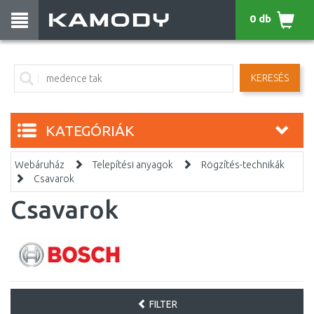
0 db
KERESÉS
KATEGÓRIÁK
Webáruház
Telepítési anyagok
Rögzítés-technikák
Csavarok
Csavarok
FILTER