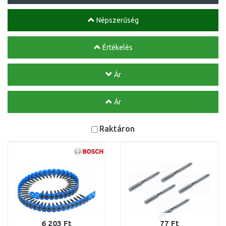
Népszerűség
Értékelés
Ár
Ár
Raktáron
6 203 Ft
77 Ft