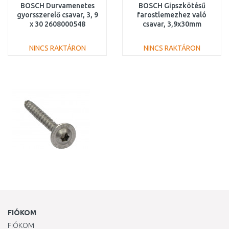
BOSCH Durvamenetes
BOSCH Gipszkötésű
gyorsszerelő csavar, 3, 9
farostlemezhez való
x 30 2608000548
csavar, 3,9x30mm
2608000553
NINCS RAKTÁRON
NINCS RAKTÁRON
KOSÁRBA
KOSÁRBA
Összehasonlítás
Összehasonlítás
FIÓKOM
FIÓKOM