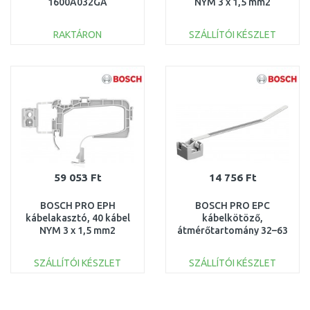
1600A032GA
NYM 3 x 1,5 mm2
1600A032GD
RAKTÁRON
SZÁLLÍTÓI KÉSZLET
KOSÁRBA
KOSÁRBA
Összehasonlítás
Összehasonlítás
59 053 Ft
14 756 Ft
BOSCH PRO EPH
BOSCH PRO EPC
kábelakasztó, 40 kábel
kábelkötöző,
NYM 3 x 1,5 mm2
átmérőtartomány 32–63
1600A032GE
mm 1600A032GH
SZÁLLÍTÓI KÉSZLET
SZÁLLÍTÓI KÉSZLET
KOSÁRBA
KOSÁRBA
Összehasonlítás
Összehasonlítás