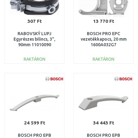
307 Ft
13 770 Ft
RABOVSKÝ LUPJ
BOSCH PRO EPC
Egyrészes bilincs, 3",
vezetékkapocs, 20 mm
90mm 11010090
1600A032G7
RAKTÁRON
RAKTÁRON
KOSÁRBA
KOSÁRBA
Összehasonlítás
Összehasonlítás
24 599 Ft
34 443 Ft
BOSCH PRO EPB
BOSCH PRO EPB