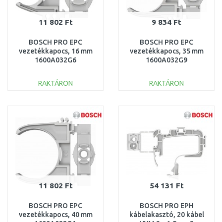
11 802 Ft
9 834 Ft
BOSCH PRO EPC
BOSCH PRO EPC
vezetékkapocs, 16 mm
vezetékkapocs, 35 mm
1600A032G6
1600A032G9
RAKTÁRON
RAKTÁRON
KOSÁRBA
KOSÁRBA
Összehasonlítás
Összehasonlítás
11 802 Ft
54 131 Ft
BOSCH PRO EPC
BOSCH PRO EPH
vezetékkapocs, 40 mm
kábelakasztó, 20 kábel