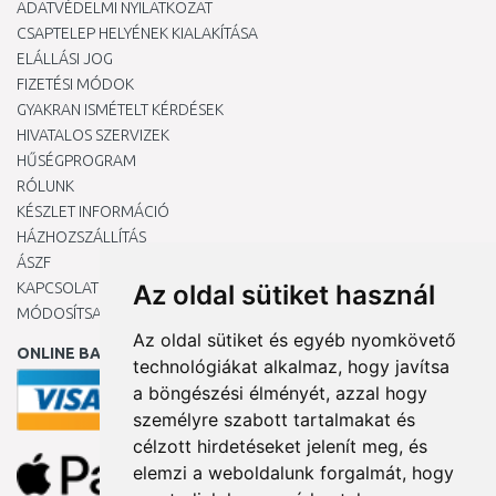
ADATVÉDELMI NYILATKOZAT
CSAPTELEP HELYÉNEK KIALAKÍTÁSA
ELÁLLÁSI JOG
FIZETÉSI MÓDOK
GYAKRAN ISMÉTELT KÉRDÉSEK
HIVATALOS SZERVIZEK
HŰSÉGPROGRAM
RÓLUNK
KÉSZLET INFORMÁCIÓ
HÁZHOZSZÁLLÍTÁS
ÁSZF
KAPCSOLAT
Az oldal sütiket használ
MÓDOSÍTSA A COOKIE-BEÁLLÍTÁSAIMAT
Az oldal sütiket és egyéb nyomkövető
ONLINE BANKKÁRTYÁVAL
technológiákat alkalmaz, hogy javítsa
a böngészési élményét, azzal hogy
személyre szabott tartalmakat és
célzott hirdetéseket jelenít meg, és
elemzi a weboldalunk forgalmát, hogy