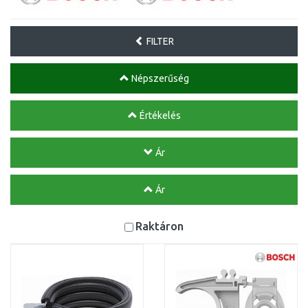
FILTER
Népszerűség
Értékelés
Ár
Ár
Raktáron