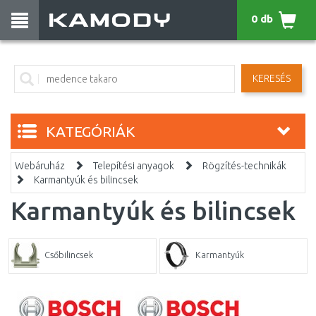
0 db
KERESÉS
KATEGÓRIÁK
Webáruház
Telepítési anyagok
Rögzítés-technikák
Karmantyúk és bilincsek
Karmantyúk és bilincsek
Csőbilincsek
Karmantyúk