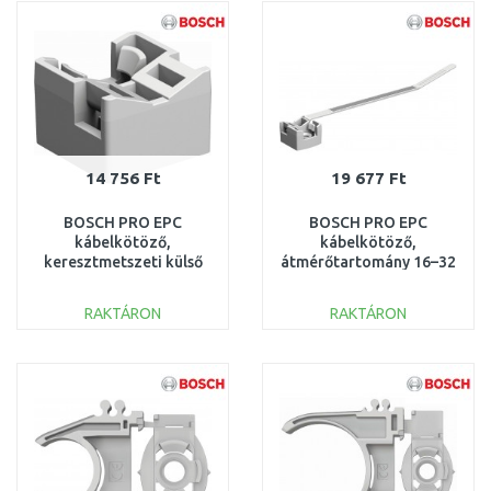
Összehasonlítás
Összehasonlítás
14 756 Ft
19 677 Ft
BOSCH PRO EPC
BOSCH PRO EPC
kábelkötöző,
kábelkötöző,
keresztmetszeti külső
átmérőtartomány 16–32
kötöző 1,7 x 7,6 mm
mm 1600A032GG
1600A032GF
RAKTÁRON
RAKTÁRON
KOSÁRBA
KOSÁRBA
Összehasonlítás
Összehasonlítás