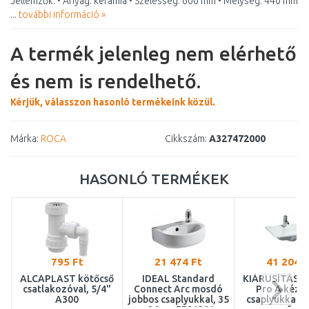
Jellemzők: • Anyag: kerámia • Szélesség: 600 mm • Mélység: 440 mm
...
további információ »
A termék jelenleg nem elérhető
és nem is rendelhető.
Kérjük, válasszon hasonló termékeink közül.
Márka:
ROCA
Cikkszám:
A327472000
HASONLÓ TERMÉKEK
795 Ft
21 474 Ft
41 204 F
ALCAPLAST kötőcső
IDEAL Standard
KIÁRUSÍTÁS 
csatlakozóval, 5/4"
Connect Arc mosdó
Pro A kézm
A300
jobbos csaplyukkal, 35
csaplyukkal, 5