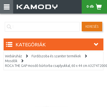
0 db
KERESÉS
KATEGÓRIÁK
Webáruház
Fürdőszoba és szaniter termékek
Mosdók
ROCA THE GAP mosdó búrtorba csaplyukkal, 60 x 44 cm A32747200