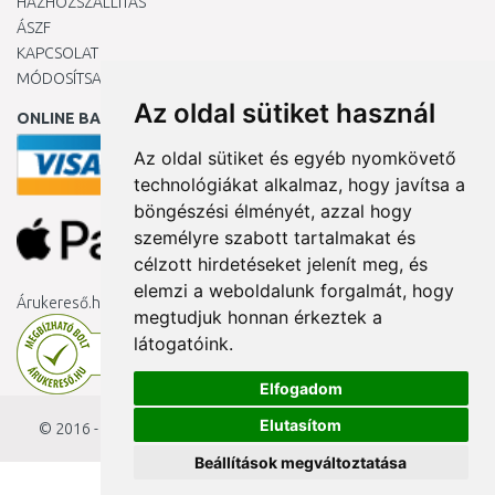
HÁZHOZSZÁLLÍTÁS
ÁSZF
KAPCSOLAT
MÓDOSÍTSA A COOKIE-BEÁLLÍTÁSAIMAT
Az oldal sütiket használ
ONLINE BANKKÁRTYÁVAL
Az oldal sütiket és egyéb nyomkövető
technológiákat alkalmaz, hogy javítsa a
böngészési élményét, azzal hogy
személyre szabott tartalmakat és
célzott hirdetéseket jelenít meg, és
elemzi a weboldalunk forgalmát, hogy
Árukereső.hu
megtudjuk honnan érkeztek a
látogatóink.
Elfogadom
Elutasítom
© 2016 - 2026
KAMODY.hu
Beállítások megváltoztatása