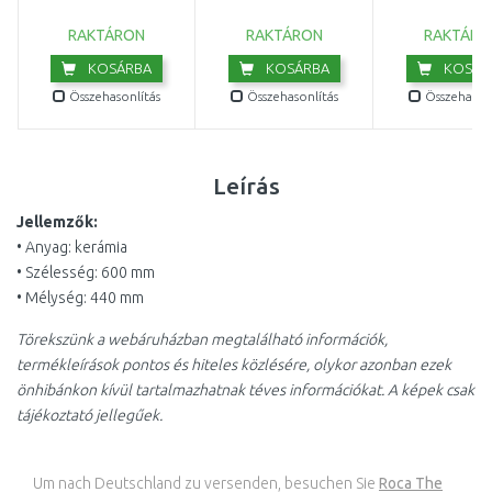
x26 cm E791301
cm, fehé
8.1396.1.000.
SÉRÜLT
RAKTÁRON
RAKTÁRON
RAKTÁRO
KOSÁRBA
KOSÁRBA
KOSÁR
Összehasonlítás
Összehasonlítás
Összehasonl
Leírás
Jellemzők:
• Anyag: kerámia
• Szélesség: 600 mm
• Mélység: 440 mm
Törekszünk a webáruházban megtalálható információk,
termékleírások pontos és hiteles közlésére, olykor azonban ezek
önhibánkon kívül tartalmazhatnak téves információkat. A képek csak
tájékoztató jellegűek.
Um nach Deutschland zu versenden, besuchen Sie
Roca The