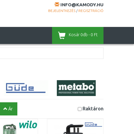
INFO@KAMODY.HU
BEJELENTKEZÉS
/
REGISZTRÁCIÓ
Kosár
0db - 0 Ft
Raktáron
Ár