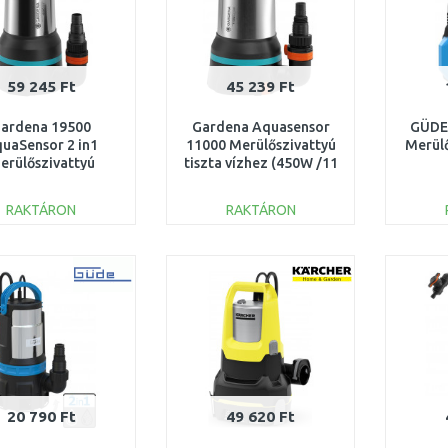
59 245 Ft
45 239 Ft
ardena 19500
Gardena Aquasensor
GÜDE
uaSensor 2 in1
11000 Merülőszivattyú
Merülő
erülőszivattyú
tiszta vízhez (450W /11
/19 500 l/h) 9049-
000l/h) 9034-20
20
RAKTÁRON
RAKTÁRON
KOSÁRBA
KOSÁRBA
Összehasonlítás
Összehasonlítás
20 790 Ft
49 620 Ft