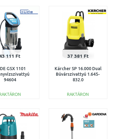
KOSÁRBA
KOSÁRBA
Összehasonlítás
Összehasonlítás
43 111 Ft
37 381 Ft
DE GSX 1101
Kärcher SP 16.000 Dual
nyvízszivattyú
Búvárszivattyú 1.645-
94604
832.0
RAKTÁRON
RAKTÁRON
KOSÁRBA
KOSÁRBA
Összehasonlítás
Összehasonlítás