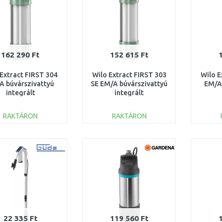
162 290 Ft
152 615 Ft
 Extract FIRST 304
Wilo Extract FIRST 303
Wilo E
A búvárszivattyú
SE EM/A búvárszivattyú
EM/A 
integrált
integrált
zérlőegységgel
vezérlőegységgel
vez
6093856
6093857
RAKTÁRON
RAKTÁRON
KOSÁRBA
KOSÁRBA
Összehasonlítás
Összehasonlítás
22 335 Ft
119 560 Ft