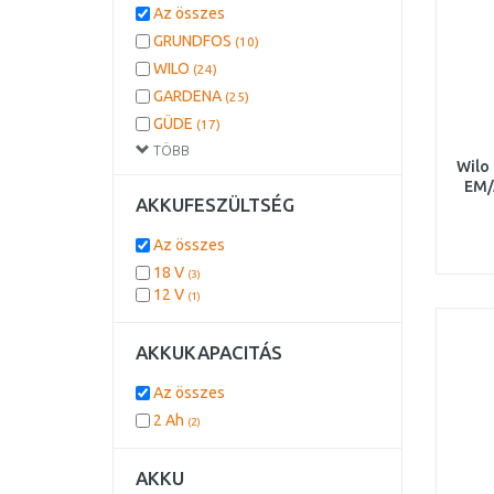
Az összes
GRUNDFOS
(10)
WILO
(24)
GARDENA
(25)
GÜDE
(17)
TÖBB
METABO
(7)
Wilo
AL-KO
(6)
EM/
AKKUFESZÜLTSÉG
EINHELL
(5)
ve
KÄRCHER Home
(5)
Az összes
MAKITA
(2)
18 V
(3)
RIWALL
(1)
12 V
(1)
AKKUKAPACITÁS
Az összes
2 Ah
(2)
AKKU