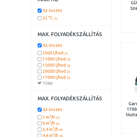
1,8 m
GÜ
(2)
Sze
80 m
(2)
Az összes
1 m
(1)
35 °C
(1)
12 m
(1)
23 m
(1)
3 m
MAX. FOLYADÉKSZÁLLÍTÁS
(1)
5 m
(1)
Az összes
60 m
(1)
2000 l/hod
(7)
11000 l/hod
(3)
15000 l/hod
(3)
20000 l/hod
(3)
17000 l/hod
(2)
TÖBB
0 l/hod
(1)
11700 l/hod
(1)
1500 l/hod
(1)
MAX. FOLYADÉKSZÁLLÍTÁS
16000 l/hod
(1)
Gar
16500 l/hod
(1)
1700
Az összes
19500 l/hod
tiszt
(1)
3
3 m
/h
(7)
200 l/hod
0
(1)
3
6 m
/h
(6)
5500 l/hod
(1)
3
3,4 m
/h
(4)
5700 l/hod
(1)
3
4,4 m
/h
(4)