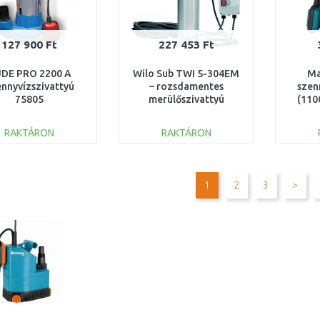
127 900 Ft
227 453 Ft
DE PRO 2200 A
Wilo Sub TWI 5-304EM
Ma
nnyvízszivattyú
– rozsdamentes
szen
75805
merülőszivattyú
(110
4104118
RAKTÁRON
RAKTÁRON
KOSÁRBA
KOSÁRBA
Összehasonlítás
Összehasonlítás
1
2
3
>