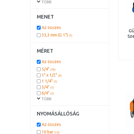
3
19,8 m
TÖBB
/h
0,5 mm
(1)
(4)
3
2 m
/h
35 mm
(1)
(4)
3
2,7 m
/h
0,2 mm
(1)
MENET
(3)
3
4 m
/h
3 mm
(1)
(2)
3
4,5 m
/h
0 mm
(1)
Az összes
(1)
GÜ
3
6,1 m
/h
2 mm
(1)
(1)
33,3 mm (G 1")
(1)
Sze
3
6,6 m
/h
25 mm
(1)
(1)
3
7,4 m
/h
30 mm
(1)
(1)
3
7,5 m
/h
MÉRET
4,5 mm
(1)
(1)
3
9,2 m
/h
(1)
Az összes
5/4"
(18)
1" x 1/2"
(5)
1 1/4"
(1)
3/4"
(1)
6/4"
(1)
TÖBB
NYOMÁSÁLLÓSÁG
Az összes
10 bar
(12)