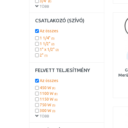
3/4"
(8)
TÖBB
3"
(6)
1/2"
(5)
2"
(5)
CSATLAKOZÓ (SZÍVÓ)
6/4"
(5)
10 mm
(4)
Az összes
2 1/2"
(4)
1 1/4"
(5)
4/6
(4)
1 1/2"
(2)
6/12
(4)
1" x 1/2"
(2)
6/9
(4)
2"
(1)
8/10mm
(4)
9/12
(4)
DN 22
FELVETT TELJESÍTMÉNY
G
(4)
DN 28
Merü
(4)
Az összes
DN 32
(4)
DN 40
450 W
(4)
(9)
DN 50
1100 W
(4)
(8)
DN 80
1150 W
(4)
(6)
750 W
(5)
300 W
(3)
TÖBB
550 W
(3)
900 W
(3)
1000 W