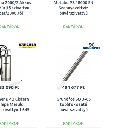
na 2000/2 Akkus
Metabo PS 18000 SN
ürítő szivattyú
Szennyezettvíz
bar/2000l/ó)
búvárszivattyú
,0Ah/18V) P4A
(18000l/h/1100W)
14602-20
0251800000
RAKTÁRON
RAKTÁRON
KOSÁRBA
KOSÁRBA
Összehasonlítás
Összehasonlítás
83 090 Ft
494 677 Ft
er BP 2 Cistern
Grundfos SQ 3-65
mpa Merülő
többfokozatú
szivattyú 1.645-
búvárszivattyú
420.0
96524439
RAKTÁRON
RAKTÁRON