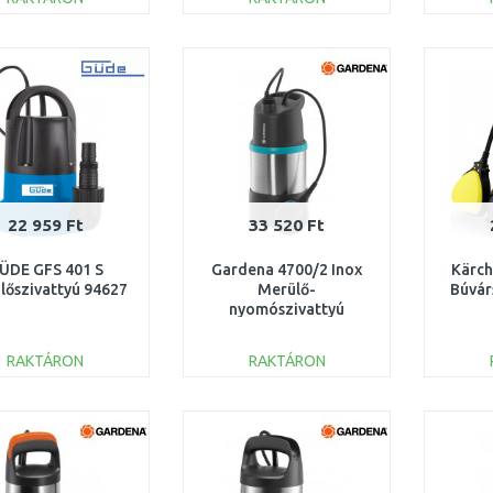
KOSÁRBA
KOSÁRBA
Összehasonlítás
Összehasonlítás
22 959 Ft
33 520 Ft
ÜDE GFS 401 S
Gardena 4700/2 Inox
Kärch
lőszivattyú 94627
Merülő-
Búvár
nyomószivattyú
(550W/4 700 l/h) 9025-
29
RAKTÁRON
RAKTÁRON
KOSÁRBA
KOSÁRBA
Összehasonlítás
Összehasonlítás