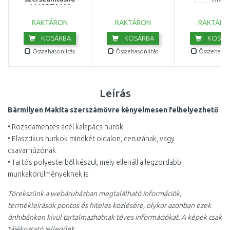
1619BZ0100
RAKTÁRON
RAKTÁRON
RAKTÁRO
KOSÁRBA
KOSÁRBA
KOSÁR
Összehasonlítás
Összehasonlítás
Összehasonl
Leírás
Bármilyen Makita szerszámövre kényelmesen felhelyezhető
• Rozsdamentes acél kalapács hurok
• Elasztikus hurkok mindkét oldalon, ceruzának, vagy
csavarhúzónak
• Tartós polyesterből készül, mely ellenáll a legzordabb
munkakörülményeknek is
Törekszünk a webáruházban megtalálható információk,
termékleírások pontos és hiteles közlésére, olykor azonban ezek
önhibánkon kívül tartalmazhatnak téves információkat. A képek csak
tájékoztató jellegűek.