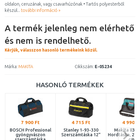
oldalon, ceruzának, vagy csavarhúzónak • Tartós polyesterből
készül...
további információ »
A termék jelenleg nem elérhető
és nem is rendelhető.
Kérjük, válasszon hasonló termékeink közül.
Márka:
MAKITA
Cikkszám:
E-05234
HASONLÓ TERMÉKEK
7 900 Ft
4 715 Ft
4 990 F
BOSCH Professional
Stanley 1-93-330
Makita 8312
gyöngyvászon
Szerszámtáska 12"
Hordtáska, 25 x
szerszámtáska
cm