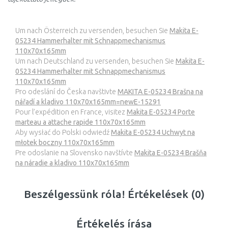
Um nach Österreich zu versenden, besuchen Sie
Makita E-
05234 Hammerhalter mit Schnappmechanismus
110x70x165mm
Um nach Deutschland zu versenden, besuchen Sie
Makita E-
05234 Hammerhalter mit Schnappmechanismus
110x70x165mm
Pro odeslání do Česka navštivte
MAKITA E-05234 Brašna na
nářadí a kladivo 110x70x165mm=newE-15291
Pour l’expédition en France, visitez
Makita E-05234 Porte
marteau a attache rapide 110x70x165mm
Aby wysłać do Polski odwiedź
Makita E-05234 Uchwyt na
młotek boczny 110x70x165mm
Pre odoslanie na Slovensko navštívte
Makita E-05234 Brašňa
na náradie a kladivo 110x70x165mm
Beszélgessünk róla! Értékelések (0)
Értékelés írása