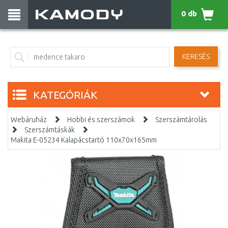
0 db
KERESÉS
KATEGÓRIÁK
Webáruház
Hobbi és szerszámok
Szerszámtárolás
Szerszámtáskák
Makita E-05234 Kalapácstartó 110x70x165mm