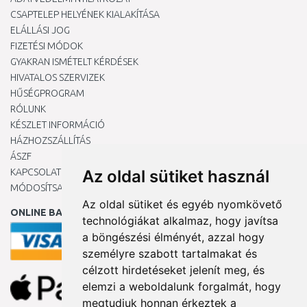
CSAPTELEP HELYÉNEK KIALAKÍTÁSA
ELÁLLÁSI JOG
FIZETÉSI MÓDOK
GYAKRAN ISMÉTELT KÉRDÉSEK
HIVATALOS SZERVIZEK
HŰSÉGPROGRAM
RÓLUNK
KÉSZLET INFORMÁCIÓ
HÁZHOZSZÁLLÍTÁS
ÁSZF
KAPCSOLAT
Az oldal sütiket használ
MÓDOSÍTSA A COOKIE-BEÁLLÍTÁSAIMAT
Az oldal sütiket és egyéb nyomkövető
ONLINE BANKKÁRTYÁVAL
technológiákat alkalmaz, hogy javítsa
a böngészési élményét, azzal hogy
személyre szabott tartalmakat és
célzott hirdetéseket jelenít meg, és
elemzi a weboldalunk forgalmát, hogy
megtudjuk honnan érkeztek a