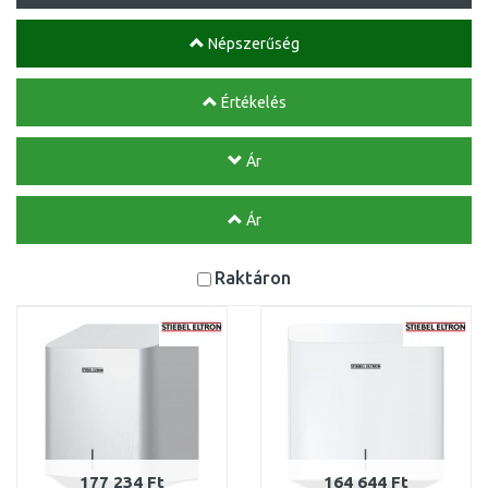
Népszerűség
Értékelés
Ár
Ár
Raktáron
177 234 Ft
164 644 Ft