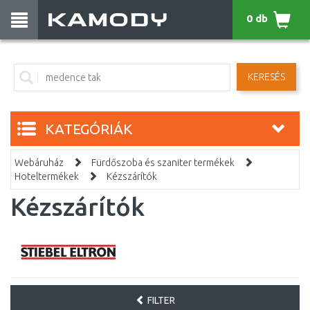
0 db
KERESÉS
KATEGÓRIÁK
Webáruház
Fürdőszoba és szaniter termékek
Hoteltermékek
Kézszárítók
Kézszárítók
FILTER