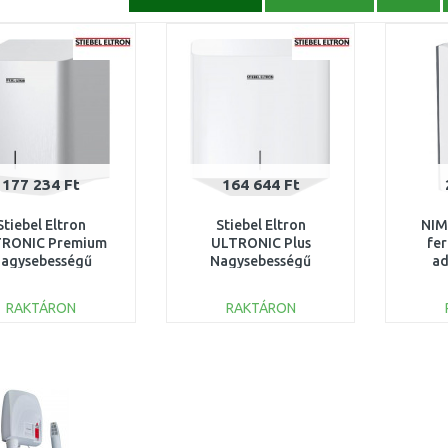
177 234 Ft
164 644 Ft
Stiebel Eltron
Stiebel Eltron
NIM
RONIC Premium
ULTRONIC Plus
fer
agysebességű
Nagysebességű
ad
ézszárító 720W
kézszárító 720W
ml 
205633
205632
RAKTÁRON
RAKTÁRON
KOSÁRBA
KOSÁRBA
Összehasonlítás
Összehasonlítás