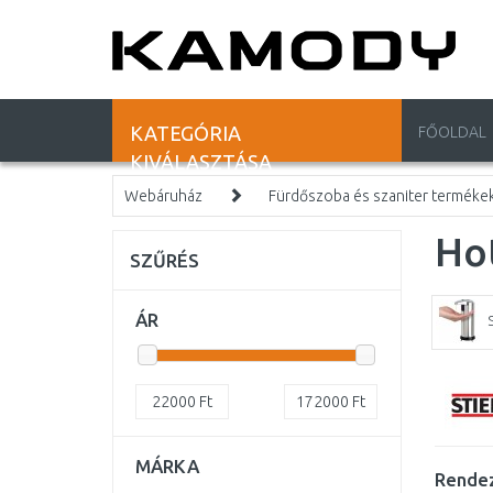
KATEGÓRIA
FŐOLDAL
KIVÁLASZTÁSA
Webáruház
Fürdőszoba és szaniter terméke
Ho
SZŰRÉS
ÁR
22000
Ft
172000
Ft
MÁRKA
Rendez