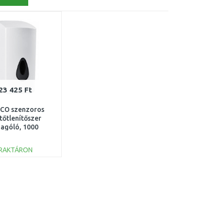
23 425 Ft
CO szenzoros
tőtlenítőszer
agóló, 1000
HPB31S-DR-05
RAKTÁRON
KOSÁRBA
Összehasonlítás