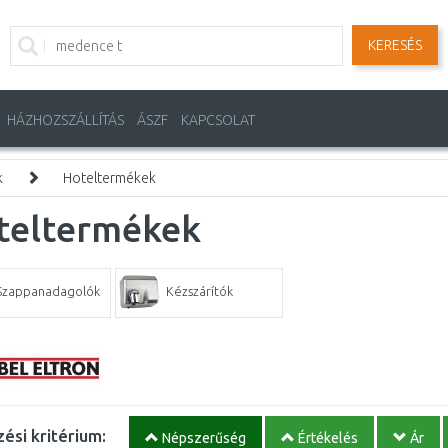
KERESÉS
HÁZHOZSZÁLLÍTÁS
ÁSZF
KAPCSOLAT
k
Hoteltermékek
teltermékek
Szappanadagolók
Kézszárítók
ési kritérium:
Népszerűség
Értékelés
Ár