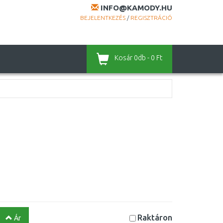
INFO@KAMODY.HU
BEJELENTKEZÉS
/
REGISZTRÁCIÓ
Kosár
0db - 0 Ft
Raktáron
Ár