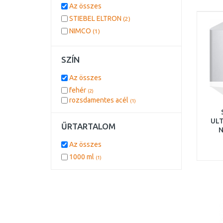
Az összes
STIEBEL ELTRON
(2)
NIMCO
(1)
SZÍN
Az összes
fehér
(2)
rozsdamentes acél
(1)
ULT
ŰRTARTALOM
N
k
Az összes
1000 ml
(1)