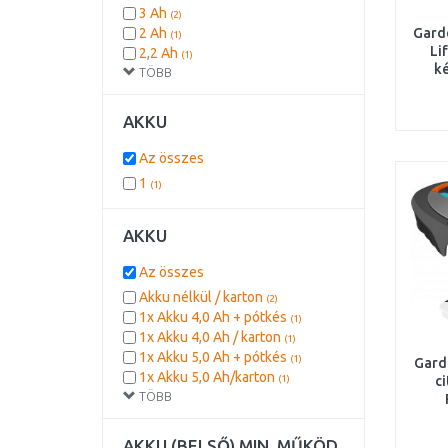
3 Ah
(2)
2 Ah
Gard
(1)
Li
2,2 Ah
(1)
ké
TÖBB
2,5 Ah
(1)
AKKU
Az összes
1
(1)
AKKU
Az összes
Akku nélkül / karton
(2)
1x Akku 4,0 Ah + pótkés
(1)
1x Akku 4,0 Ah / karton
(1)
1x Akku 5,0 Ah + pótkés
(1)
Gard
1x Akku 5,0 Ah/karton
(1)
ci
TÖBB
Blue
AKKU (BELSŐ) MIN. MŰKÖD.