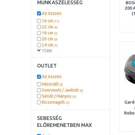
MUNKASZÉLESSÉG
BOS
200 
Az összes
(
pótk
16 cm
(11)
22 cm
(6)
18 cm
(5)
20 cm
(2)
24 cm
(1)
TÖBB
OUTLET
Az összes
Használt
(2)
Szervizelt / Javított
(2)
Sérült / Hiányos
(2)
Kicsomagolt
Gard
(1)
Robo
SEBESSÉG
ELŐREMENETBEN MAX