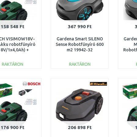
158 548 Ft
367 990 Ft
CH VISIMOW18V-
Gardena Smart SILENO
Garde
Akku robotfűnyíró
Sense Robotfűnyíró 600
M
18V/1x4,0Ah) +
m2 19942-32
Robotf
ések 06008E1002
RAKTÁRON
RAKTÁRON
KOSÁRBA
KOSÁRBA
Összehasonlítás
Összehasonlítás
176 900 Ft
206 898 Ft