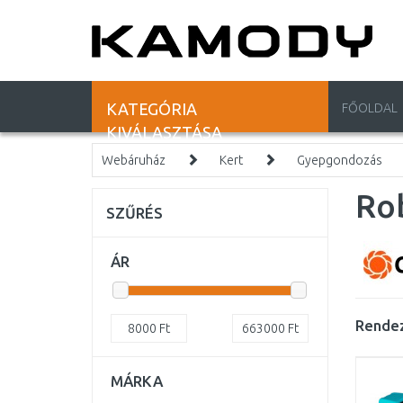
KATEGÓRIA
FŐOLDAL
KIVÁLASZTÁSA
Webáruház
Kert
Gyepgondozás
Ro
SZŰRÉS
ÁR
Rendez
8000
Ft
663000
Ft
MÁRKA