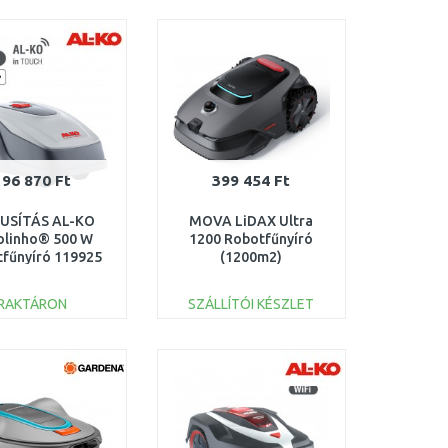
KOSÁRBA
KOSÁRBA
Összehasonlítás
Összehasonlítás
196 870 Ft
399 454 Ft
RUSÍTÁS AL-KO
MOVA LiDAX Ultra
olinho® 500 W
1200 Robotfűnyíró
fűnyíró 119925
(1200m2)
ZERVIZELT
010901AA000098
RAKTÁRON
SZÁLLÍTÓI KÉSZLET
KOSÁRBA
KOSÁRBA
Összehasonlítás
Összehasonlítás