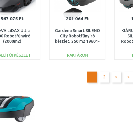
567 075 Ft
201 064 Ft
VA LiDAX Ultra
Gardena Smart SILENO
KIÁR
00 Robotfűnyíró
City Robotfűnyíró
SI
(2000m2)
készlet, 250 m2 19601-
Robot
0901AA000093
72 KICSOMAGOLT
1510
ÁLLÍTÓI KÉSZLET
RAKTÁRON
KOSÁRBA
KOSÁRBA
Összehasonlítás
Összehasonlítás
1
2
>
>|