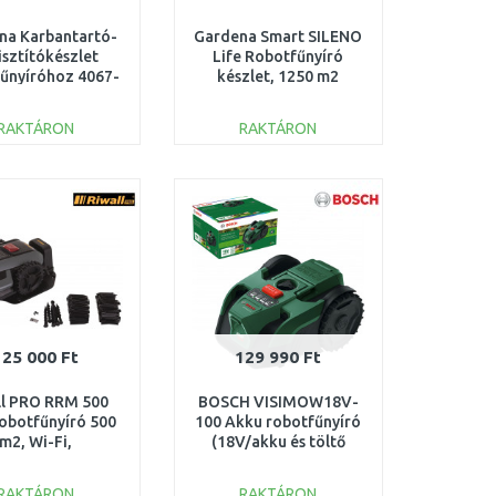
na Karbantartó-
Gardena Smart SILENO
tisztítókészlet
Life Robotfűnyíró
űnyíróhoz 4067-
készlet, 1250 m2
20
19703-72
RAKTÁRON
RAKTÁRON
KOSÁRBA
KOSÁRBA
Összehasonlítás
Összehasonlítás
125 000 Ft
129 990 Ft
ll PRO RRM 500
BOSCH VISIMOW18V-
obotfűnyíró 500
100 Akku robotfűnyíró
m2, Wi-Fi,
(18V/akku és töltő
oth 39130049914
nélkül) 06008E1001
RAKTÁRON
RAKTÁRON