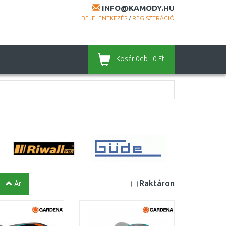
INFO@KAMODY.HU
BEJELENTKEZÉS
/
REGISZTRÁCIÓ
Kosár
0db - 0 Ft
Raktáron
Ár