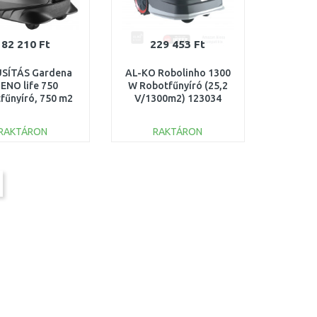
182 210 Ft
229 453 Ft
USÍTÁS Gardena
AL-KO Robolinho 1300
LENO life 750
W Robotfűnyíró (25,2
fűnyíró, 750 m2
V/1300m2) 123034
1-32 HASZNÁLT
SÉRLÜLT
RAKTÁRON
RAKTÁRON
KOSÁRBA
KOSÁRBA
Összehasonlítás
Összehasonlítás