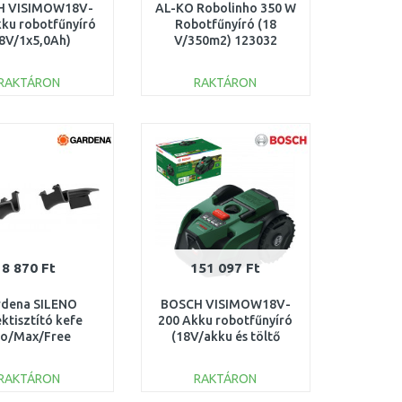
H VISIMOW18V-
AL-KO Robolinho 350 W
ku robotfűnyíró
Robotfűnyíró (18
8V/1x5,0Ah)
V/350m2) 123032
6008E1100
RAKTÁRON
RAKTÁRON
KOSÁRBA
KOSÁRBA
Összehasonlítás
Összehasonlítás
8 870 Ft
151 097 Ft
rdena SILENO
BOSCH VISIMOW18V-
ktisztító kefe
200 Akku robotfűnyíró
ro/Max/Free
(18V/akku és töltő
otfűnyíróhoz
nélkül) 06008E1101
15024-20
RAKTÁRON
RAKTÁRON