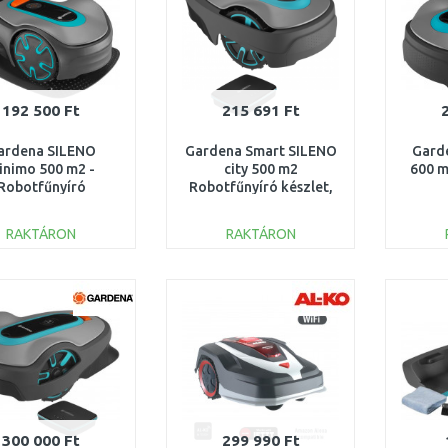
192 500 Ft
215 691 Ft
ardena SILENO
Gardena Smart SILENO
Garde
inimo 500 m2 -
city 500 m2
600 m
Robotfűnyíró
Robotfűnyíró készlet,
tooth-szal 15202-
19602-72
32
RAKTÁRON
RAKTÁRON
KOSÁRBA
KOSÁRBA
Összehasonlítás
Összehasonlítás
300 000 Ft
299 990 Ft