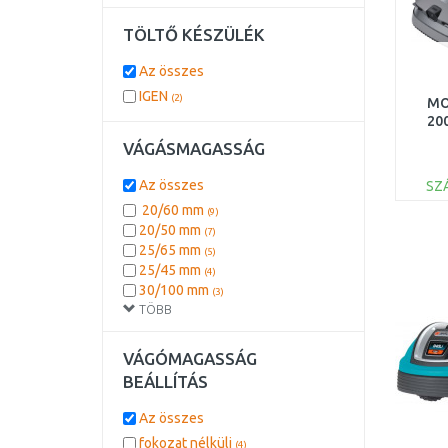
TÖLTŐ KÉSZÜLÉK
Az összes
IGEN
(2)
MO
20
VÁGÁSMAGASSÁG
01
Az összes
SZ
20/60 mm
(9)
20/50 mm
(7)
25/65 mm
(5)
25/45 mm
(4)
30/100 mm
(3)
TÖBB
20/45 mm
(1)
20/60 mm
(1)
VÁGÓMAGASSÁG
BEÁLLÍTÁS
Az összes
fokozat nélküli
(4)