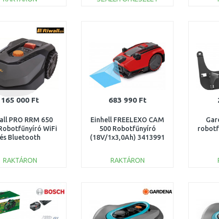
KOSÁRBA
KOSÁRBA
Összehasonlítás
Összehasonlítás
165 000 Ft
683 990 Ft
all PRO RRM 650
Einhell FREELEXO CAM
Gar
Robotfűnyíró WiFi
500 Robotfűnyíró
robotf
és Bluetooth
(18V/1x3,0Ah) 3413991
ezérléssel 600
2 3913008934
RAKTÁRON
RAKTÁRON
KOSÁRBA
KOSÁRBA
Összehasonlítás
Összehasonlítás