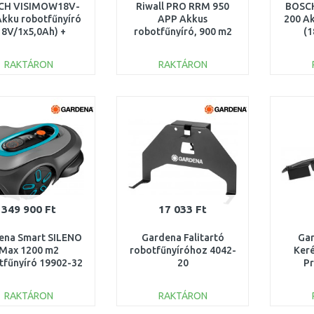
CH VISIMOW18V-
Riwall PRO RRM 950
BOSC
Akku robotfűnyíró
APP Akkus
200 Ak
18V/1x5,0Ah) +
robotfűnyíró, 900 m2
(1
ések 06008E1102
3913006934
0
RAKTÁRON
RAKTÁRON
KOSÁRBA
KOSÁRBA
Összehasonlítás
Összehasonlítás
349 900 Ft
17 033 Ft
ena Smart SILENO
Gardena Falitartó
Ga
Max 1200 m2
robotfűnyíróhoz 4042-
Keré
tfűnyíró 19902-32
20
P
rob
RAKTÁRON
RAKTÁRON