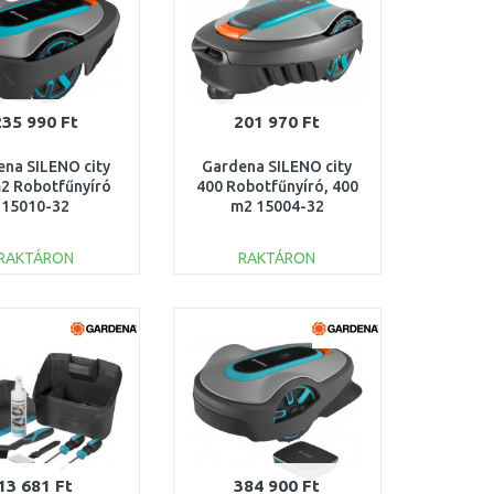
235 990 Ft
201 970 Ft
na SILENO city
Gardena SILENO city
2 Robotfűnyíró
400 Robotfűnyíró, 400
15010-32
m2 15004-32
RAKTÁRON
RAKTÁRON
KOSÁRBA
KOSÁRBA
Összehasonlítás
Összehasonlítás
13 681 Ft
384 900 Ft