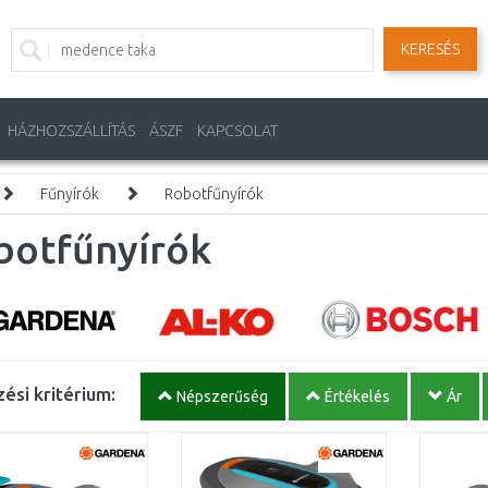
KERESÉS
HÁZHOZSZÁLLÍTÁS
ÁSZF
KAPCSOLAT
Fűnyírók
Robotfűnyírók
botfűnyírók
ési kritérium:
Népszerűség
Értékelés
Ár