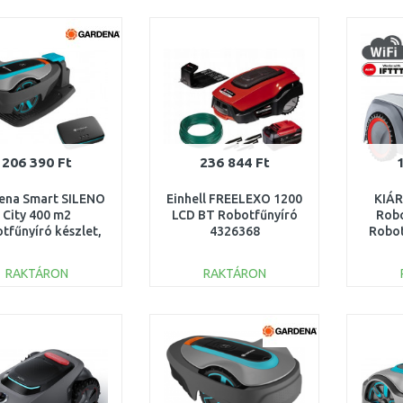
KOSÁRBA
KOSÁRBA
Összehasonlítás
Összehasonlítás
206 390 Ft
236 844 Ft
ena Smart SILENO
Einhell FREELEXO 1200
KIÁ
City 400 m2
LCD BT Robotfűnyíró
Rob
tfűnyíró készlet,
4326368
Robot
05-72 HASZNÁLT,
S
SZERVIZELT
RAKTÁRON
RAKTÁRON
KOSÁRBA
KOSÁRBA
Összehasonlítás
Összehasonlítás