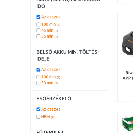
IDŐ
Az összes
100 min
(2)
45 min
(1)
55 min
(1)
BELSŐ AKKU MIN. TÖLTÉSI
IDEJE
Az összes
Riw
100 min
(2)
APP 
50 min
(2)
v
m
ESŐÉRZÉKELŐ
Az összes
NEM
(4)
FŰTERÜLET