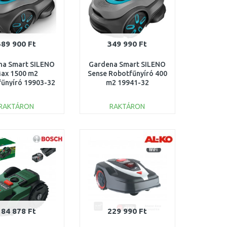
389 900 Ft
349 990 Ft
na Smart SILENO
Gardena Smart SILENO
ax 1500 m2
Sense Robotfűnyíró 400
űnyíró 19903-32
m2 19941-32
RAKTÁRON
RAKTÁRON
KOSÁRBA
KOSÁRBA
Összehasonlítás
Összehasonlítás
184 878 Ft
229 990 Ft