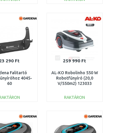
KOSÁRBA
KOSÁRBA
Összehasonlítás
Összehasonlítás
23 290 Ft
259 990 Ft
dena Falitartó
AL-KO Robolinho 550 W
űnyíróhoz 4045-
Robotfűnyíró (20,0
60
V/550m2) 123033
RAKTÁRON
RAKTÁRON
KOSÁRBA
KOSÁRBA
Összehasonlítás
Összehasonlítás