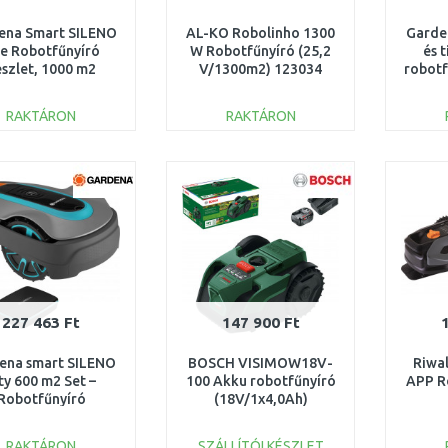
ena Smart SILENO
AL-KO Robolinho 1300
Garde
fe Robotfűnyíró
W Robotfűnyíró (25,2
és 
szlet, 1000 m2
V/1300m2) 123034
robotf
19702-72
RAKTÁRON
RAKTÁRON
KOSÁRBA
KOSÁRBA
Összehasonlítás
Összehasonlítás
227 463 Ft
147 900 Ft
ena smart SILENO
BOSCH VISIMOW18V-
Riwa
ty 600 m2 Set –
100 Akku robotfűnyíró
APP R
Robotfűnyíró
(18V/1x4,0Ah)
tooth Ai 19603-72
06008E1000
Blueto
RAKTÁRON
SZÁLLÍTÓI KÉSZLET