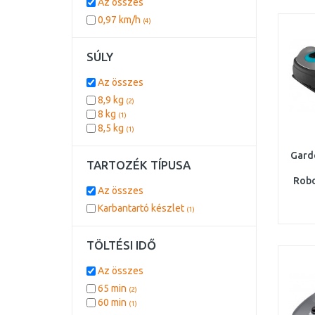
Az összes
0,97 km/h
(4)
SÚLY
Az összes
8,9 kg
(2)
8 kg
(1)
8,5 kg
(1)
Gard
TARTOZÉK TÍPUSA
Robo
Az összes
196
Karbantartó készlet
(1)
TÖLTÉSI IDŐ
Az összes
65 min
(2)
60 min
(1)