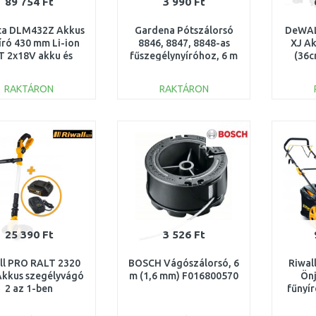
89 754 Ft
3 990 Ft
ta DLM432Z Akkus
Gardena Pótszálorsó
DeWA
író 430 mm Li-ion
8846, 8847, 8848-as
XJ Ak
T 2x18V akku és
fűszegélynyíróhoz, 6 m
(36c
töltő nélkül
5307-20
t
RAKTÁRON
RAKTÁRON
KOSÁRBA
KOSÁRBA
Összehasonlítás
Összehasonlítás
25 390 Ft
3 526 Ft
ll PRO RALT 2320
BOSCH Vágószálorsó, 6
Riwal
Akkus szegélyvágó
m (1,6 mm) F016800570
Önj
2 az 1-ben
fűnyír
(20V/1x2,0Ah)
cm3 
T41E2001004B