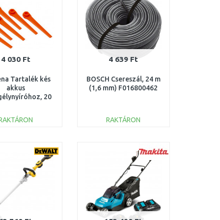
4 030 Ft
4 639 Ft
na Tartalék kés
BOSCH Csereszál, 24 m
akkus
(1,6 mm) F016800462
gélynyíróhoz, 20
db 5368-20
RAKTÁRON
RAKTÁRON
KOSÁRBA
KOSÁRBA
Összehasonlítás
Összehasonlítás