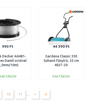
KOSÁRBA
KOSÁRBA
Összehasonlítás
Összehasonlítás
990 Ft
44 390 Ft
& Decker A6481-
Gardena Classic 330
lex Damil orsóval
Suhanó fűnyíró, 33 cm
1,5mm/10m)
4027-20
RAKTÁRON
RAKTÁRON
KOSÁRBA
KOSÁRBA
Összehasonlítás
Összehasonlítás
10
11
....
>
>|