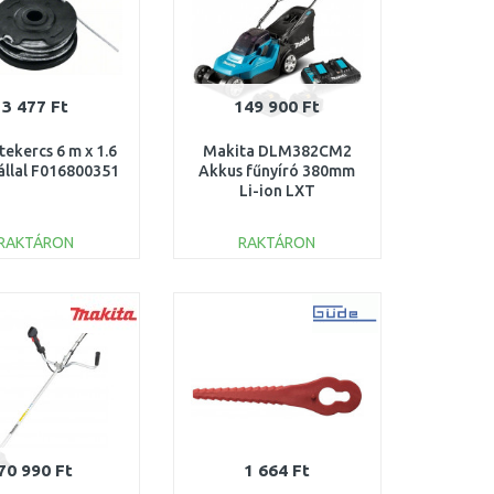
3 477 Ft
149 900 Ft
tekercs 6 m x 1.6
Makita DLM382CM2
llal F016800351
Akkus fűnyíró 380mm
Li-ion LXT
(2x4,0Ah/18V)
RAKTÁRON
RAKTÁRON
KOSÁRBA
KOSÁRBA
Összehasonlítás
Összehasonlítás
70 990 Ft
1 664 Ft