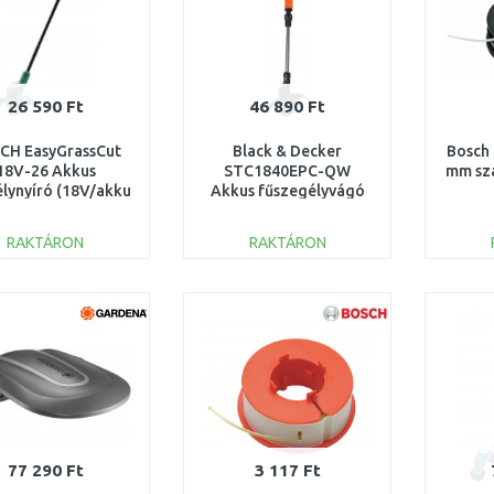
26 590 Ft
46 890 Ft
CH EasyGrassCut
Black & Decker
Bosch 
18V-26 Akkus
STC1840EPC-QW
mm szá
lynyíró (18V/akku
Akkus fűszegélyvágó
s töltő nélkül)
(30cm/18V/1x4,0Ah)
06008C1C04
RAKTÁRON
RAKTÁRON
KOSÁRBA
KOSÁRBA
Összehasonlítás
Összehasonlítás
77 290 Ft
3 117 Ft