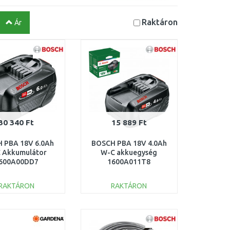
Raktáron
Ár
30 340 Ft
15 889 Ft
 PBA 18V 6.0Ah
BOSCH PBA 18V 4.0Ah
 Akkumulátor
W-C akkuegység
600A00DD7
1600A011T8
RAKTÁRON
RAKTÁRON
KOSÁRBA
KOSÁRBA
Összehasonlítás
Összehasonlítás