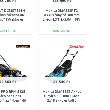
63 760 Ft
153 490 Ft
LT DCMST561N-
Makita DLM382PT2
kus fűkasza XR
Akkus fűnyíró 380 mm
m/18V/akku és
Li-ion LXT 2x5,0Ah 18V
öltő nélkül)
RAKTÁRON
RAKTÁRON
KOSÁRBA
KOSÁRBA
Összehasonlítás
Összehasonlítás
92 303 Ft
81 540 Ft
l PRO RPM 5135
Makita DLM382Z Akkus
áró benzines
fűnyíró 380 mm Li-ion
ó 4 az 1-ben 146
2x18 akku és töltő
PM12B1901009B
nélkül