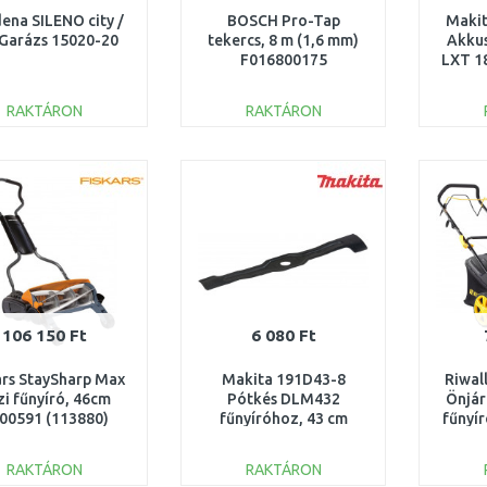
ena SILENO city /
BOSCH Pro-Tap
Maki
e Garázs 15020-20
tekercs, 8 m (1,6 mm)
Akkus
F016800175
LXT 18
RAKTÁRON
RAKTÁRON
KOSÁRBA
KOSÁRBA
Összehasonlítás
Összehasonlítás
106 150 Ft
6 080 Ft
ars StaySharp Max
Makita 191D43-8
Riwal
zi fűnyíró, 46cm
Pótkés DLM432
Önjár
00591 (113880)
fűnyíróhoz, 43 cm
fűnyír
cm3 
RAKTÁRON
RAKTÁRON