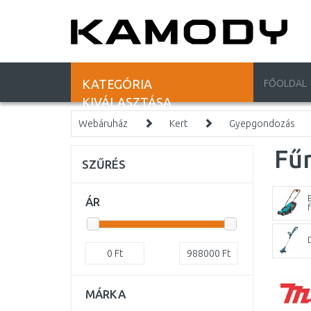
KATEGÓRIA
FŐOLDAL
KIVÁLASZTÁSA
Webáruház
Kert
Gyepgondozás
Fű
SZŰRÉS
ÁR
0
Ft
988000
Ft
MÁRKA