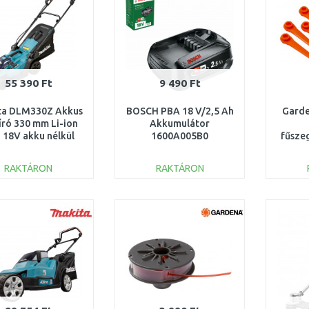
55 390 Ft
9 490 Ft
ta DLM330Z Akkus
BOSCH PBA 18 V/2,5 Ah
Garde
író 330 mm Li-ion
Akkumulátor
 18V akku nélkül
1600A005B0
fűsze
RAKTÁRON
RAKTÁRON
KOSÁRBA
KOSÁRBA
Összehasonlítás
Összehasonlítás