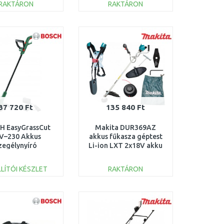
RAKTÁRON
RAKTÁRON
KOSÁRBA
KOSÁRBA
Összehasonlítás
Összehasonlítás
37 720 Ft
135 840 Ft
H EasyGrassCut
Makita DUR369AZ
V–230 Akkus
akkus fűkasza géptest
zegélynyíró
Li-ion LXT 2x18V akku
8V/1x2,0Ah)
nélkül
6008C1A03
LÍTÓI KÉSZLET
RAKTÁRON
KOSÁRBA
KOSÁRBA
Összehasonlítás
Összehasonlítás