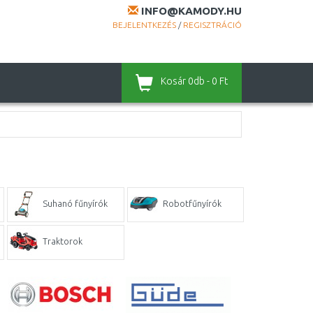
INFO@KAMODY.HU
BEJELENTKEZÉS
/
REGISZTRÁCIÓ
Kosár
0db - 0 Ft
Suhanó fűnyírók
Robotfűnyírók
Traktorok