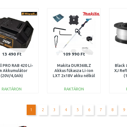
KOSÁRBA
KOSÁRBA
Összehasonlítás
Összehasonlítás
13 490 Ft
109 990 Ft
ll PRO RAB 420 Li-
Makita DUR368LZ
Black 
on Akkumulátor
Akkus fűkasza Li-ion
XJ Ref
(20V/4,0Ah)
LXT 2x18V akku nélkül
(
RACC00079
RAKTÁRON
RAKTÁRON
KOSÁRBA
KOSÁRBA
Összehasonlítás
Összehasonlítás
1
2
3
4
5
6
7
8
9