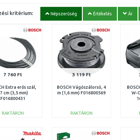
ési kritérium:
Népszerűség
Értékelés
Ár
7 760 Ft
3 119 Ft
H Extra erős szál,
BOSCH Vágószálorsó, 4
BOSCH
7 cm (3,5 mm)
m (1,6 mm) F016800569
W-C
F016800431
1
RAKTÁRON
RAKTÁRON
KOSÁRBA
KOSÁRBA
Összehasonlítás
Összehasonlítás