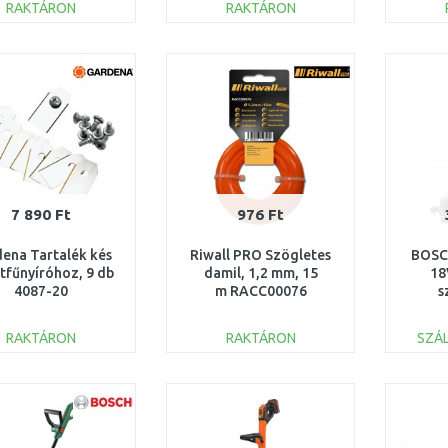
RAKTÁRON
RAKTÁRON
KOSÁRBA
KOSÁRBA
Összehasonlítás
Összehasonlítás
7 890 Ft
976 Ft
ena Tartalék kés
Riwall PRO Szögletes
BOSC
tfűnyíróhoz, 9 db
damil, 1,2 mm, 15
18
4087-20
m RACC00076
s
(1
0
RAKTÁRON
RAKTÁRON
SZÁL
KOSÁRBA
KOSÁRBA
Összehasonlítás
Összehasonlítás