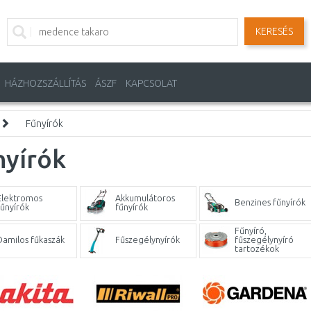
KERESÉS
HÁZHOZSZÁLLÍTÁS
ÁSZF
KAPCSOLAT
Fűnyírók
nyírók
Elektromos
Akkumulátoros
Benzines fűnyírók
fűnyírók
fűnyírók
Fűnyíró,
Damilos fűkaszák
Fűszegélynyírók
fűszegélynyíró
tartozékok