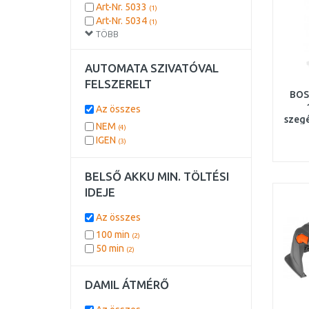
3,9 kW
(1)
Art-Nr. 5033
(1)
4,5 kW
(1)
Art-Nr. 5034
(1)
5 kW
(1)
TÖBB
Art-Nr. 5038
(1)
7,7 kW
(1)
8,5 kW
(1)
AUTOMATA SZIVATÓVAL
FELSZERELT
BOS
Az összes
szegé
NEM
(4)
é
IGEN
(3)
BELSŐ AKKU MIN. TÖLTÉSI
IDEJE
Az összes
100 min
(2)
50 min
(2)
DAMIL ÁTMÉRŐ