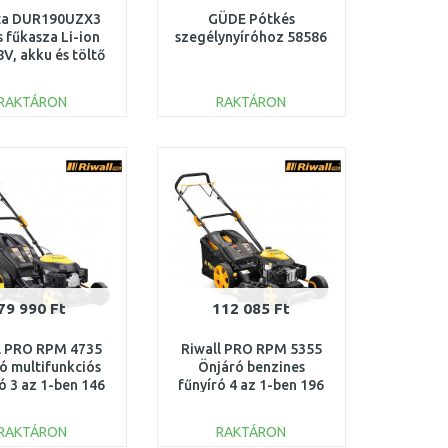
ta DUR190UZX3
GÜDE Pótkés
 fűkasza Li-ion
szegélynyíróhoz 58586
V, akku és töltő
nélkül
RAKTÁRON
RAKTÁRON
KOSÁRBA
KOSÁRBA
Összehasonlítás
Összehasonlítás
79 990 Ft
112 085 Ft
l PRO RPM 4735
Riwall PRO RPM 5355
ó multifunkciós
Önjáró benzines
ó 3 az 1-ben 146
fűnyíró 4 az 1-ben 196
PM12B1901023B
cm3 PM12B2001057B
RAKTÁRON
RAKTÁRON