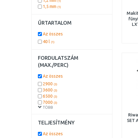
1,2 mm
(1)
beépítet
(1)
1,5 mm
(1)
Maki
fűny
ŰRTARTALOM
LX
Az összes
40 l
(1)
FORDULATSZÁM
(MAX./PERC)
Az összes
2900
(3)
3600
(3)
6500
(3)
7000
(3)
TÖBB
9000
(3)
11500
Riwa
(2)
SET 
2850
TELJESÍTMÉNY
(2)
3000
(2)
3700
Az összes
(2)
A