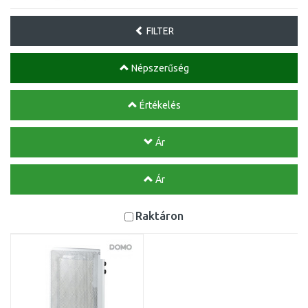
FILTER
Népszerűség
Értékelés
Ár
Ár
Raktáron