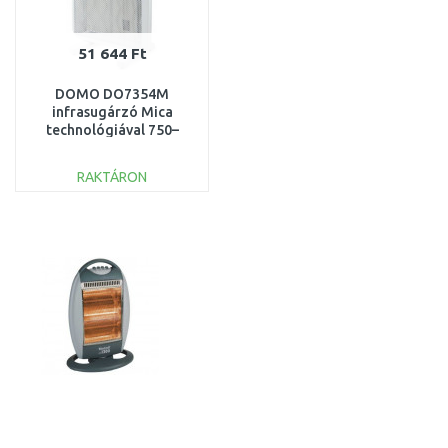
51 644 Ft
DOMO DO7354M
infrasugárzó Mica
technológiával 750–
1500 W, DO7354M
RAKTÁRON
KOSÁRBA
Összehasonlítás