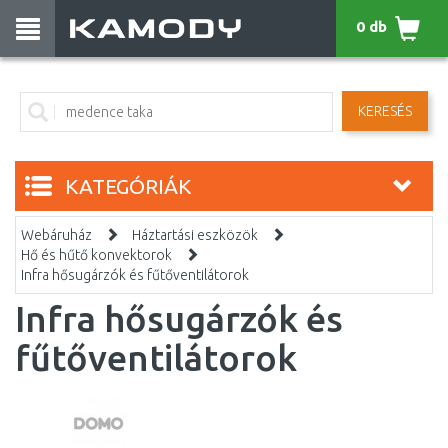
0 db
KERESÉS
KATEGÓRIÁK
Webáruház
Háztartási eszközök
Hő és hűtő konvektorok
Infra hősugárzók és fűtőventilátorok
Infra hősugárzók és
fűtőventilátorok