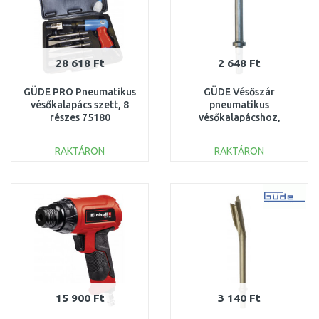
28 618 Ft
2 648 Ft
GÜDE PRO Pneumatikus
GÜDE Vésőszár
vésőkalapács szett, 8
pneumatikus
részes 75180
vésőkalapácshoz,
hegyes, 200 mm 40071
RAKTÁRON
RAKTÁRON
KOSÁRBA
KOSÁRBA
Összehasonlítás
Összehasonlítás
15 900 Ft
3 140 Ft