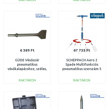
RAKTÁRON
RAKTÁRON
KOSÁRBA
KOSÁRBA
Összehasonlítás
Összehasonlítás
6 389 Ft
67 733 Ft
GÜDE Vésőszár
SCHEPPACH Aero 2
pneumatikus
Spade Multifunkciós
vésőkalapácshoz, széles,
pneumatikus szerszám 5
200 x 45 mm 40078
az 1-ben 5909601900
RAKTÁRON
RAKTÁRON
KOSÁRBA
KOSÁRBA
Összehasonlítás
Összehasonlítás