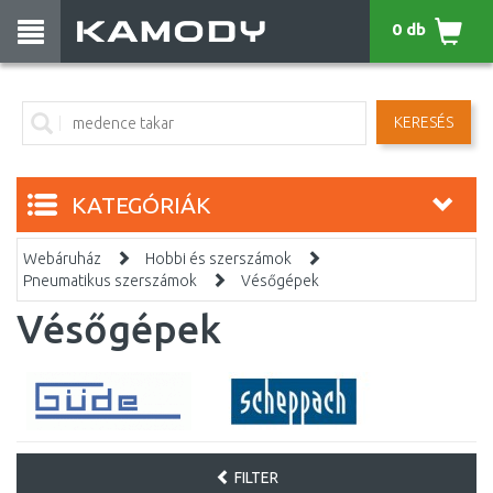
0 db
KERESÉS
KATEGÓRIÁK
Webáruház
Hobbi és szerszámok
Pneumatikus szerszámok
Vésőgépek
Vésőgépek
FILTER