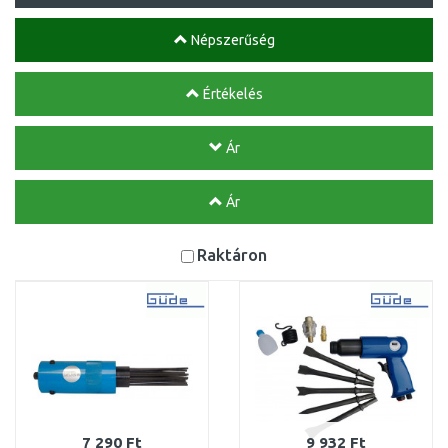
Népszerűség
Értékelés
Ár
Ár
Raktáron
7 290 Ft
9 932 Ft