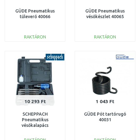
GÜDE Pneumatikus
GÜDE Pneumatikus
tűleverő 40066
vésőkészlet 40065
RAKTÁRON
RAKTÁRON
KOSÁRBA
KOSÁRBA
Összehasonlítás
Összehasonlítás
10 293 Ft
1 043 Ft
SCHEPPACH
GÜDE Pót tartórugó
Pneumatikus
40031
vésőkalapács
7906100716