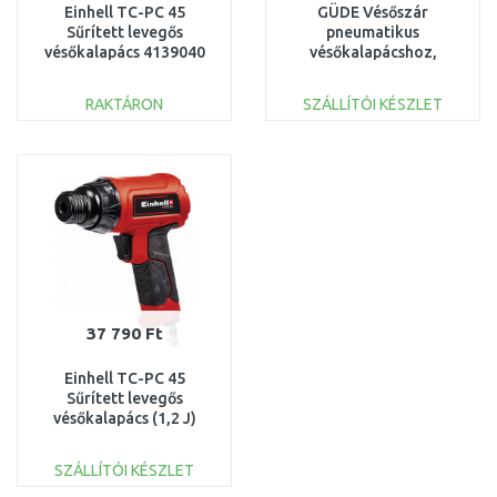
Einhell TC-PC 45
GÜDE Vésőszár
Sűrített levegős
pneumatikus
vésőkalapács 4139040
vésőkalapácshoz,
horonyvágó, 180 mm
40073
RAKTÁRON
SZÁLLÍTÓI KÉSZLET
KOSÁRBA
KOSÁRBA
Összehasonlítás
Összehasonlítás
37 790 Ft
Einhell TC-PC 45
Sűrített levegős
vésőkalapács (1,2 J)
4139045
SZÁLLÍTÓI KÉSZLET