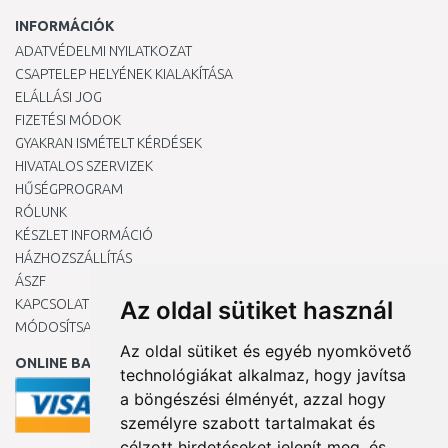
INFORMÁCIÓK
ADATVÉDELMI NYILATKOZAT
CSAPTELEP HELYÉNEK KIALAKÍTÁSA
ELÁLLÁSI JOG
FIZETÉSI MÓDOK
GYAKRAN ISMÉTELT KÉRDÉSEK
HIVATALOS SZERVIZEK
HŰSÉGPROGRAM
RÓLUNK
KÉSZLET INFORMÁCIÓ
HÁZHOZSZÁLLÍTÁS
ÁSZF
KAPCSOLAT
Az oldal sütiket használ
MÓDOSÍTSA A COOKIE-BEÁLLÍTÁSAIMAT
Az oldal sütiket és egyéb nyomkövető
ONLINE BANKKÁRTYÁVAL
technológiákat alkalmaz, hogy javítsa
a böngészési élményét, azzal hogy
személyre szabott tartalmakat és
célzott hirdetéseket jelenít meg, és