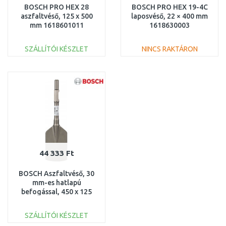
BOSCH PRO HEX 28
BOSCH PRO HEX 19-4C
aszfaltvéső, 125 x 500
laposvéső, 22 × 400 mm
mm 1618601011
1618630003
SZÁLLÍTÓI KÉSZLET
NINCS RAKTÁRON
KOSÁRBA
KOSÁRBA
Összehasonlítás
Összehasonlítás
44 333 Ft
BOSCH Aszfaltvéső, 30
mm-es hatlapú
befogással, 450 x 125
mm 2608690114
SZÁLLÍTÓI KÉSZLET