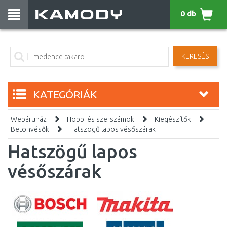
0 db
KERESÉS
KATEGÓRIÁK
Webáruház
Hobbi és szerszámok
Kiegészítők
Betonvésők
Hatszögű lapos vésőszárak
Hatszögű lapos
vésőszárak