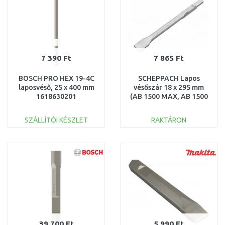
7 390 Ft
7 865 Ft
BOSCH PRO HEX 19-4C
SCHEPPACH Lapos
laposvéső, 25 x 400 mm
vésőszár 18 x 295 mm
1618630201
(AB 1500 MAX, AB 1500
X, AB 2000) 3908202701
SZÁLLÍTÓI KÉSZLET
RAKTÁRON
KOSÁRBA
KOSÁRBA
Összehasonlítás
Összehasonlítás
39 700 Ft
5 990 Ft