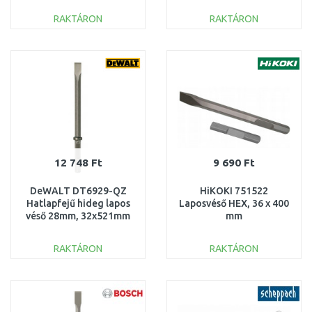
RAKTÁRON
RAKTÁRON
KOSÁRBA
KOSÁRBA
Összehasonlítás
Összehasonlítás
12 748 Ft
9 690 Ft
DeWALT DT6929-QZ
HiKOKI 751522
Hatlapfejű hideg lapos
Laposvéső HEX, 36 x 400
véső 28mm, 32x521mm
mm
RAKTÁRON
RAKTÁRON
KOSÁRBA
KOSÁRBA
Összehasonlítás
Összehasonlítás