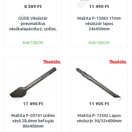
6 389 Ft
11 490 Ft
GÜDE Vésőszár
Makita P-13063 17mm
pneumatikus
vésőszár lapos
vésőkalapácshoz, széles,
24x450mm
200 x 45 mm 40078
RAKTÁRON
RAKTÁRON
KOSÁRBA
KOSÁRBA
Összehasonlítás
Összehasonlítás
17 490 Ft
11 905 Ft
Makita P-05701 széles
Makita P-13502 Lapos
véső 28,6mm befogás
vésőszár 30/32x400mm
80x400mm