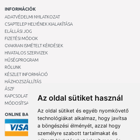
INFORMÁCIÓK
ADATVÉDELMI NYILATKOZAT
CSAPTELEP HELYÉNEK KIALAKÍTÁSA
ELÁLLÁSI JOG
FIZETÉSI MÓDOK
GYAKRAN ISMÉTELT KÉRDÉSEK
HIVATALOS SZERVIZEK
HŰSÉGPROGRAM
RÓLUNK
KÉSZLET INFORMÁCIÓ
HÁZHOZSZÁLLÍTÁS
ÁSZF
KAPCSOLAT
Az oldal sütiket használ
MÓDOSÍTSA A COOKIE-BEÁLLÍTÁSAIMAT
Az oldal sütiket és egyéb nyomkövető
ONLINE BANKKÁRTYÁVAL
technológiákat alkalmaz, hogy javítsa
a böngészési élményét, azzal hogy
személyre szabott tartalmakat és