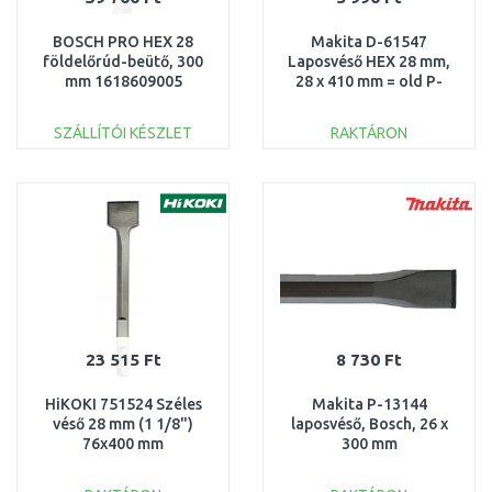
BOSCH PRO HEX 28
Makita D-61547
földelőrúd-beütő, 300
Laposvéső HEX 28 mm,
mm 1618609005
28 x 410 mm = old P-
05723
SZÁLLÍTÓI KÉSZLET
RAKTÁRON
KOSÁRBA
KOSÁRBA
Összehasonlítás
Összehasonlítás
23 515 Ft
8 730 Ft
HiKOKI 751524 Széles
Makita P-13144
véső 28 mm (1 1/8")
laposvéső, Bosch, 26 x
76x400 mm
300 mm