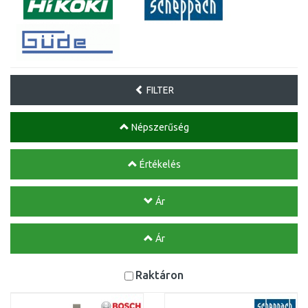
FILTER
Népszerűség
Értékelés
Ár
Ár
Raktáron