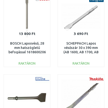
13 800 Ft
3 690 Ft
BOSCH Laposvéső, 28
SCHEPPACH Lapos
mm hatszögletű
vésőszár 30 x 390 mm
befogással 1618600206
(AB 1600, AB 1700, AB
1900) 3908201108
RAKTÁRON
RAKTÁRON
KOSÁRBA
KOSÁRBA
Összehasonlítás
Összehasonlítás