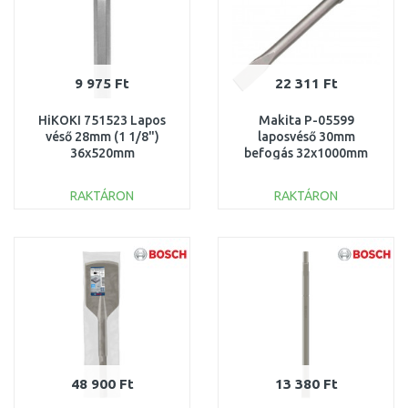
9 975 Ft
22 311 Ft
HiKOKI 751523 Lapos
Makita P-05599
véső 28mm (1 1/8")
laposvéső 30mm
36x520mm
befogás 32x1000mm
ÚJRACSOMAGOLT
RAKTÁRON
RAKTÁRON
KOSÁRBA
KOSÁRBA
Összehasonlítás
Összehasonlítás
48 900 Ft
13 380 Ft