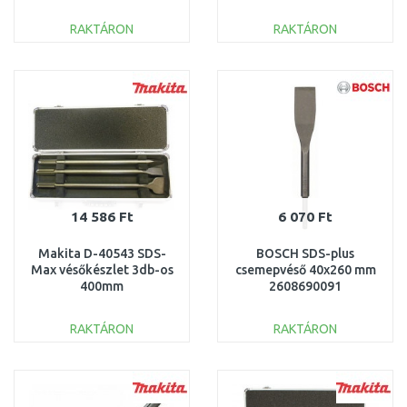
RAKTÁRON
RAKTÁRON
KOSÁRBA
KOSÁRBA
Összehasonlítás
Összehasonlítás
14 586 Ft
6 070 Ft
Makita D-40543 SDS-
BOSCH SDS-plus
Max vésőkészlet 3db-os
csemepvéső 40x260 mm
400mm
2608690091
RAKTÁRON
RAKTÁRON
KOSÁRBA
KOSÁRBA
Összehasonlítás
Összehasonlítás