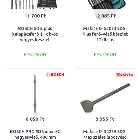
11 700 Ft
12 865 Ft
BOSCH SDS-plus
Makita D-53073 SDS-
kalapácsfúró 11 db-os
Plus fúró-véső készlet
vegyes készlet
17 db-os
alumínium kofferben
2608578765
RAKTÁRON
RAKTÁRON
KOSÁRBA
KOSÁRBA
Összehasonlítás
Összehasonlítás
6 050 Ft
3 355 Ft
BOSCH PRO SDS max-5C
Makita D-34235 SDS-
hegyesvéső, 400 mm
Max széles laposvéső