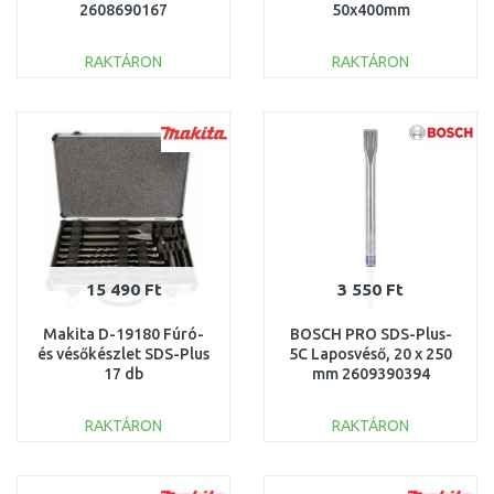
2608690167
50x400mm
RAKTÁRON
RAKTÁRON
KOSÁRBA
KOSÁRBA
Összehasonlítás
Összehasonlítás
15 490 Ft
3 550 Ft
Makita D-19180 Fúró-
BOSCH PRO SDS-Plus-
és vésőkészlet SDS-Plus
5C Laposvéső, 20 x 250
17 db
mm 2609390394
RAKTÁRON
RAKTÁRON
KOSÁRBA
KOSÁRBA
Összehasonlítás
Összehasonlítás