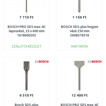
7 710 Ft
1 156 Ft
BOSCH PRO SDS max-4C
BOSCH SDS-plus hegyes
laposvéső, 25 x 600 mm
véső 250 mm
1618600203
2608578518
SZÁLLÍTÓI KÉSZLET
RAKTÁRON
KOSÁRBA
KOSÁRBA
Összehasonlítás
Összehasonlítás
6 310 Ft
12 400 Ft
Bosch SDS-plus
BOSCH PRO SDS max-4C