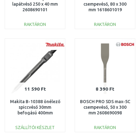
lapátvéső 250 x 40 mm
csempevéső, 80 x 300
2608690101
mm 1618601019
RAKTÁRON
RAKTÁRON
KOSÁRBA
KOSÁRBA
Összehasonlítás
Összehasonlítás
11 590 Ft
8 390 Ft
Makita B-10388 önélező
BOSCH PRO SDS max-5C
spiccvéső 30mm
csempevéső, 50 x 300
befogású 400mm
mm 2608690098
SZÁLLÍTÓI KÉSZLET
RAKTÁRON
KOSÁRBA
KOSÁRBA