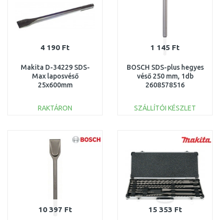
4 190 Ft
1 145 Ft
Makita D-34229 SDS-
BOSCH SDS-plus hegyes
Max laposvéső
véső 250 mm, 1db
25x600mm
2608578516
RAKTÁRON
SZÁLLÍTÓI KÉSZLET
KOSÁRBA
KOSÁRBA
Összehasonlítás
Összehasonlítás
10 397 Ft
15 353 Ft