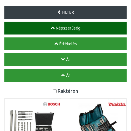
FILTER
Népszerűség
Értékelés
Ár
Ár
Raktáron