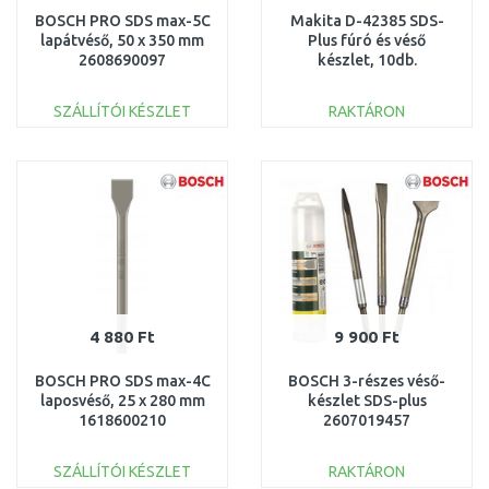
BOSCH PRO SDS max-5C
Makita D-42385 SDS-
lapátvéső, 50 x 350 mm
Plus fúró és véső
2608690097
készlet, 10db.
SZÁLLÍTÓI KÉSZLET
RAKTÁRON
KOSÁRBA
KOSÁRBA
Összehasonlítás
Összehasonlítás
4 880 Ft
9 900 Ft
BOSCH PRO SDS max-4C
BOSCH 3-részes véső-
laposvéső, 25 x 280 mm
készlet SDS-plus
1618600210
2607019457
SZÁLLÍTÓI KÉSZLET
RAKTÁRON