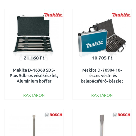
KOSÁRBA
KOSÁRBA
Összehasonlítás
Összehasonlítás
21 160 Ft
10 705 Ft
Makita D-16368 SDS-
Makita D-70904 10-
Plus 5db-os vésőkészlet,
részes véső- és
Alumínium koffer
kalapácsfúró-készlet
SDS-plus
RAKTÁRON
RAKTÁRON
KOSÁRBA
KOSÁRBA
Összehasonlítás
Összehasonlítás