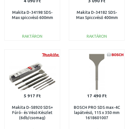
4 090 Ft
3 090 Ft
Makita D-34198 SDS-
Makita D-34182 SDS-
Max spiccvéső 600mm
Max Spiccvéső 400mm
RAKTÁRON
RAKTÁRON
KOSÁRBA
KOSÁRBA
Összehasonlítás
Összehasonlítás
5 917 Ft
17 490 Ft
Makita D-58920 SDS+
BOSCH PRO SDS max-4C
Fúró- és Véső Készlet
lapátvéső, 115 x 350 mm
(6db/csomag)
1618601007