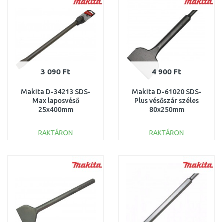
3 090 Ft
4 900 Ft
Makita D-34213 SDS-
Makita D-61020 SDS-
Max laposvéső
Plus vésőszár széles
25x400mm
80x250mm
RAKTÁRON
RAKTÁRON
KOSÁRBA
KOSÁRBA
Összehasonlítás
Összehasonlítás