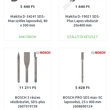
5 440 Ft
1 640 Ft
Makita D-34241 SDS-
Makita D-19021 SDS-
Max széles laposvéső, 80
Plus Lapos vésőszár
x 300 mm
20x400 mm
RAKTÁRON
SZÁLLÍTÓI KÉSZLET
KOSÁRBA
KOSÁRBA
Összehasonlítás
Összehasonlítás
11 211 Ft
5 628 Ft
BOSCH 3 részes
BOSCH PRO SDS max-5C
vésőkészlet, SDS-plus
laposvéső, 25 x 400 mm
2607019159
2608690124