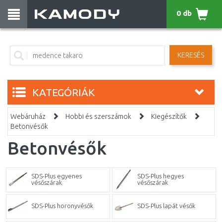
0 db
KERESÉS
KATEGÓRIÁK
Webáruház
Hobbi és szerszámok
Kiegészítők
Betonvésők
Betonvésők
SDS-Plus egyenes
SDS-Plus hegyes
vésőszárak
vésőszárak
SDS-Plus horonyvésők
SDS-Plus lapát vésők