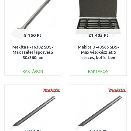
8 150 Ft
21 405 Ft
Makita P-16302 SDS-
Makita D-40565 SDS-
Max széles laposvéső
Max vésőkészlet 6
50x360mm
részes, kofferben
RAKTÁRON
RAKTÁRON
KOSÁRBA
KOSÁRBA
Összehasonlítás
Összehasonlítás