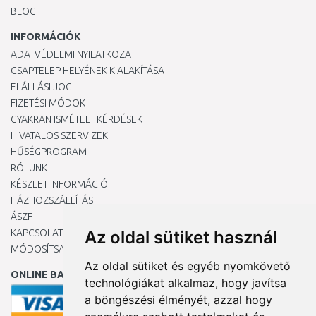
BLOG
INFORMÁCIÓK
ADATVÉDELMI NYILATKOZAT
CSAPTELEP HELYÉNEK KIALAKÍTÁSA
ELÁLLÁSI JOG
FIZETÉSI MÓDOK
GYAKRAN ISMÉTELT KÉRDÉSEK
HIVATALOS SZERVIZEK
HŰSÉGPROGRAM
RÓLUNK
KÉSZLET INFORMÁCIÓ
HÁZHOZSZÁLLÍTÁS
ÁSZF
KAPCSOLAT
Az oldal sütiket használ
MÓDOSÍTSA A COOKIE-BEÁLLÍTÁSAIMAT
Az oldal sütiket és egyéb nyomkövető
ONLINE BANKKÁRTYÁVAL
technológiákat alkalmaz, hogy javítsa
a böngészési élményét, azzal hogy