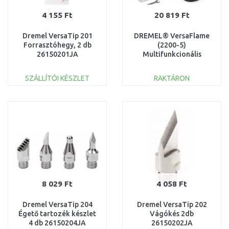
4 155 Ft
20 819 Ft
Dremel VersaTip 201
DREMEL® VersaFlame
Forrasztóhegy, 2 db
(2200-5)
26150201JA
Multifunkcionális
gázforrasztó
F0132200JD
SZÁLLÍTÓI KÉSZLET
RAKTÁRON
KOSÁRBA
KOSÁRBA
Összehasonlítás
Összehasonlítás
8 029 Ft
4 058 Ft
Dremel VersaTip 204
Dremel VersaTip 202
Égető tartozék készlet
Vágókés 2db
4 db 26150204JA
26150202JA