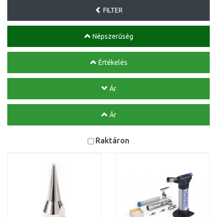
FILTER
Népszerűség
Értékelés
Ár
Ár
Raktáron