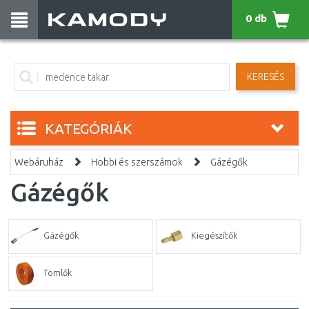
0 db
KERESÉS
KATEGÓRIÁK
Webáruház
Hobbi és szerszámok
Gázégők
Gázégők
Gázégők
Kiegészítők
Tömlők