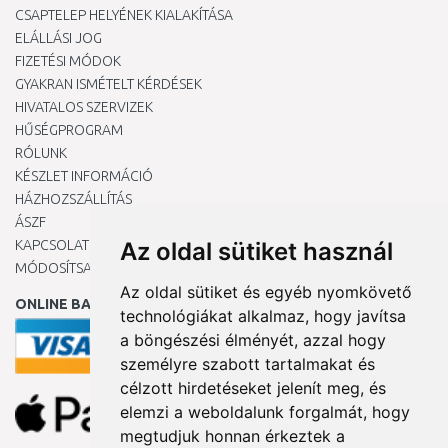
CSAPTELEP HELYÉNEK KIALAKÍTÁSA
ELÁLLÁSI JOG
FIZETÉSI MÓDOK
GYAKRAN ISMÉTELT KÉRDÉSEK
HIVATALOS SZERVIZEK
HŰSÉGPROGRAM
RÓLUNK
KÉSZLET INFORMÁCIÓ
HÁZHOZSZÁLLÍTÁS
ÁSZF
KAPCSOLAT
Az oldal sütiket használ
MÓDOSÍTSA A COOKIE-BEÁLLÍTÁSAIMAT
Az oldal sütiket és egyéb nyomkövető
ONLINE BANKKÁRTYÁVAL
technológiákat alkalmaz, hogy javítsa
a böngészési élményét, azzal hogy
személyre szabott tartalmakat és
célzott hirdetéseket jelenít meg, és
elemzi a weboldalunk forgalmát, hogy
megtudjuk honnan érkeztek a