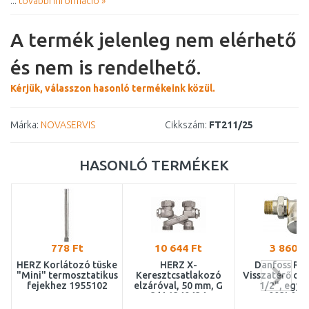
...
további információ »
A termék jelenleg nem elérhető
és nem is rendelhető.
Kérjük, válasszon hasonló termékeink közül.
Márka:
NOVASERVIS
Cikkszám:
FT211/25
HASONLÓ TERMÉKEK
778 Ft
10 644 Ft
3 860 F
HERZ Korlátozó tüske
HERZ X-
Danfoss RL
"Mini" termosztatikus
Keresztcsatlakozó
Visszatérő csa
fejekhez 1955102
elzáróval, 50 mm, G
1/2", egye
3/4 1340434
003L014