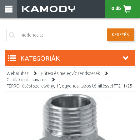
0 db
KERESÉS
KATEGÓRIÁK
Webáruház
Fűtési és melegvíz rendszerek
Csatlakozó csavarok
FERRO fűtési szerelvény, 1", egyenes, lapos tömítéssel FT211/25