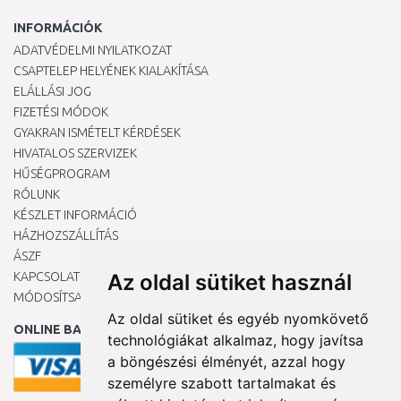
INFORMÁCIÓK
ADATVÉDELMI NYILATKOZAT
CSAPTELEP HELYÉNEK KIALAKÍTÁSA
ELÁLLÁSI JOG
FIZETÉSI MÓDOK
GYAKRAN ISMÉTELT KÉRDÉSEK
HIVATALOS SZERVIZEK
HŰSÉGPROGRAM
RÓLUNK
KÉSZLET INFORMÁCIÓ
HÁZHOZSZÁLLÍTÁS
ÁSZF
KAPCSOLAT
Az oldal sütiket használ
MÓDOSÍTSA A COOKIE-BEÁLLÍTÁSAIMAT
Az oldal sütiket és egyéb nyomkövető
ONLINE BANKKÁRTYÁVAL
technológiákat alkalmaz, hogy javítsa
a böngészési élményét, azzal hogy
személyre szabott tartalmakat és