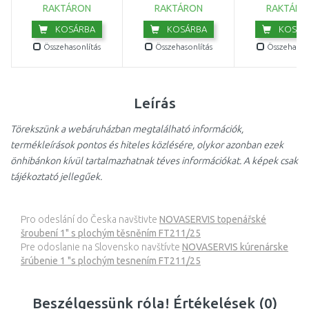
RAKTÁRON
RAKTÁRON
RAKTÁRO
KOSÁRBA
KOSÁRBA
KOSÁR
Összehasonlítás
Összehasonlítás
Összehasonl
Leírás
Törekszünk a webáruházban megtalálható információk,
termékleírások pontos és hiteles közlésére, olykor azonban ezek
önhibánkon kívül tartalmazhatnak téves információkat. A képek csak
tájékoztató jellegűek.
Pro odeslání do Česka navštivte
NOVASERVIS topenářské
šroubení 1" s plochým těsněním FT211/25
Pre odoslanie na Slovensko navštívte
NOVASERVIS kúrenárske
šrúbenie 1 "s plochým tesnením FT211/25
Beszélgessünk róla! Értékelések (0)