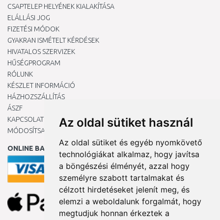
CSAPTELEP HELYÉNEK KIALAKÍTÁSA
ELÁLLÁSI JOG
FIZETÉSI MÓDOK
GYAKRAN ISMÉTELT KÉRDÉSEK
HIVATALOS SZERVIZEK
HŰSÉGPROGRAM
RÓLUNK
KÉSZLET INFORMÁCIÓ
HÁZHOZSZÁLLÍTÁS
ÁSZF
KAPCSOLAT
Az oldal sütiket használ
MÓDOSÍTSA A COOKIE-BEÁLLÍTÁSAIMAT
Az oldal sütiket és egyéb nyomkövető
ONLINE BANKKÁRTYÁVAL
technológiákat alkalmaz, hogy javítsa
a böngészési élményét, azzal hogy
személyre szabott tartalmakat és
célzott hirdetéseket jelenít meg, és
elemzi a weboldalunk forgalmát, hogy
megtudjuk honnan érkeztek a