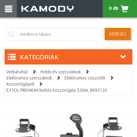
0 db
KERESÉS
KATEGÓRIÁK
Webáruház
Hobbi és szerszámok
Elektromos szerszámok
Elektromos csiszolók
Köszörűgépek
EXTOL PREMIUM kettős köszörűgép 520W, 8892120