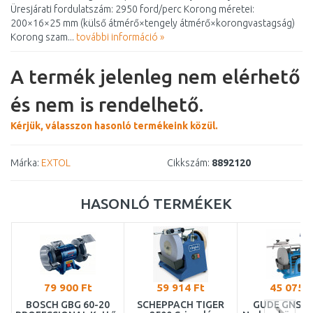
Üresjárati fordulatszám: 2950 ford/perc Korong méretei:
200×16×25 mm (külső átmérő×tengely átmérő×korongvastagság)
Korong szam...
további információ »
A termék jelenleg nem elérhető
és nem is rendelhető.
Kérjük, válasszon hasonló termékeink közül.
Márka:
EXTOL
Cikkszám:
8892120
HASONLÓ TERMÉKEK
79 900 Ft
59 914 Ft
45 075 F
BOSCH GBG 60-20
SCHEPPACH TIGER
GÜDE GNS 20