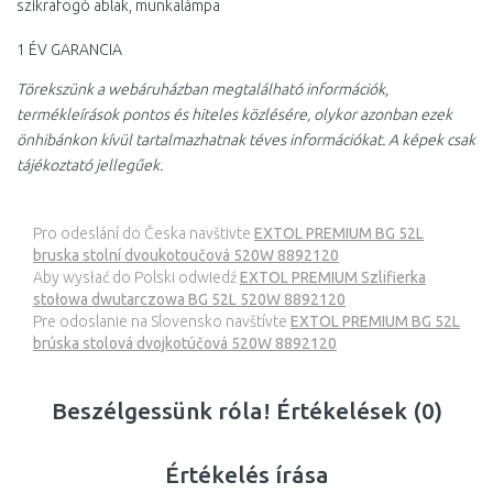
szikrafogó ablak, munkalámpa
1 ÉV GARANCIA
Törekszünk a webáruházban megtalálható információk,
termékleírások pontos és hiteles közlésére, olykor azonban ezek
önhibánkon kívül tartalmazhatnak téves információkat. A képek csak
tájékoztató jellegűek.
Pro odeslání do Česka navštivte
EXTOL PREMIUM BG 52L
bruska stolní dvoukotoučová 520W 8892120
Aby wysłać do Polski odwiedź
EXTOL PREMIUM Szlifierka
stołowa dwutarczowa BG 52L 520W 8892120
Pre odoslanie na Slovensko navštívte
EXTOL PREMIUM BG 52L
brúska stolová dvojkotúčová 520W 8892120
Beszélgessünk róla! Értékelések (0)
Értékelés írása