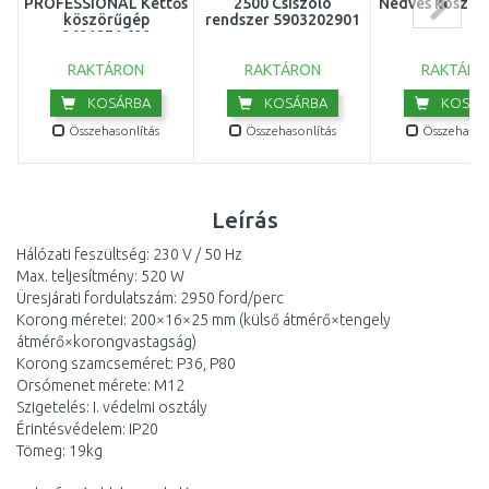
PROFESSIONAL Kettős
2500 Csiszoló
Nedves köször
köszörűgép
rendszer 5903202901
060127A400
RAKTÁRON
RAKTÁRON
RAKTÁRO
KOSÁRBA
KOSÁRBA
KOSÁR
Összehasonlítás
Összehasonlítás
Összehasonl
Leírás
Hálózati feszültség: 230 V / 50 Hz
Max. teljesítmény: 520 W
Üresjárati fordulatszám: 2950 ford/perc
Korong méretei: 200×16×25 mm (külső átmérő×tengely
átmérő×korongvastagság)
Korong szamcseméret: P36, P80
Orsómenet mérete: M12
Szigetelés: I. védelmi osztály
Érintésvédelem: IP20
Tömeg: 19kg