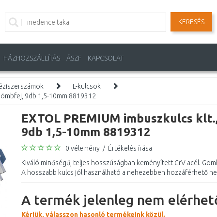
KERESÉS
HÁZHOZSZÁLLÍTÁS
ÁSZF
KAPCSOLAT
éziszerszámok
L-kulcsok
 gömbfej, 9db 1,5-10mm 8819312
EXTOL PREMIUM imbuszkulcs klt., 
9db 1,5-10mm 8819312
0 vélemény
/
Értékelés írása
Kiváló minőségű, teljes hosszúságban keményített CrV acél. Gö
A hosszabb kulcs jól használható a nehezebben hozzáférhető hel
A termék jelenleg nem elérhető
Kérjük, válasszon hasonló termékeink közül.