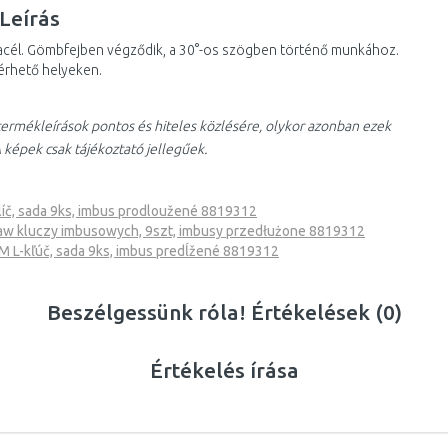
Leírás
 acél. Gömbfejben végződik, a 30°-os szögben történő munkához.
érhető helyeken.
ermékleírások pontos és hiteles közlésére, olykor azonban ezek
 képek csak tájékoztató jellegűek.
č, sada 9ks, imbus prodloužené 8819312
 kluczy imbusowych, 9szt, imbusy przedłużone 8819312
L-kľúč, sada 9ks, imbus predĺžené 8819312
Beszélgessünk róla! Értékelések (0)
Értékelés írása