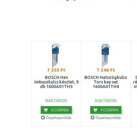
7 253 Ft
7 248 Ft
BOSCH Hex
BOSCH Hatszögkulcs
imbuszkulcs készlet, 9
Torx key set
ré
db 1600A01TH5
1600A01TH4
m
RAKTÁRON
RAKTÁRON
KOSÁRBA
KOSÁRBA
Összehasonlítás
Összehasonlítás