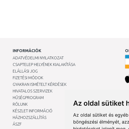
INFORMÁCIÓK
O
ADATVÉDELMI NYILATKOZAT
CSAPTELEP HELYÉNEK KIALAKÍTÁSA
ELÁLLÁSI JOG
FIZETÉSI MÓDOK
GYAKRAN ISMÉTELT KÉRDÉSEK
HIVATALOS SZERVIZEK
Ár
HŰSÉGPROGRAM
Az oldal sütiket 
RÓLUNK
KÉSZLET INFORMÁCIÓ
Az oldal sütiket és egyé
HÁZHOZSZÁLLÍTÁS
böngészési élményét, azz
ÁSZF
hirdetéseket jelenít meg