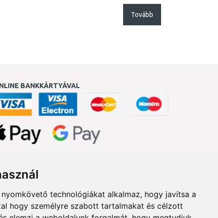
Tovább
NLINE BANKKÁRTYÁVAL
ukereső.hu
használ
b nyomkövető technológiákat alkalmaz, hogy javítsa a
al hogy személyre szabott tartalmakat és célzott
, és elemzi a weboldalunk forgalmát, hogy megtudjuk