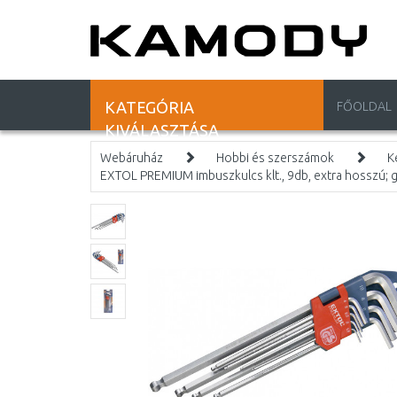
KATEGÓRIA
FŐOLDAL
KIVÁLASZTÁSA
Webáruház
Hobbi és szerszámok
K
EXTOL PREMIUM imbuszkulcs klt., 9db, extra hosszú;