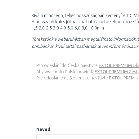
Kiváló minőségű, teljes hosszúságban keményített CrV
A hosszabb kulcs jól használható a nehezebben hozzáf
1,5-2,0-2,5-3,0-4,0-5,0-6,0-8,0-10,0mm
Törekszünk a webáruházban megtalálható információk, t
önhibánkon kívül tartalmazhatnak téves információkat. A
Pro odeslání do Česka navštivte
EXTOL PREMIUM L-klí
Aby wysłać do Polski odwiedź
EXTOL PREMIUM Zestaw
Pre odoslanie na Slovensko navštívte
EXTOL PREMIUM 
Neved: