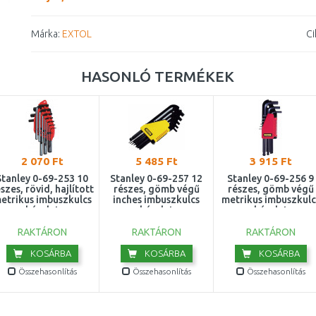
Márka:
EXTOL
Ci
HASONLÓ TERMÉKEK
2 070 Ft
5 485 Ft
3 915 Ft
Stanley 0-69-253 10
Stanley 0-69-257 12
Stanley 0-69-256 9
szes, rövid, hajlított
részes, gömb végű
részes, gömb végű
etrikus imbuszkulcs
inches imbuszkulcs
metrikus imbuszkulc
készlet
készlet
készlet
RAKTÁRON
RAKTÁRON
RAKTÁRON
KOSÁRBA
KOSÁRBA
KOSÁRBA
Összehasonlítás
Összehasonlítás
Összehasonlítás