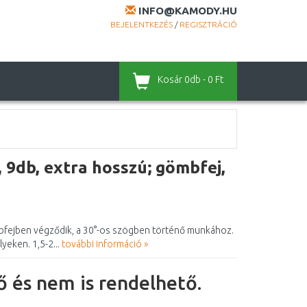
INFO@KAMODY.HU
BEJELENTKEZÉS
/
REGISZTRÁCIÓ
Kosár
0db - 0 Ft
9db, extra hosszú; gömbfej,
mbfejben végződik, a 30°-os szögben történő munkához.
yeken. 1,5-2...
további információ »
 és nem is rendelhető.