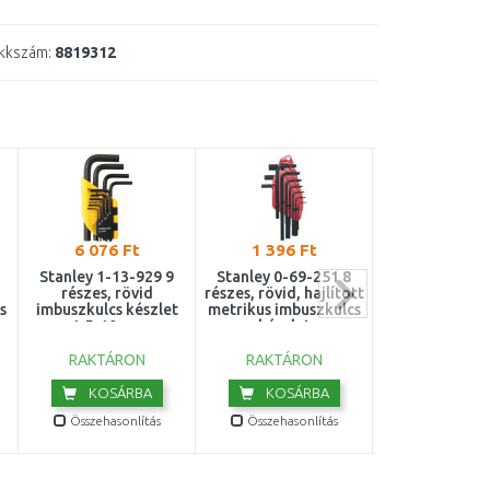
kkszám:
8819312
6 076 Ft
1 396 Ft
6 470 F
Stanley 1-13-929 9
Stanley 0-69-251 8
BOSCH 9 része
részes, rövid
részes, rövid, hajlított
kulcskész
s
imbuszkulcs készlet
metrikus imbuszkulcs
1600A02Z
1,5-10mm
készlet
RAKTÁRON
RAKTÁRON
RAKTÁRO
KOSÁRBA
KOSÁRBA
KOSÁR
Összehasonlítás
Összehasonlítás
Összehasonl