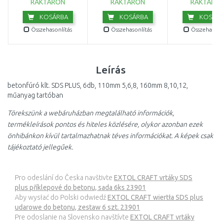
RAKTÁRON
RAKTÁRON
RAKTÁRO
KOSÁRBA
KOSÁRBA
KOSÁR
Összehasonlítás
Összehasonlítás
Összehasonl
Leírás
betonfúró klt. SDS PLUS, 6db, 110mm 5,6,8, 160mm 8,10,12,
műanyag tartóban
Törekszünk a webáruházban megtalálható információk,
termékleírások pontos és hiteles közlésére, olykor azonban ezek
önhibánkon kívül tartalmazhatnak téves információkat. A képek csak
tájékoztató jellegűek.
Pro odeslání do Česka navštivte
EXTOL CRAFT vrtáky SDS
plus příklepové do betonu, sada 6ks 23901
Aby wysłać do Polski odwiedź
EXTOL CRAFT wiertła SDS plus
udarowe do betonu, zestaw 6 szt. 23901
Pre odoslanie na Slovensko navštívte
EXTOL CRAFT vrtáky