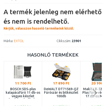
A termék jelenleg nem elérhető
és nem is rendelhető.
Kérjük, válasszon hasonló termékeink közül.
Márka:
EXTOL
Cikkszám:
23901
HASONLÓ TERMÉKEK
11 700 Ft
17 890 Ft
20 990 F
BOSCH SDS-plus
DeWALT DT71569-QZ
Makita B-5387
kalapácsfúró 11 db-os
Fúrószár és bitkészlet
Plus fúró-véső 
vegyes készlet
100db
17 db-os M
alumínium kofferben
2608578765