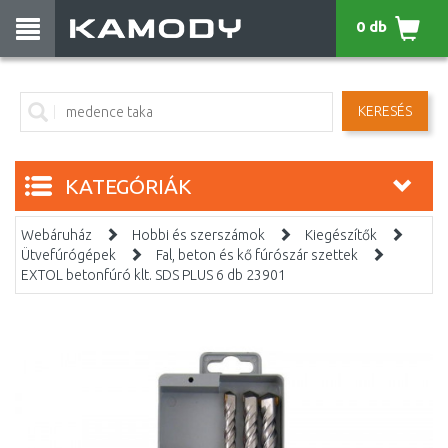
0 db
KERESÉS
KATEGÓRIÁK
Webáruház
Hobbi és szerszámok
Kiegészítők
Ütvefúrógépek
Fal, beton és kő fúrószár szettek
EXTOL betonfúró klt. SDS PLUS 6 db 23901