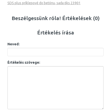
SDS plus príklepové do betónu, sada 6ks 23901
Beszélgessünk róla! Értékelések (0)
Értékelés írása
Neved:
Értékelés szövege: