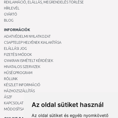
REKLAMÁCIÓ, ELÁLLÁS, MEGRENDELÉS TÖRLÉSE
HÍRLEVÉL
GYÁRTÓ
BLOG
INFORMÁCIÓK
ADATVÉDELMI NYILATKOZAT
CSAPTELEP HELYÉNEK KIALAKÍTÁSA
ELÁLLÁSI JOG
FIZETÉSI MÓDOK
GYAKRAN ISMÉTELT KÉRDÉSEK
HIVATALOS SZERVIZEK
HŰSÉGPROGRAM
RÓLUNK
KÉSZLET INFORMÁCIÓ
HÁZHOZSZÁLLÍTÁS
ÁSZF
KAPCSOLAT
Az oldal sütiket használ
MÓDOSÍTSA A COOKIE-BEÁLLÍTÁSAIMAT
Az oldal sütiket és egyéb nyomkövető