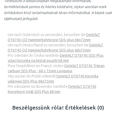
Törekszünk a webáruházban megtalálható információk,
termékleírások pontos és hiteles közlésére, olykor azonban ezek
önhibánkon kívül tartalmazhatnak téves információkat. A képek csak
tájékoztató jellegűek.
Um nach Österreich zu versenden, besuchen Sie
DeWALT
DT6745-QZ Hammerbohrkrone SDS-plus 68x72mm
Um nach Deutschland zu versenden, besuchen Sie
DeWALT
DT6745-QZ Hammerbohrkrone SDS-plus 68x72mm
Pro odeslání do Česka navštivte
DeWALT DT6745 SDS-Plus
vrtací korunka na běžné použití 68 mm
Pour l’expédition en France, visitez
DeWALT DT6745 Trépan
carbure SDS-Plus - 68 x 72mm Longueur
Aby wysłać do Polski odwiedź
DeWALT DT6745 Koronka
udarowa SDS-Plus 68x72mm
Pre odoslanie na Slovensko navštívte
DeWALT DT6745
Korunkový vrták SDS Plus 68 mm
Beszélgessünk róla! Értékelések (0)