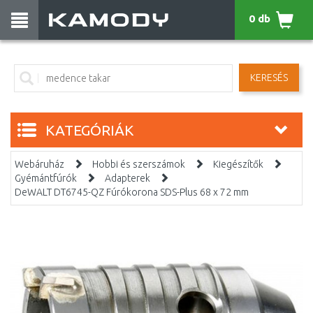
0 db
KERESÉS
KATEGÓRIÁK
Webáruház
Hobbi és szerszámok
Kiegészítők
Gyémántfúrók
Adapterek
DeWALT DT6745-QZ Fúrókorona SDS-Plus 68 x 72 mm