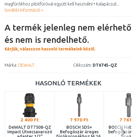
magfúrókhoz pilotfúróval együtt kell használni • Kalapácsüt...
további információ »
A termék jelenleg nem elérhető
és nem is rendelhető.
Kérjük, válasszon hasonló termékeink közül.
Márka:
DEWALT
Cikkszám:
DT6745-QZ
HASONLÓ TERMÉKEK
2 400 Ft
7 970 Ft
7 761 F
DeWALT DT7508-QZ
BOSCH SDS+
BOSCH Hatszö
Impact Ütvecsavarozó
Befogószár üreges
befogószár M
adapter 1/2"
fúrókoronákhoz M 16,
üreges