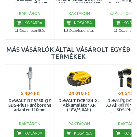
négyszögről 1/4"
105 mm, 2608550057
fúrókoronákh
hatlapúra
26085500
RAKTÁRON
RAKTÁRON
SZÁLLÍTÓI KÉ
KOSÁRBA
KOSÁRBA
KOSÁR
Összehasonlítás
Összehasonlítás
Összehasonl
MÁS VÁSÁRLÓK ÁLTAL VÁSÁROLT EGYÉB
TERMÉKEK
5 404 Ft
24 010 Ft
61 510 F
DeWALT DT6750-QZ
DeWALT DCB184-XJ
DeWALT DCH1
SDS-Plus Fúrókorona
Akkumulátor XR
XJ Akkus fúrók
adapter 110mm
(18V/5,0Ah)
SDS-Plus 
(2,6J/18V/ak
töltő nélkül)
RAKTÁRON
RAKTÁRON
RAKTÁRO
KOSÁRBA
KOSÁRBA
KOSÁR