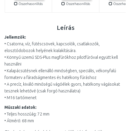
Összehasonlítás
Összehasonlítás
Összehasonl
Leírás
Jellemzők:
• Csatorna, víz, fütéscsövek, kapcsolók, csatlakozók,
elosztódobozok helyének kialakítására.
• Könnyű üzemű SDS-Plus magfúrókhoz pilotfúróval együtt kell
használni
• Kalapácsütésnek ellenálló minőségben, speciális, vékonyfalú
formaterv a fáradságmentes és hatékony fúráshoz
• A precíz, kiváló minőségű vágóélek gyors, hatékony vágásokat
tesznek lehetővé (csak forgó használatra)
• M16 tartómenet
Műszaki adatok:
• Teljes hosszúág: 72 mm
• Átmérő: 68 mm