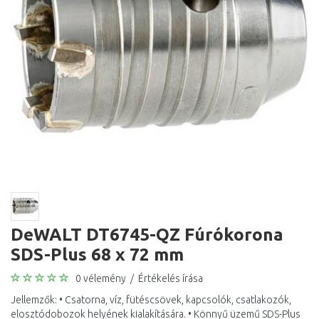
DeWALT DT6745-QZ Fúrókorona
SDS-Plus 68 x 72 mm
0 vélemény
/
Értékelés írása
Jellemzők: • Csatorna, víz, fütéscsövek, kapcsolók, csatlakozók,
elosztódobozok helyének kialakítására. • Könnyű üzemű SDS-Plus