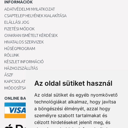
INFORMÁCIÓK
ADATVÉDELMI NYILATKOZAT
CSAPTELEP HELYÉNEK KIALAKÍTÁSA
ELÁLLÁSI JOG
FIZETÉSI MÓDOK
GYAKRAN ISMÉTELT KÉRDÉSEK
HIVATALOS SZERVIZEK
HŰSÉGPROGRAM
RÓLUNK
KÉSZLET INFORMÁCIÓ
HÁZHOZSZÁLLÍTÁS
ÁSZF
KAPCSOLAT
Az oldal sütiket használ
MÓDOSÍTSA A COOKIE-BEÁLLÍTÁSAIMAT
Az oldal sütiket és egyéb nyomkövető
ONLINE BANKKÁRTYÁVAL
technológiákat alkalmaz, hogy javítsa
a böngészési élményét, azzal hogy
személyre szabott tartalmakat és
célzott hirdetéseket jelenít meg, és