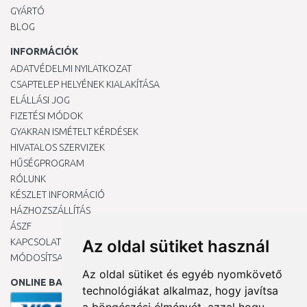
GYÁRTÓ
BLOG
INFORMÁCIÓK
ADATVÉDELMI NYILATKOZAT
CSAPTELEP HELYÉNEK KIALAKÍTÁSA
ELÁLLÁSI JOG
FIZETÉSI MÓDOK
GYAKRAN ISMÉTELT KÉRDÉSEK
HIVATALOS SZERVIZEK
HŰSÉGPROGRAM
RÓLUNK
KÉSZLET INFORMÁCIÓ
HÁZHOZSZÁLLÍTÁS
ÁSZF
KAPCSOLAT
Az oldal sütiket használ
MÓDOSÍTSA A COOKIE-BEÁLLÍTÁSAIMAT
Az oldal sütiket és egyéb nyomkövető
ONLINE BANKKÁRTYÁVAL
technológiákat alkalmaz, hogy javítsa