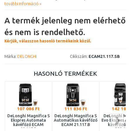
további információ »
A termék jelenleg nem elérhető
és nem is rendelhető.
Kérjük, válasszon hasonló termékeink közül.
Márka:
DELONGHI
Cikkszám:
ECAM21.117.SB
HASONLÓ TERMÉKEK
107 086 Ft
111 836 Ft
142 189 
DeLonghi Magnifica S
DeLonghi Magnifica S
DeLonghi Mag
Ekspres Automata
Automatikus kávéfőző
Evo Ekspres A
kávéfőző ECAM
ECAM 21.117.B
kávéfőző 
22.115.B
290.61.B