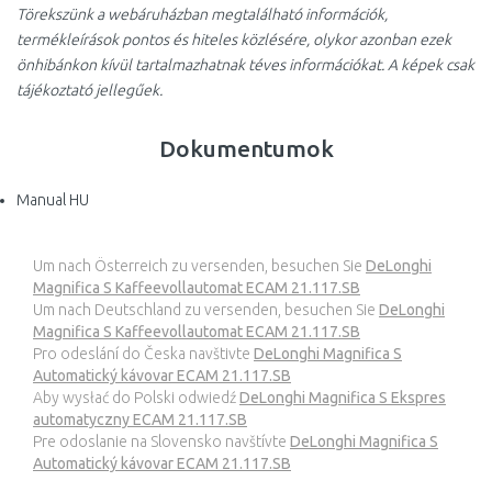
Törekszünk a webáruházban megtalálható információk,
termékleírások pontos és hiteles közlésére, olykor azonban ezek
önhibánkon kívül tartalmazhatnak téves információkat. A képek csak
tájékoztató jellegűek.
Dokumentumok
Manual HU
Um nach Österreich zu versenden, besuchen Sie
DeLonghi
Magnifica S Kaffeevollautomat ECAM 21.117.SB
Um nach Deutschland zu versenden, besuchen Sie
DeLonghi
Magnifica S Kaffeevollautomat ECAM 21.117.SB
Pro odeslání do Česka navštivte
DeLonghi Magnifica S
Automatický kávovar ECAM 21.117.SB
Aby wysłać do Polski odwiedź
DeLonghi Magnifica S Ekspres
automatyczny ECAM 21.117.SB
Pre odoslanie na Slovensko navštívte
DeLonghi Magnifica S
Automatický kávovar ECAM 21.117.SB