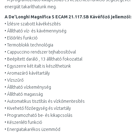
energiát takaríthatunk meg.
A De'Longhi Magnifica S ECAM 21.117.SB Kávéfőző jellemzői:
• Ízlésre szabott kávékészítés
• Állítható víz- és kávémennyiség
• Előőrlés funkció
• Termoblokk technológia
• Cappuccino rendszer tejhabosítóval
• Beépített daráló , 13 állítható fokozattal
• Egyszerre két italt is készíthetünk
• Aromazáró kávétartály
• Vízszűrő
• Állítható vízkeménység
• Állítható magasság
• Automatikus tisztítás és vízkőmentesítés
• Kivehető főzőegység és víztartály
• Programozható be- és kikapcsolás
• Készenléti funkció
• Energiatakarékos üzemmód