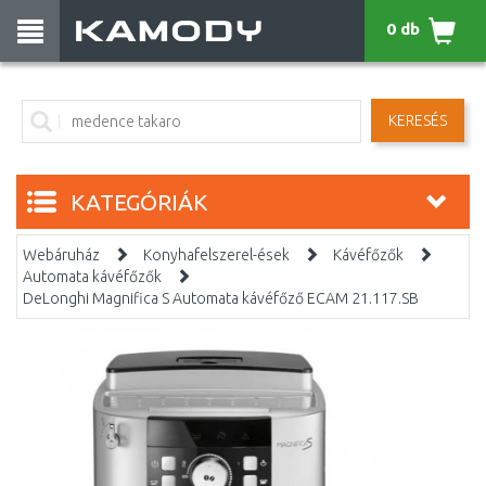
0 db
KERESÉS
KATEGÓRIÁK
Webáruház
Konyhafelszerel-ések
Kávéfőzők
Automata kávéfőzők
DeLonghi Magnifica S Automata kávéfőző ECAM 21.117.SB