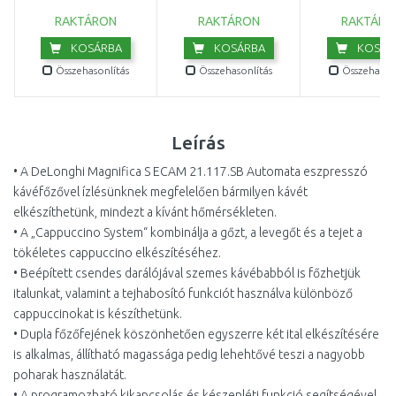
RAKTÁRON
RAKTÁRON
RAKTÁRO
KOSÁRBA
KOSÁRBA
KOSÁR
Összehasonlítás
Összehasonlítás
Összehasonl
Leírás
• A DeLonghi Magnifica S ECAM 21.117.SB Automata eszpresszó
kávéfőzővel ízlésünknek megfelelően bármilyen kávét
elkészíthetünk, mindezt a kívánt hőmérsékleten.
• A „Cappuccino System“ kombinálja a gőzt, a levegőt és a tejet a
tökéletes cappuccino elkészítéséhez.
• Beépített csendes darálójával szemes kávébabból is főzhetjük
italunkat, valamint a tejhabosító funkciót használva különböző
cappuccinokat is készíthetünk.
• Dupla főzőfejének köszönhetően egyszerre két ital elkészítésére
is alkalmas, állítható magassága pedig lehehtővé teszi a nagyobb
poharak használatát.
• A programozható kikapcsolás és készenléti funkció segítségével