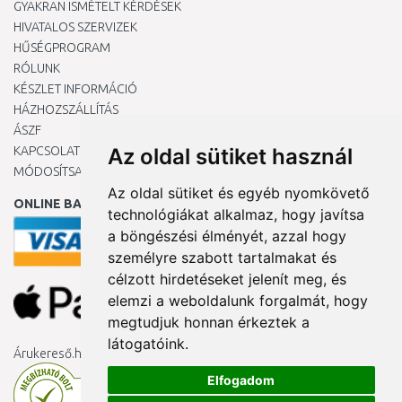
GYAKRAN ISMÉTELT KÉRDÉSEK
HIVATALOS SZERVIZEK
HŰSÉGPROGRAM
RÓLUNK
KÉSZLET INFORMÁCIÓ
HÁZHOZSZÁLLÍTÁS
ÁSZF
KAPCSOLAT
Az oldal sütiket használ
MÓDOSÍTSA A COOKIE-BEÁLLÍTÁSAIMAT
Az oldal sütiket és egyéb nyomkövető
ONLINE BANKKÁRTYÁVAL
technológiákat alkalmaz, hogy javítsa
a böngészési élményét, azzal hogy
személyre szabott tartalmakat és
célzott hirdetéseket jelenít meg, és
elemzi a weboldalunk forgalmát, hogy
megtudjuk honnan érkeztek a
látogatóink.
Árukereső.hu
Elfogadom