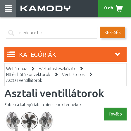
0 db
KERESÉS
KATEGÓRIÁK
Webáruház
Háztartási eszközök
Hő és hűtő konvektorok
Ventilátorok
Asztali ventillátorok
Asztali ventillátorok
Ebben a kategóriában nincsenek termékek.
Tovább