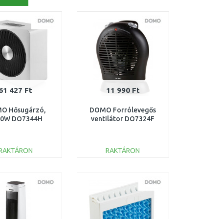
61 427 Ft
11 990 Ft
O Hősugárzó,
DOMO Forrólevegős
00W DO7344H
ventilátor DO7324F
RAKTÁRON
RAKTÁRON
KOSÁRBA
KOSÁRBA
Összehasonlítás
Összehasonlítás