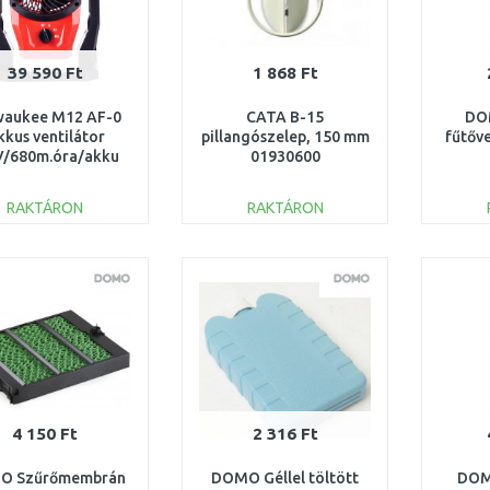
39 590 Ft
1 868 Ft
waukee M12 AF-0
CATA B-15
DO
kkus ventilátor
pillangószelep, 150 mm
fűtőv
V/680m.óra/akku
01930600
kül) 4933478228
RAKTÁRON
RAKTÁRON
KOSÁRBA
KOSÁRBA
Összehasonlítás
Összehasonlítás
4 150 Ft
2 316 Ft
O Szűrőmembrán
DOMO Géllel töltött
DOM