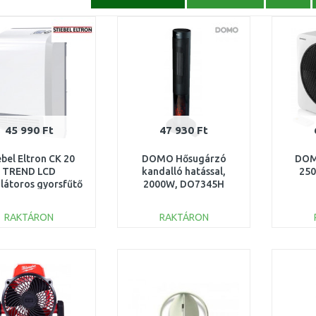
45 990 Ft
47 930 Ft
ebel Eltron CK 20
DOMO Hősugárzó
DOM
TREND LCD
kandalló hatással,
25
ilátoros gyorsfűtő
2000W, DO7345H
2kW 236653
RAKTÁRON
RAKTÁRON
KOSÁRBA
KOSÁRBA
Összehasonlítás
Összehasonlítás