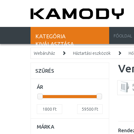
KATEGÓRIA
FŐOLDAL
KIVÁLASZTÁSA
Webáruház
Háztartási eszközök
Hő
Ven
SZŰRÉS
ÁR
1800
Ft
59500
Ft
MÁRKA
Rendez