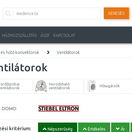
KERESÉS
HÁZHOZSZÁLLÍTÁS
ÁSZF
KAPCSOLAT
 és hűtő konvektorok
Ventilátorok
tilátorok
Fürdőszobai
Horodzható
Hősugárzók
ventilátorok
ventilátorok
ési kritérium:
Népszerűség
Értékelés
Ár