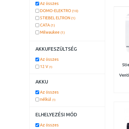
Az összes
DOMO-ELEKTRO
(10)
STIEBEL ELTRON
(1)
CATA
(1)
Milwaukee
(1)
AKKUFESZÜLTSÉG
Az összes
Sti
12 V
(1)
Vent
AKKU
Az összes
nélkül
(1)
ELHELYEZÉSI MÓD
Az összes