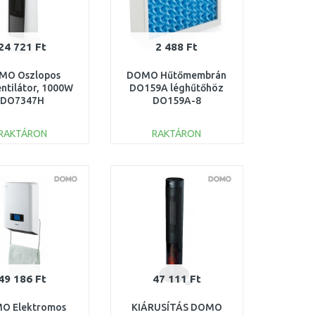
24 721 Ft
2 488 Ft
MO Oszlopos
DOMO Hűtőmembrán
entilátor, 1000W
DO159A léghűtőhöz
DO7347H
DO159A-8
RAKTÁRON
RAKTÁRON
KOSÁRBA
KOSÁRBA
Összehasonlítás
Összehasonlítás
49 186 Ft
47 111 Ft
O Elektromos
KIÁRUSÍTÁS DOMO