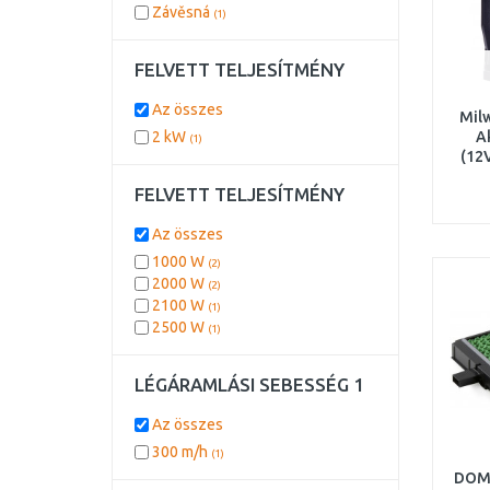
Závěsná
(1)
FELVETT TELJESÍTMÉNY
Az összes
Mil
2 kW
A
(1)
(12
nél
FELVETT TELJESÍTMÉNY
Az összes
1000 W
(2)
2000 W
(2)
2100 W
(1)
2500 W
(1)
LÉGÁRAMLÁSI SEBESSÉG 1
Az összes
300 m/h
(1)
DOM