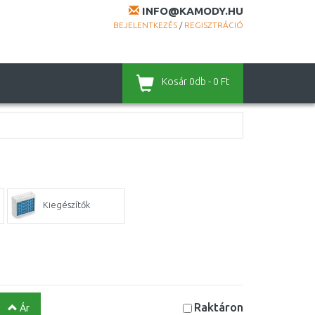
INFO@KAMODY.HU
BEJELENTKEZÉS
/
REGISZTRÁCIÓ
Kosár
0db - 0 Ft
Kiegészítők
Raktáron
Ár