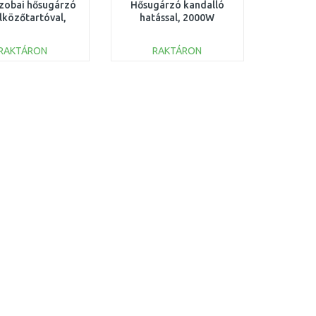
zobai hősugárzó
Hősugárzó kandalló
lközőtartóval,
hatással, 2000W
00W DO7353H
DO7345H SÉRÜLT
CSOMAGOLÁS
RAKTÁRON
RAKTÁRON
KOSÁRBA
KOSÁRBA
Összehasonlítás
Összehasonlítás