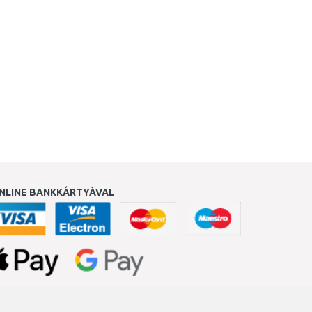
NLINE BANKKÁRTYÁVAL
ukereső.hu