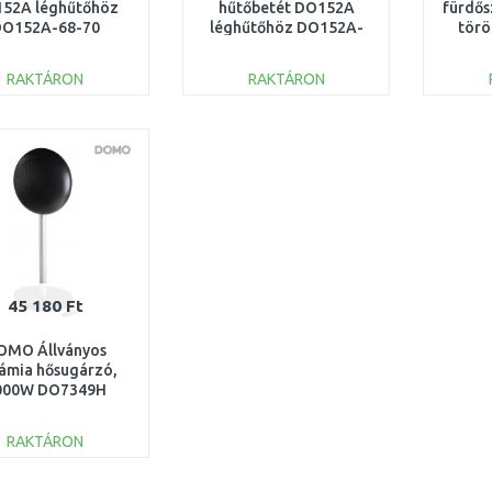
52A léghűtőhöz
hűtőbetét DO152A
fürdős
O152A-68-70
léghűtőhöz DO152A-
törö
101-104
21
RAKTÁRON
RAKTÁRON
KOSÁRBA
KOSÁRBA
Összehasonlítás
Összehasonlítás
45 180 Ft
OMO Állványos
ámia hősugárzó,
000W DO7349H
RAKTÁRON
KOSÁRBA