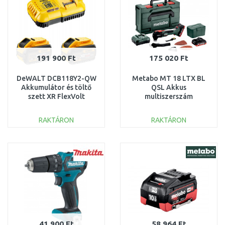
191 900 Ft
175 020 Ft
DeWALT DCB118Y2-QW
Metabo MT 18 LTX BL
Akkumulátor és töltő
QSL Akkus
szett XR FlexVolt
multiszerszám
(54V/2x12,0Ah)
(18V/2x4,0Ah) MetaBOX
145 L 613088800
RAKTÁRON
RAKTÁRON
KOSÁRBA
KOSÁRBA
Összehasonlítás
Összehasonlítás
41 900 Ft
58 964 Ft