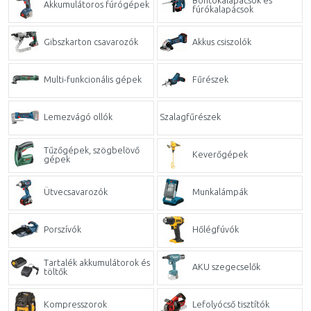
Bontókalapácsok és
Akkumulátoros fúrógépek
fúrókalapácsok
Gibszkarton csavarozók
Akkus csiszolók
Multi-funkcionális gépek
Fűrészek
Lemezvágó ollók
Szalagfűrészek
Tűzőgépek, szögbelövő
Keverőgépek
gépek
Ütvecsavarozók
Munkalámpák
Porszívók
Hőlégfúvók
Tartalék akkumulátorok és
AKU szegecselők
töltők
Kompresszorok
Lefolyócső tisztítók