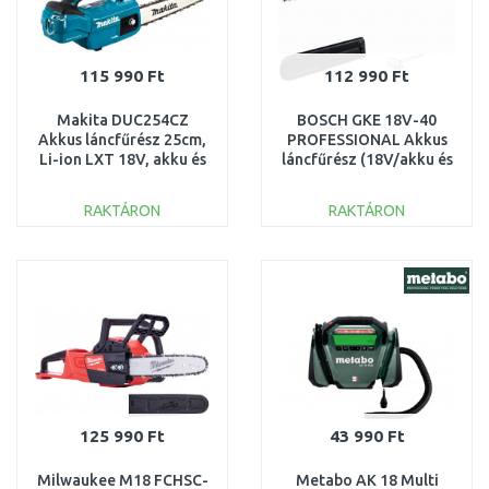
115 990 Ft
112 990 Ft
Makita DUC254CZ
BOSCH GKE 18V-40
Akkus láncfűrész 25cm,
PROFESSIONAL Akkus
Li-ion LXT 18V, akku és
láncfűrész (18V/akku és
töltő nélkül
töltő nélkül)
06008D3000
RAKTÁRON
RAKTÁRON
KOSÁRBA
KOSÁRBA
Összehasonlítás
Összehasonlítás
125 990 Ft
43 990 Ft
Milwaukee M18 FCHSC-
Metabo AK 18 Multi