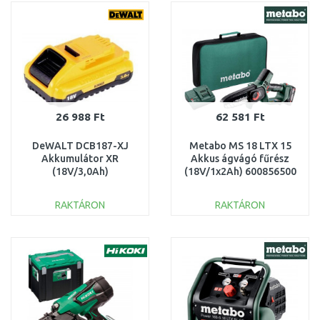
Összehasonlítás
Összehasonlítás
26 988 Ft
62 581 Ft
DeWALT DCB187-XJ
Metabo MS 18 LTX 15
Akkumulátor XR
Akkus ágvágó fűrész
(18V/3,0Ah)
(18V/1x2Ah) 600856500
RAKTÁRON
RAKTÁRON
KOSÁRBA
KOSÁRBA
Összehasonlítás
Összehasonlítás