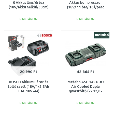
0 Akkus láncfűrész
Akkus kompresszor
(18V/akku nélkül/30cm)
(18V/ 11 bar/ 16 l/perc
4933471441
)akku nélkül, 600794850
RAKTÁRON
RAKTÁRON
KOSÁRBA
KOSÁRBA
Összehasonlítás
Összehasonlítás
20 990 Ft
42 864 Ft
BOSCH Akkumulátor és
Metabo ASC 145 DUO
töltő szett (18V/1x2,5Ah
Air Cooled Dupla
+ AL 18V-44)
gyorstöltő (2x 12,0 -
1600A031T4
36,0V) 627495000
RAKTÁRON
RAKTÁRON
KOSÁRBA
KOSÁRBA