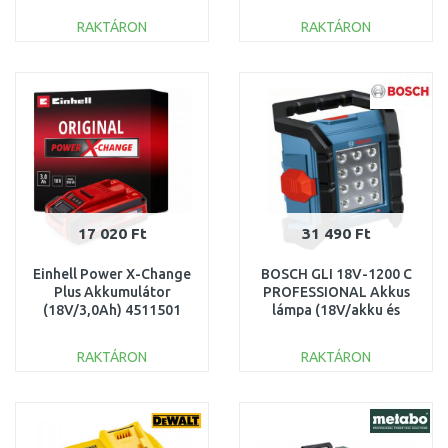
4933464229
RAKTÁRON
RAKTÁRON
KOSÁRBA
KOSÁRBA
Összehasonlítás
Összehasonlítás
17 020 Ft
31 490 Ft
Einhell Power X-Change
BOSCH GLI 18V-1200 C
Plus Akkumulátor
PROFESSIONAL Akkus
(18V/3,0Ah) 4511501
lámpa (18V/akku és
töltő nélkül)
0601446700
RAKTÁRON
RAKTÁRON
KOSÁRBA
KOSÁRBA
Összehasonlítás
Összehasonlítás