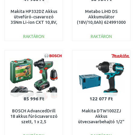
Makita HP332DZ Akkus
Metabo LiHD DS
ütvefúró-csavarozó
Akkumulátor
35Nm Li-ion CXT 10,8V,
(18V/10,0Ah) 624991000
akku és töltő nélkül
RAKTÁRON
RAKTÁRON
KOSÁRBA
KOSÁRBA
Összehasonlítás
Összehasonlítás
85 996 Ft
122 077 Ft
BOSCH AdvancedDrill
Makita DTW1002ZJ
18 akkus fúrócsavarozó
Akkus
szett, 1 x 2,5
ütvecsavarbehajtó 1/2"
Ah 06039B5007
Li-ion LXT 18V, akku és
töltő nélkül, Makpac