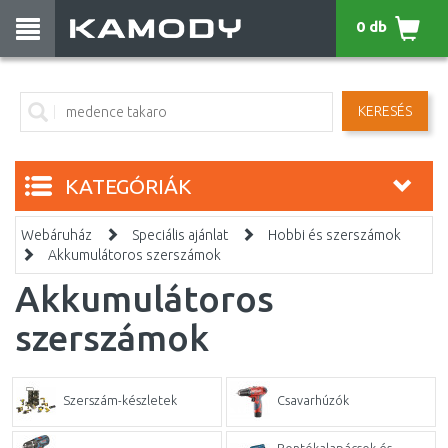
0 db
KERESÉS
KATEGÓRIÁK
Webáruház
Speciális ajánlat
Hobbi és szerszámok
Akkumulátoros szerszámok
Akkumulátoros
szerszámok
Szerszám-készletek
Csavarhúzók