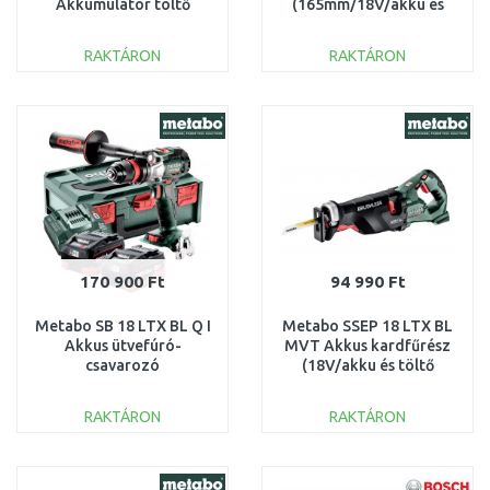
Akkumulátor töltő
(165mm/18V/akku és
(18V/3A) 4512069
töltő nélkül) HitBox
RAKTÁRON
RAKTÁRON
KOSÁRBA
KOSÁRBA
Összehasonlítás
Összehasonlítás
170 900 Ft
94 990 Ft
Metabo SB 18 LTX BL Q I
Metabo SSEP 18 LTX BL
Akkus ütvefúró-
MVT Akkus kardfűrész
csavarozó
(18V/akku és töltő
(130Nm/18V/2x5,5Ah)
nélkül) 602258850
MetaBOX 602361660
RAKTÁRON
RAKTÁRON
KOSÁRBA
KOSÁRBA
Összehasonlítás
Összehasonlítás