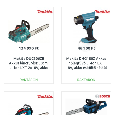
KOSÁRBA
KOSÁRBA
Összehasonlítás
Összehasonlítás
134 990 Ft
46 900 Ft
Makita DUC306ZB
Makita DHG180Z Akkus
Akkus láncfűrész 30cm,
hőlégfúvó Li-ion LXT
Li-ion LXT 2x18V, akku
18V, akku és töltő nélkül
és töltő nélkül
RAKTÁRON
RAKTÁRON
KOSÁRBA
KOSÁRBA
Összehasonlítás
Összehasonlítás