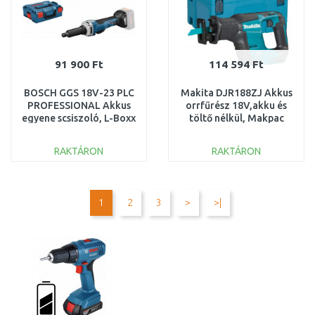
91 900 Ft
114 594 Ft
BOSCH GGS 18V-23 PLC
Makita DJR188ZJ Akkus
PROFESSIONAL Akkus
orrfűrész 18V,akku és
egyene scsiszoló, L-Boxx
töltő nélkül, Makpac
0601229200
RAKTÁRON
RAKTÁRON
KOSÁRBA
KOSÁRBA
Összehasonlítás
Összehasonlítás
1
2
3
>
>|