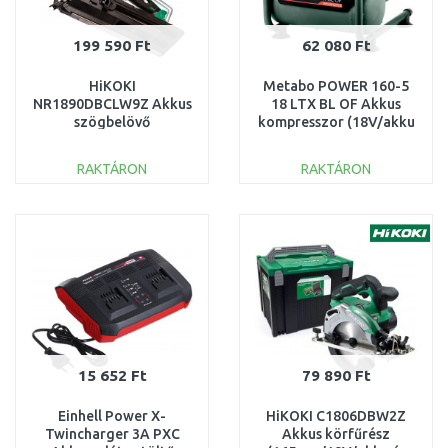
199 590 Ft
62 080 Ft
HiKOKI
Metabo POWER 160-5
NR1890DBCLW9Z Akkus
18 LTX BL OF Akkus
szögbelövő
kompresszor (18V/akku
(90mm/18V/akku és
és töltő nélkül)
töltő nélkül) HitBox
601521850
RAKTÁRON
RAKTÁRON
KOSÁRBA
KOSÁRBA
Összehasonlítás
Összehasonlítás
15 652 Ft
79 890 Ft
Einhell Power X-
HiKOKI C1806DBW2Z
Twincharger 3A PXC
Akkus körfűrész