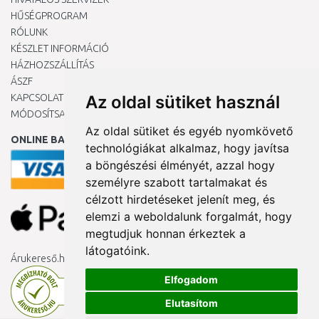
HŰSÉGPROGRAM
RÓLUNK
KÉSZLET INFORMÁCIÓ
HÁZHOZSZÁLLÍTÁS
ÁSZF
KAPCSOLAT
Az oldal sütiket használ
MÓDOSÍTSA A COOKIE-BEÁLLÍTÁSAIMAT
Az oldal sütiket és egyéb nyomkövető
ONLINE BANKKÁRTYÁVAL
technológiákat alkalmaz, hogy javítsa
a böngészési élményét, azzal hogy
személyre szabott tartalmakat és
célzott hirdetéseket jelenít meg, és
elemzi a weboldalunk forgalmát, hogy
megtudjuk honnan érkeztek a
látogatóink.
Árukereső.hu
Elfogadom
Elutasítom