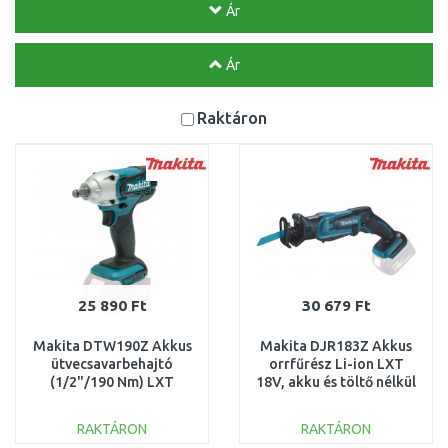
Ár
Ár
Raktáron
25 890 Ft
30 679 Ft
Makita DTW190Z Akkus
Makita DJR183Z Akkus
ütvecsavarbehajtó
orrfűrész Li-ion LXT
(1/2"/190 Nm) LXT
18V, akku és töltő nélkül
(18V) Akku és töltő
nélkül
RAKTÁRON
RAKTÁRON