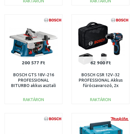
RAKTÁRON
RAKTÁRON
KOSÁRBA
KOSÁRBA
Összehasonlítás
Összehasonlítás
200 577 Ft
62 900 Ft
BOSCH GTS 18V-216
BOSCH GSR 12V-32
PROFESSIONAL
PROFESSIONAL Akkus
BITURBO akkus asztali
fúrócsavarozó, 2x
fűrész 0601B44000
2.0Ah, Szerszámos táska
06019N7003
RAKTÁRON
RAKTÁRON
KOSÁRBA
KOSÁRBA
Összehasonlítás
Összehasonlítás