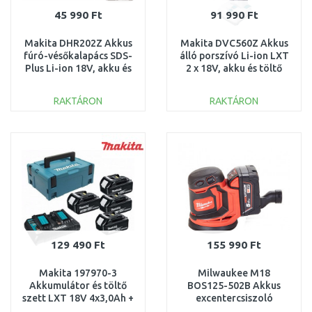
45 990 Ft
91 990 Ft
Makita DHR202Z Akkus
Makita DVC560Z Akkus
fúró-vésőkalapács SDS-
álló porszívó Li-ion LXT
Plus Li-ion 18V, akku és
2 x 18V, akku és töltő
nélkül
nélkül
RAKTÁRON
RAKTÁRON
KOSÁRBA
KOSÁRBA
Összehasonlítás
Összehasonlítás
129 490 Ft
155 990 Ft
Makita 197970-3
Milwaukee M18
Akkumulátor és töltő
BOS125-502B Akkus
szett LXT 18V 4x3,0Ah +
excentercsiszoló
DC18RD + Makpac
(18V/2x5,0Ah/125mm)