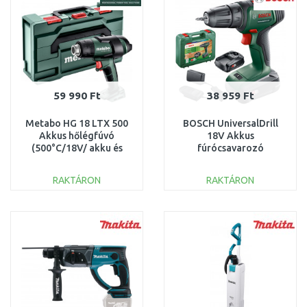
59 990 Ft
38 959 Ft
Metabo HG 18 LTX 500
BOSCH UniversalDrill
Akkus hőlégfúvó
18V Akkus
(500°C/18V/ akku és
fúrócsavarozó
töltő nélkül) MetaBOX
(18V/2x1,5Ah)
610502840
06039D4002
RAKTÁRON
RAKTÁRON
KOSÁRBA
KOSÁRBA
Összehasonlítás
Összehasonlítás