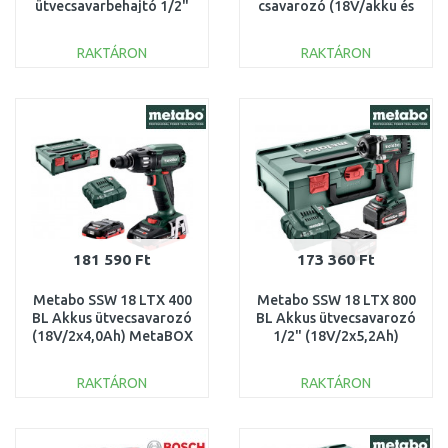
ütvecsavarbehajtó 1/2"
csavarozó (18V/akku és
Li-ion LXT 18V, akku és
töltő nélkül) L-BOXX
töltő nélkül, Makpac
06019J2106
RAKTÁRON
RAKTÁRON
KOSÁRBA
KOSÁRBA
Összehasonlítás
Összehasonlítás
181 590 Ft
173 360 Ft
Metabo SSW 18 LTX 400
Metabo SSW 18 LTX 800
BL Akkus ütvecsavarozó
BL Akkus ütvecsavarozó
(18V/2x4,0Ah) MetaBOX
1/2" (18V/2x5,2Ah)
602205800
MetaBOX 602403650
RAKTÁRON
RAKTÁRON
KOSÁRBA
KOSÁRBA
Összehasonlítás
Összehasonlítás