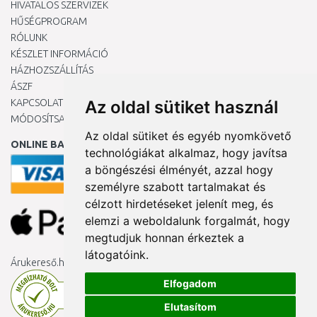
HIVATALOS SZERVIZEK
HŰSÉGPROGRAM
RÓLUNK
KÉSZLET INFORMÁCIÓ
HÁZHOZSZÁLLÍTÁS
ÁSZF
KAPCSOLAT
Az oldal sütiket használ
MÓDOSÍTSA A COOKIE-BEÁLLÍTÁSAIMAT
Az oldal sütiket és egyéb nyomkövető
ONLINE BANKKÁRTYÁVAL
technológiákat alkalmaz, hogy javítsa
a böngészési élményét, azzal hogy
személyre szabott tartalmakat és
célzott hirdetéseket jelenít meg, és
elemzi a weboldalunk forgalmát, hogy
megtudjuk honnan érkeztek a
látogatóink.
Árukereső.hu
Elfogadom
Elutasítom