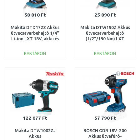
58 810 Ft
25 890 Ft
Makita DTD172Z Akkus
Makita DTW190Z Akkus
ütvecsavarbehajtó 1/4"
ütvecsavarbehajtó
Li-ion LXT 18V, akku és
(1/2"/190 Nm) LXT
töltő nélkül
(18V) Akku és töltő
nélkül
RAKTÁRON
RAKTÁRON
KOSÁRBA
KOSÁRBA
Összehasonlítás
Összehasonlítás
122 077 Ft
57 790 Ft
Makita DTW1002ZJ
BOSCH GDR 18V-200
Akkus
Akkus ütvefúró-