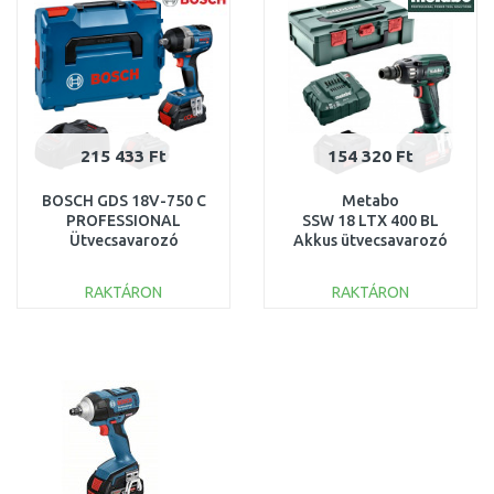
215 433 Ft
154 320 Ft
BOSCH GDS 18V-750 C
Metabo
PROFESSIONAL
SSW 18 LTX 400 BL
Ütvecsavarozó
Akkus ütvecsavarozó
06019L9002
(18V/2x4,0Ah) Metabox
602205500
RAKTÁRON
RAKTÁRON
KOSÁRBA
KOSÁRBA
Összehasonlítás
Összehasonlítás