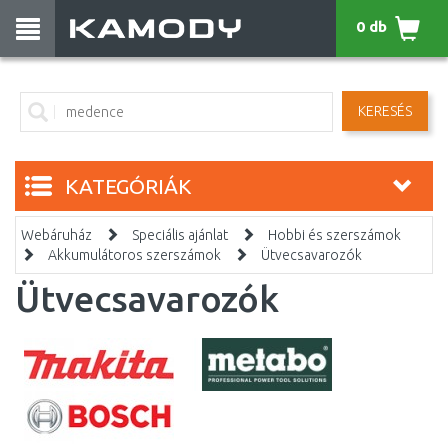
0 db
KERESÉS
KATEGÓRIÁK
Webáruház
Speciális ajánlat
Hobbi és szerszámok
Akkumulátoros szerszámok
Ütvecsavarozók
Ütvecsavarozók