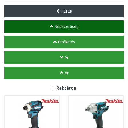
FILTER
Népszerűség
Értékelés
Ár
Ár
Raktáron