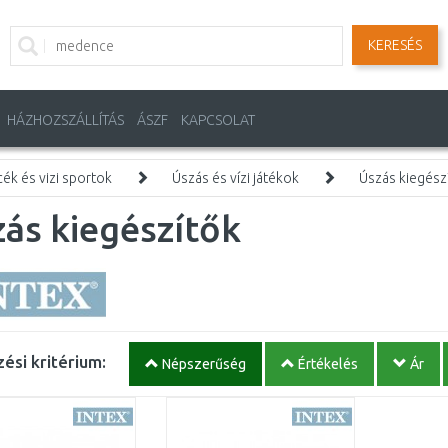
KERESÉS
HÁZHOZSZÁLLÍTÁS
ÁSZF
KAPCSOLAT
k és vizi sportok
Úszás és vízi játékok
Úszás kiegész
ás kiegészítők
ési kritérium:
Népszerűség
Értékelés
Ár