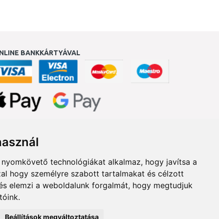
NLINE BANKKÁRTYÁVAL
ukereső.hu
használ
b nyomkövető technológiákat alkalmaz, hogy javítsa a
al hogy személyre szabott tartalmakat és célzott
, és elemzi a weboldalunk forgalmát, hogy megtudjuk
tóink.
Beállítások megváltoztatása