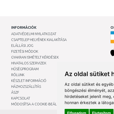
INFORMÁCIÓK
O
ADATVÉDELMI NYILATKOZAT
CSAPTELEP HELYÉNEK KIALAKÍTÁSA
ELÁLLÁSI JOG
FIZETÉSI MÓDOK
GYAKRAN ISMÉTELT KÉRDÉSEK
HIVATALOS SZERVIZEK
Ár
HŰSÉGPROGRAM
Az oldal sütiket 
RÓLUNK
KÉSZLET INFORMÁCIÓ
Az oldal sütiket és egyé
HÁZHOZSZÁLLÍTÁS
böngészési élményét, azz
ÁSZF
hirdetéseket jelenít meg
KAPCSOLAT
honnan érkeztek a látoga
MÓDOSÍTSA A COOKIE-BEÁLLÍTÁSAIMAT
Elfogadom
Elutasítom