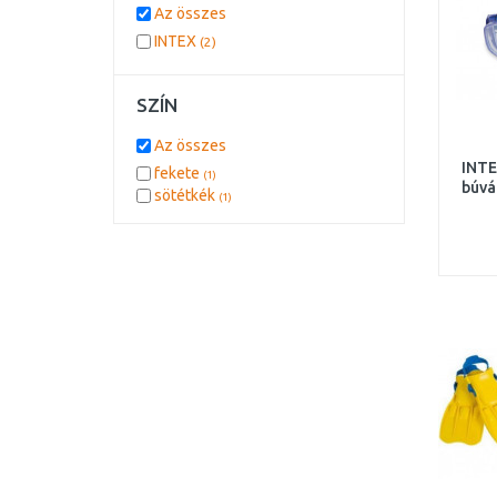
Az összes
INTEX
(2)
SZÍN
Az összes
INTE
fekete
(1)
búvá
sötétkék
(1)