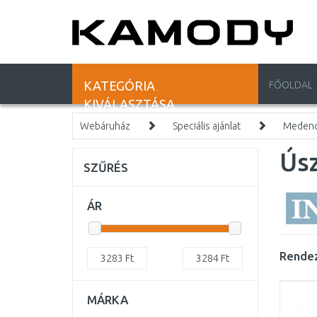
KATEGÓRIA
FŐOLDAL
KIVÁLASZTÁSA
Webáruház
Speciális ajánlat
Medencé
Úsz
SZŰRÉS
ÁR
Rendez
3283
Ft
3284
Ft
MÁRKA