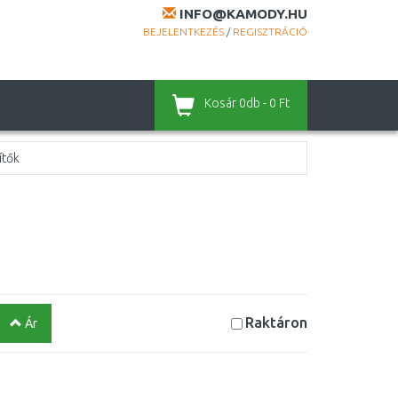
INFO@KAMODY.HU
BEJELENTKEZÉS
/
REGISZTRÁCIÓ
Kosár
0db - 0 Ft
ítők
Raktáron
Ár