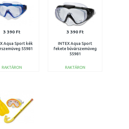
3 390 Ft
3 390 Ft
X Aqua Sport kék
INTEX Aqua Sport
rszemüveg 55981
fekete búvárszemüveg
55981
RAKTÁRON
RAKTÁRON
KOSÁRBA
KOSÁRBA
Összehasonlítás
Összehasonlítás