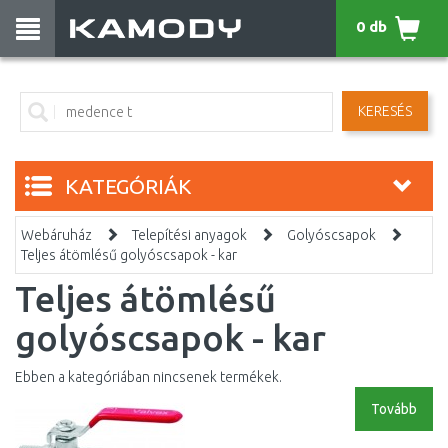
0 db
KERESÉS
KATEGÓRIÁK
Webáruház
Telepítési anyagok
Golyóscsapok
Teljes átömlésű golyóscsapok - kar
Teljes átömlésű
golyóscsapok - kar
Ebben a kategóriában nincsenek termékek.
Tovább