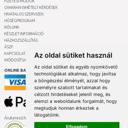
FIZETÉSI MÓDOK
GYAKRAN ISMÉTELT KÉRDÉSEK
HIVATALOS SZERVIZEK
HŰSÉGPROGRAM
RÓLUNK
KÉSZLET INFORMÁCIÓ
HÁZHOZSZÁLLÍTÁS
ÁSZF
KAPCSOLAT
Az oldal sütiket használ
MÓDOSÍTSA A COOKIE-BEÁLLÍTÁSAIMAT
Az oldal sütiket és egyéb nyomkövető
ONLINE BANKKÁRTYÁVAL
technológiákat alkalmaz, hogy javítsa
a böngészési élményét, azzal hogy
személyre szabott tartalmakat és
célzott hirdetéseket jelenít meg, és
elemzi a weboldalunk forgalmát, hogy
megtudjuk honnan érkeztek a
látogatóink.
Árukereső.hu
Elfogadom