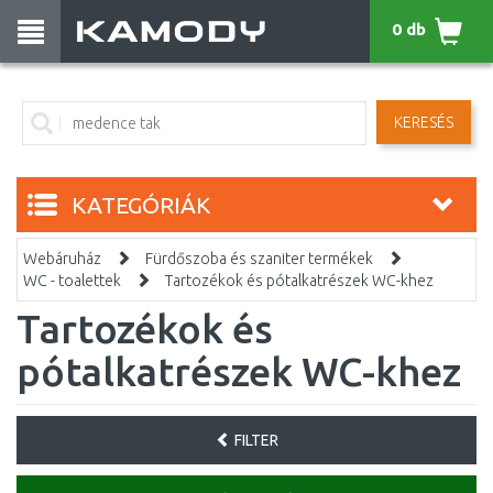
0 db
KERESÉS
KATEGÓRIÁK
Webáruház
Fürdőszoba és szaniter termékek
WC - toalettek
Tartozékok és pótalkatrészek WC-khez
Tartozékok és
pótalkatrészek WC-khez
FILTER