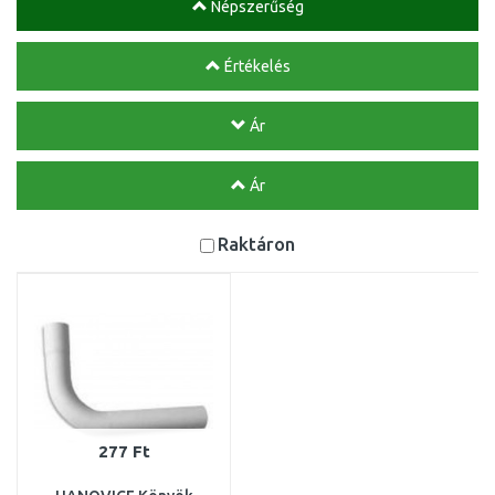
Népszerűség
Értékelés
Ár
Ár
Raktáron
277 Ft