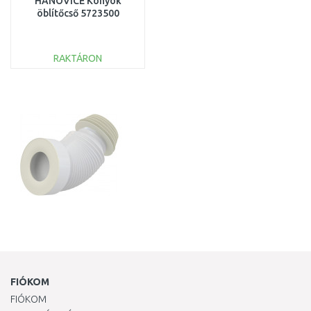
HANOVICE Könyök
öblítőcső 5723500
RAKTÁRON
KOSÁRBA
Összehasonlítás
FIÓKOM
FIÓKOM