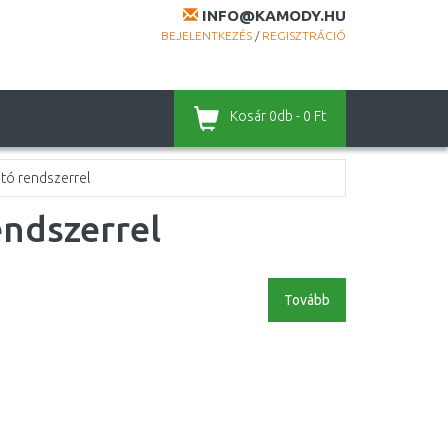
INFO@KAMODY.HU
BEJELENTKEZÉS
/
REGISZTRÁCIÓ
Kosár
0db - 0 Ft
tó rendszerrel
endszerrel
Tovább