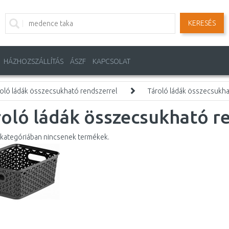
KERESÉS
HÁZHOZSZÁLLÍTÁS
ÁSZF
KAPCSOLAT
oló ládák összecsukható rendszerrel
Tároló ládák összecsukha
oló ládák összecsukható r
kategóriában nincsenek termékek.