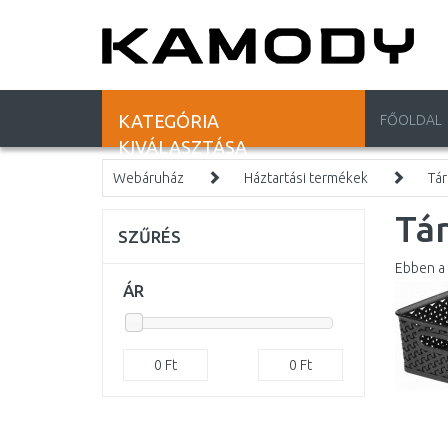
KATEGÓRIA
FŐOLDAL
KIVÁLASZTÁSA
Webáruház
Háztartási termékek
Tár
Tár
SZŰRÉS
Ebben a 
ÁR
0
Ft
0
Ft