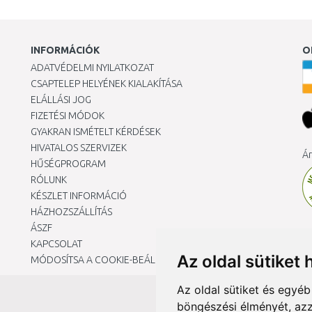
INFORMÁCIÓK
O
ADATVÉDELMI NYILATKOZAT
CSAPTELEP HELYÉNEK KIALAKÍTÁSA
ELÁLLÁSI JOG
FIZETÉSI MÓDOK
GYAKRAN ISMÉTELT KÉRDÉSEK
HIVATALOS SZERVIZEK
Ár
HŰSÉGPROGRAM
RÓLUNK
KÉSZLET INFORMÁCIÓ
HÁZHOZSZÁLLÍTÁS
ÁSZF
KAPCSOLAT
Az oldal sütiket 
MÓDOSÍTSA A COOKIE-BEÁLLÍTÁSAIMAT
Az oldal sütiket és egyé
böngészési élményét, azz