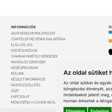
INFORMÁCIÓK
O
ADATVÉDELMI NYILATKOZAT
CSAPTELEP HELYÉNEK KIALAKÍTÁSA
ELÁLLÁSI JOG
FIZETÉSI MÓDOK
GYAKRAN ISMÉTELT KÉRDÉSEK
HIVATALOS SZERVIZEK
Ár
HŰSÉGPROGRAM
Az oldal sütiket 
RÓLUNK
KÉSZLET INFORMÁCIÓ
Az oldal sütiket és egyé
HÁZHOZSZÁLLÍTÁS
böngészési élményét, azz
ÁSZF
hirdetéseket jelenít meg
KAPCSOLAT
honnan érkeztek a látoga
MÓDOSÍTSA A COOKIE-BEÁLLÍTÁSAIMAT
Elfogadom
Elutasítom