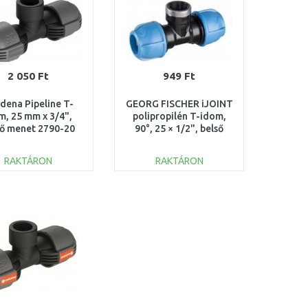
2 050 Ft
949 Ft
dena Pipeline T-
GEORG FISCHER iJOINT
m, 25 mm x 3/4",
polipropilén T-idom,
ső menet 2790-20
90°, 25 × 1/2", belső
menetes 158-400-179
RAKTÁRON
RAKTÁRON
KOSÁRBA
KOSÁRBA
Összehasonlítás
Összehasonlítás