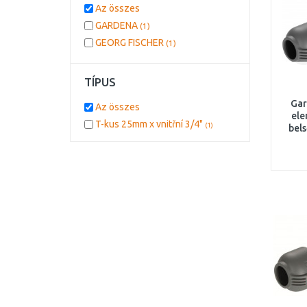
Az összes
GARDENA
(1)
GEORG FISCHER
(1)
TÍPUS
Gar
Az összes
ele
T-kus 25mm x vnitřní 3/4"
(1)
bel