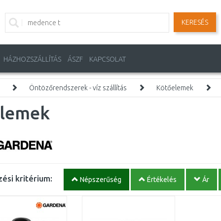
KERESÉS
HÁZHOZSZÁLLÍTÁS
ÁSZF
KAPCSOLAT
Öntözőrendszerek - víz szállítás
Kötőelemek
elemek
ési kritérium:
Népszerűség
Értékelés
Ár