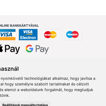
NLINE BANKKÁRTYÁVAL
ukereső.hu
használ
b nyomkövető technológiákat alkalmaz, hogy javítsa a
al hogy személyre szabott tartalmakat és célzott
, és elemzi a weboldalunk forgalmát, hogy megtudjuk
tóink.
Beállítások megváltoztatása