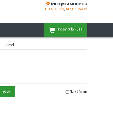
INFO@KAMODY.HU
BEJELENTKEZÉS
/
REGISZTRÁCIÓ
Kosár
0db - 0 Ft
T-elemek
Raktáron
Ár