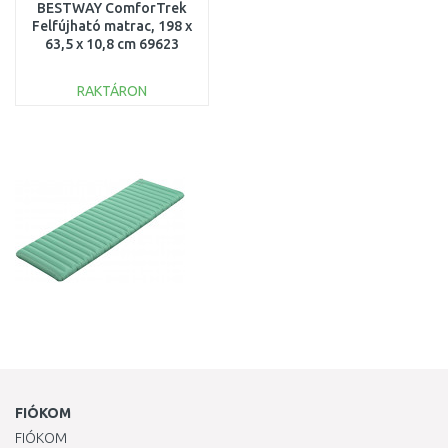
BESTWAY ComforTrek
Felfújható matrac, 198 x
63,5 x 10,8 cm 69623
RAKTÁRON
KOSÁRBA
Összehasonlítás
FIÓKOM
FIÓKOM