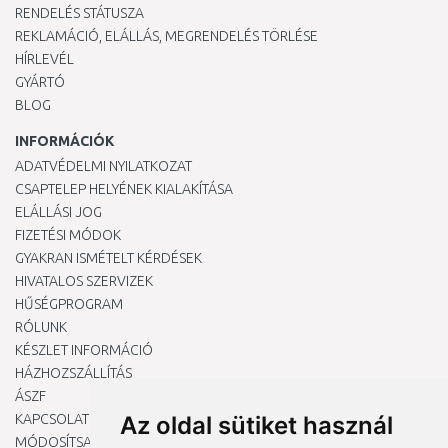
RENDELÉS STÁTUSZA
REKLAMÁCIÓ, ELÁLLÁS, MEGRENDELÉS TÖRLÉSE
HÍRLEVÉL
GYÁRTÓ
BLOG
INFORMÁCIÓK
ADATVÉDELMI NYILATKOZAT
CSAPTELEP HELYÉNEK KIALAKÍTÁSA
ELÁLLÁSI JOG
FIZETÉSI MÓDOK
GYAKRAN ISMÉTELT KÉRDÉSEK
HIVATALOS SZERVIZEK
HŰSÉGPROGRAM
RÓLUNK
KÉSZLET INFORMÁCIÓ
HÁZHOZSZÁLLÍTÁS
ÁSZF
KAPCSOLAT
Az oldal sütiket használ
MÓDOSÍTSA A COOKIE-BEÁLLÍTÁSAIMAT