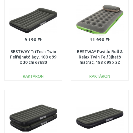
9 190 Ft
11 990 Ft
BESTWAY TriTech Twin
BESTWAY Pavillo Roll &
Felfújható ágy, 188 x 99
Relax Twin Felfújható
x 30 cm 67680
matrac, 188 x 99 x 22
cm 67619
RAKTÁRON
RAKTÁRON
KOSÁRBA
KOSÁRBA
Összehasonlítás
Összehasonlítás