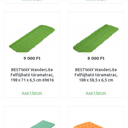
KOSÁRBA
KOSÁRBA
Összehasonlítás
Összehasonlítás
9 000 Ft
8 000 Ft
BESTWAY WanderLite
BESTWAY WanderLite
Felfújható túramatrac,
Felfújható túramatrac,
198 x 71 x 6,5 cm 69616
188 x 58,5 x 6,5 cm
69615
RAKTÁRON
RAKTÁRON
KOSÁRBA
KOSÁRBA
Összehasonlítás
Összehasonlítás