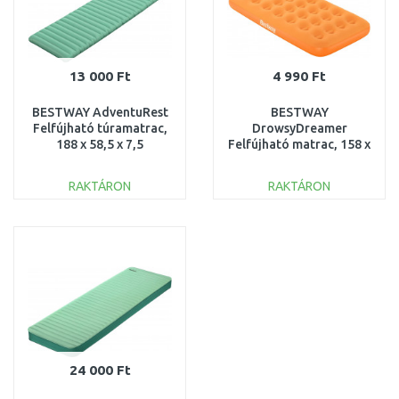
13 000 Ft
4 990 Ft
BESTWAY AdventuRest
BESTWAY
Felfújható túramatrac,
DrowsyDreamer
188 x 58,5 x 7,5
Felfújható matrac, 158 x
cm 69617
89 x 18 cm, narancssárga
67918
RAKTÁRON
RAKTÁRON
KOSÁRBA
KOSÁRBA
Összehasonlítás
Összehasonlítás
24 000 Ft