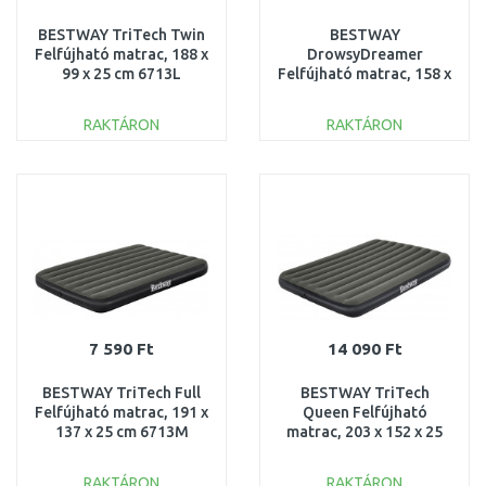
BESTWAY TriTech Twin
BESTWAY
Felfújható matrac, 188 x
DrowsyDreamer
99 x 25 cm 6713L
Felfújható matrac, 158 x
89 x 18 cm, zöld 67918
RAKTÁRON
RAKTÁRON
KOSÁRBA
KOSÁRBA
Összehasonlítás
Összehasonlítás
7 590 Ft
14 090 Ft
BESTWAY TriTech Full
BESTWAY TriTech
Felfújható matrac, 191 x
Queen Felfújható
137 x 25 cm 6713M
matrac, 203 x 152 x 25
cm 6713N
RAKTÁRON
RAKTÁRON