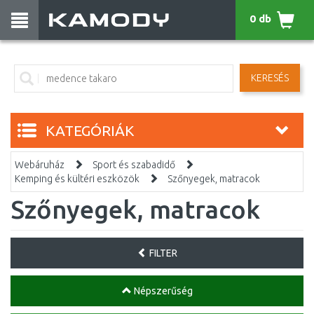
0 db
KERESÉS
KATEGÓRIÁK
Webáruház
Sport és szabadidő
Kemping és kültéri eszközök
Szőnyegek, matracok
Szőnyegek, matracok
FILTER
Népszerűség