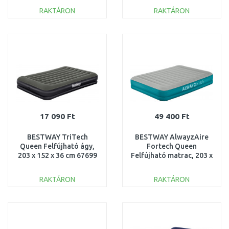
RAKTÁRON
RAKTÁRON
KOSÁRBA
KOSÁRBA
Összehasonlítás
Összehasonlítás
17 090 Ft
49 400 Ft
BESTWAY TriTech
BESTWAY AlwayzAire
Queen Felfújható ágy,
Fortech Queen
203 x 152 x 36 cm 67699
Felfújható matrac, 203 x
152 x 36 cm 69078
RAKTÁRON
RAKTÁRON
KOSÁRBA
KOSÁRBA
Összehasonlítás
Összehasonlítás