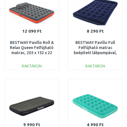
12 090 Ft
8 290 Ft
BESTWAY Pavillo Roll &
BESTWAY Pavillo Full
Relax Queen Felfújható
Felfújható matrac
matrac, 203 x 152 x 22
beépített lábpumpával,
cm 67703
191 x 137 x 28 cm 67225
RAKTÁRON
RAKTÁRON
KOSÁRBA
KOSÁRBA
Összehasonlítás
Összehasonlítás
9 990 Ft
4 990 Ft