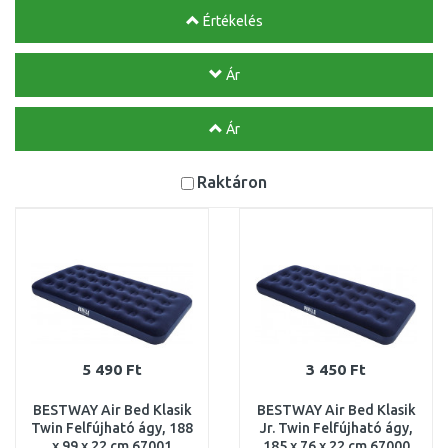
Értékelés
Ár
Ár
Raktáron
5 490 Ft
3 450 Ft
BESTWAY Air Bed Klasik
BESTWAY Air Bed Klasik
Twin Felfújható ágy, 188
Jr. Twin Felfújható ágy,
x 99 x 22 cm 67001
185 x 76 x 22 cm 67000