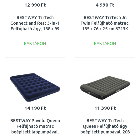
12 990 Ft
4 990 Ft
BESTWAY TriTech
BESTWAY TriTech Jr.
Connect and Rest 3-in-1
Twin Felfújható matrac,
Felfújható ágy, 188 x 99
185 x 76 x 25 cm 6713K
x 25 cm 67922
RAKTÁRON
RAKTÁRON
KOSÁRBA
KOSÁRBA
Összehasonlítás
Összehasonlítás
14 190 Ft
11 390 Ft
BESTWAY Pavillo Queen
BESTWAY TriTech
Felfújható matrac
Queen Felfújható ágy
beépített lábpumpával,
beépített pumpával, 203
203 x 152 x 28 cm 67226
x 152 x 30 cm 67930