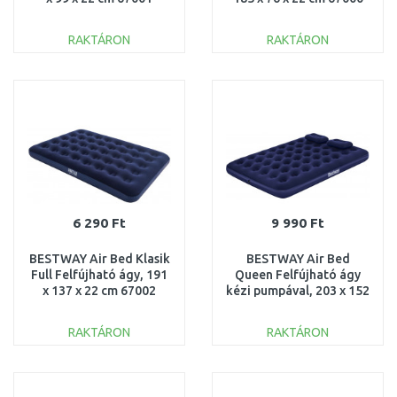
RAKTÁRON
RAKTÁRON
KOSÁRBA
KOSÁRBA
Összehasonlítás
Összehasonlítás
6 290 Ft
9 990 Ft
BESTWAY Air Bed Klasik
BESTWAY Air Bed
Full Felfújható ágy, 191
Queen Felfújható ágy
x 137 x 22 cm 67002
kézi pumpával, 203 x 152
x 22 cm 67374
RAKTÁRON
RAKTÁRON
KOSÁRBA
KOSÁRBA
Összehasonlítás
Összehasonlítás