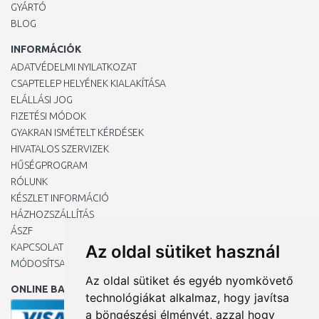
GYÁRTÓ
BLOG
INFORMÁCIÓK
ADATVÉDELMI NYILATKOZAT
CSAPTELEP HELYÉNEK KIALAKÍTÁSA
ELÁLLÁSI JOG
FIZETÉSI MÓDOK
GYAKRAN ISMÉTELT KÉRDÉSEK
HIVATALOS SZERVIZEK
HŰSÉGPROGRAM
RÓLUNK
KÉSZLET INFORMÁCIÓ
HÁZHOZSZÁLLÍTÁS
ÁSZF
KAPCSOLAT
Az oldal sütiket használ
MÓDOSÍTSA A COOKIE-BEÁLLÍTÁSAIMAT
Az oldal sütiket és egyéb nyomkövető
ONLINE BANKKÁRTYÁVAL
technológiákat alkalmaz, hogy javítsa
a böngészési élményét, azzal hogy