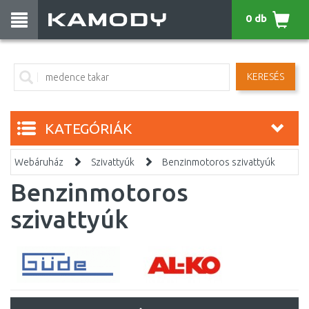
0 db
KERESÉS
KATEGÓRIÁK
Webáruház
Szivattyúk
Benzinmotoros szivattyúk
Benzinmotoros
szivattyúk