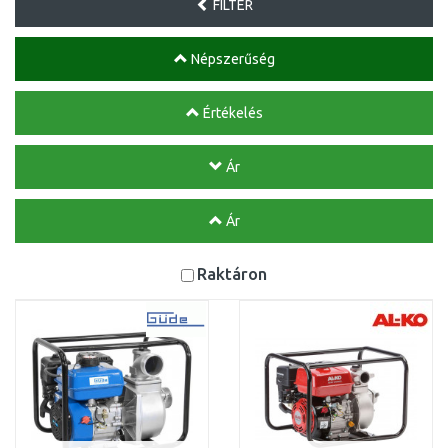
FILTER
Népszerűség
Értékelés
Ár
Ár
Raktáron