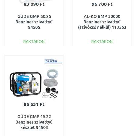
83 090 Ft
96 700 Ft
GÜDE GMP 50.25
AL-KO BMP 30000
Benzines szivattyú
Benzines szivattyú
94505
(szívócső nélkül) 113563
RAKTÁRON
RAKTÁRON
KOSÁRBA
KOSÁRBA
Összehasonlítás
Összehasonlítás
85 631 Ft
GÜDE GMP 15.22
Benzines szivattyú
készlet 94503