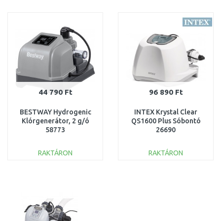
KOSÁRBA
KOSÁRBA
Összehasonlítás
Összehasonlítás
44 790 Ft
96 890 Ft
BESTWAY Hydrogenic
INTEX Krystal Clear
Klórgenerátor, 2 g/ó
QS1600 Plus Sóbontó
58773
26690
RAKTÁRON
RAKTÁRON
KOSÁRBA
KOSÁRBA
Összehasonlítás
Összehasonlítás