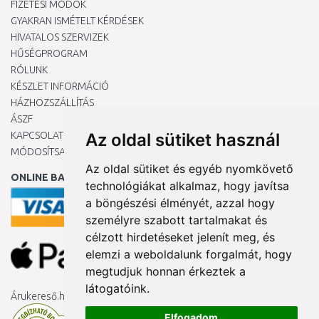
FIZETÉSI MÓDOK
GYAKRAN ISMÉTELT KÉRDÉSEK
HIVATALOS SZERVIZEK
HŰSÉGPROGRAM
RÓLUNK
KÉSZLET INFORMÁCIÓ
HÁZHOZSZÁLLÍTÁS
ÁSZF
KAPCSOLAT
Az oldal sütiket használ
MÓDOSÍTSA A COOKIE-BEÁLLÍTÁSAIMAT
Az oldal sütiket és egyéb nyomkövető
ONLINE BANKKÁRTYÁVAL
technológiákat alkalmaz, hogy javítsa
a böngészési élményét, azzal hogy
személyre szabott tartalmakat és
célzott hirdetéseket jelenít meg, és
elemzi a weboldalunk forgalmát, hogy
megtudjuk honnan érkeztek a
látogatóink.
Árukereső.hu
Elfogadom