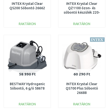
INTEX Krystal Clear
INTEX Krystal Clear
QS200 Sóbontó 26662
QZ1100 ózon- és
sóbontó készülék 220-
240 V 26666
RAKTÁRON
RAKTÁRON
KOSÁRBA
KOSÁRBA
Összehasonlítás
Összehasonlítás
58 990 Ft
60 290 Ft
BESTWAY Hydrogenic
INTEX Krystal Clear
Sóbontó, 6 g/ó 58678
QS700 Plus Sóbontó
26688
RAKTÁRON
RAKTÁRON