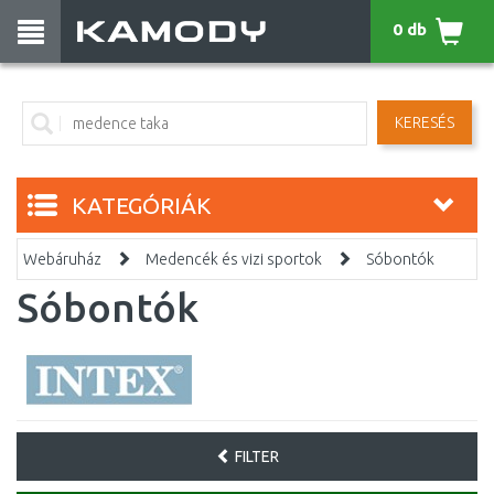
0 db
KERESÉS
KATEGÓRIÁK
Webáruház
Medencék és vizi sportok
Sóbontók
Sóbontók
FILTER