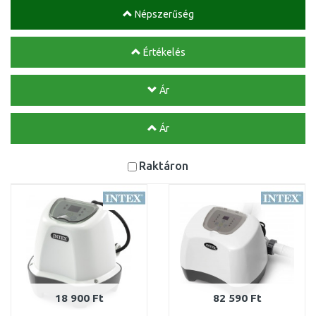
Népszerűség
Értékelés
Ár
Ár
Raktáron
18 900 Ft
82 590 Ft