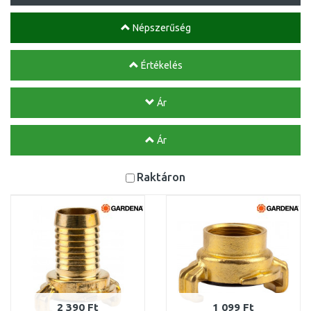
Népszerűség
Értékelés
Ár
Ár
Raktáron
2 390 Ft
1 099 Ft