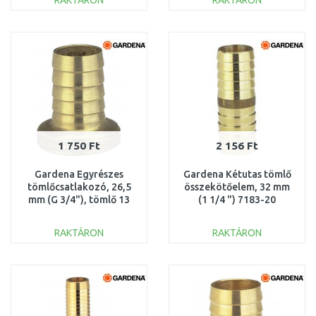
RAKTÁRON
RAKTÁRON
KOSÁRBA
KOSÁRBA
Összehasonlítás
Összehasonlítás
1 750 Ft
2 156 Ft
Gardena Egyrészes
Gardena Kétutas tömlő
tömlőcsatlakozó, 26,5
összekötőelem, 32 mm
mm (G 3/4"), tömlő 13
(1 1/4 ") 7183-20
mm (1/2") 7146-20
RAKTÁRON
RAKTÁRON
KOSÁRBA
KOSÁRBA
Összehasonlítás
Összehasonlítás