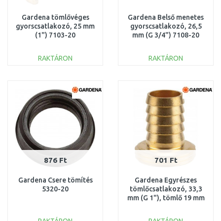
Gardena tömlővéges
Gardena Belső menetes
gyorscsatlakozó, 25 mm
gyorscsatlakozó, 26,5
(1") 7103-20
mm (G 3/4") 7108-20
RAKTÁRON
RAKTÁRON
KOSÁRBA
KOSÁRBA
Összehasonlítás
Összehasonlítás
876 Ft
701 Ft
Gardena Csere tömítés
Gardena Egyrészes
5320-20
tömlőcsatlakozó, 33,3
mm (G 1"), tömlő 19 mm
(3/4") 7148-20