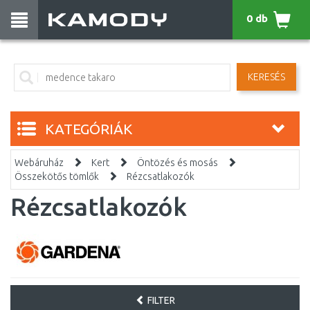
0 db
KERESÉS
KATEGÓRIÁK
Webáruház
Kert
Öntözés és mosás
Összekötős tömlők
Rézcsatlakozók
Rézcsatlakozók
FILTER