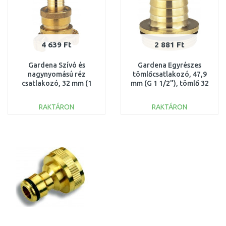
4 639 Ft
2 881 Ft
Gardena Szívó és
Gardena Egyrészes
nagynyomású réz
tömlőcsatlakozó, 47,9
csatlakozó, 32 mm (1
mm (G 1 1/2"), tömlő 32
1/4") 7122-20
mm (1 1/4") 7149-20
RAKTÁRON
RAKTÁRON
KOSÁRBA
KOSÁRBA
Összehasonlítás
Összehasonlítás