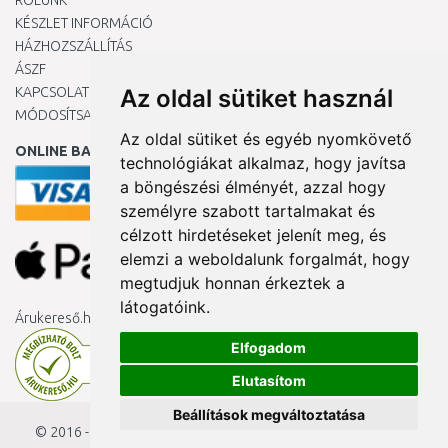
RÓLUNK
KÉSZLET INFORMÁCIÓ
HÁZHOZSZÁLLÍTÁS
ÁSZF
KAPCSOLAT
Az oldal sütiket használ
MÓDOSÍTSA A COOKIE-BEÁLLÍTÁSAIMAT
Az oldal sütiket és egyéb nyomkövető
ONLINE BANKKÁRTYÁVAL
technológiákat alkalmaz, hogy javítsa
a böngészési élményét, azzal hogy
személyre szabott tartalmakat és
célzott hirdetéseket jelenít meg, és
elemzi a weboldalunk forgalmát, hogy
megtudjuk honnan érkeztek a
látogatóink.
Árukereső.hu
Elfogadom
Elutasítom
Beállítások megváltoztatása
© 2016 - 2026
KAMODY.hu