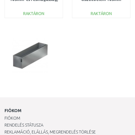
L=150 415845
résmagasság, L=500
415839 SÉRÜLT
RAKTÁRON
RAKTÁRON
KOSÁRBA
KOSÁRBA
Összehasonlítás
Összehasonlítás
FIÓKOM
FIÓKOM
RENDELÉS STÁTUSZA
REKLAMÁCIÓ, ELÁLLÁS, MEGRENDELÉS TÖRLÉSE