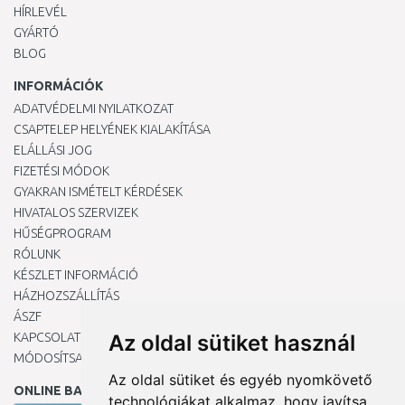
HÍRLEVÉL
GYÁRTÓ
BLOG
INFORMÁCIÓK
ADATVÉDELMI NYILATKOZAT
CSAPTELEP HELYÉNEK KIALAKÍTÁSA
ELÁLLÁSI JOG
FIZETÉSI MÓDOK
GYAKRAN ISMÉTELT KÉRDÉSEK
HIVATALOS SZERVIZEK
HŰSÉGPROGRAM
RÓLUNK
KÉSZLET INFORMÁCIÓ
HÁZHOZSZÁLLÍTÁS
ÁSZF
KAPCSOLAT
Az oldal sütiket használ
MÓDOSÍTSA A COOKIE-BEÁLLÍTÁSAIMAT
Az oldal sütiket és egyéb nyomkövető
ONLINE BANKKÁRTYÁVAL
technológiákat alkalmaz, hogy javítsa