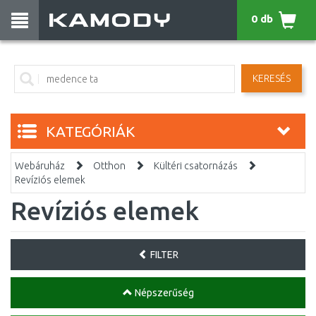
0 db
KERESÉS
KATEGÓRIÁK
Webáruház
Otthon
Kültéri csatornázás
Revíziós elemek
Revíziós elemek
FILTER
Népszerűség