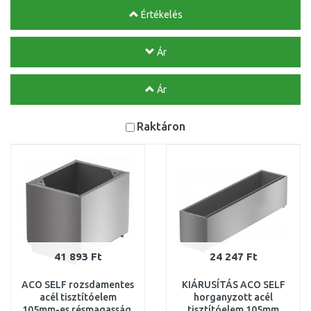
Értékelés
Ár
Ár
Raktáron
41 893 Ft
24 247 Ft
ACO SELF rozsdamentes
KIÁRUSÍTÁS ACO SELF
acél tisztítóelem
horganyzott acél
105mm-es résmagasság,
tisztítóelem 105mm