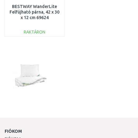
BESTWAY WanderLite
Felfújható párna, 42 x 30
x 12 cm 69624
RAKTÁRON
KOSÁRBA
Összehasonlítás
FIÓKOM