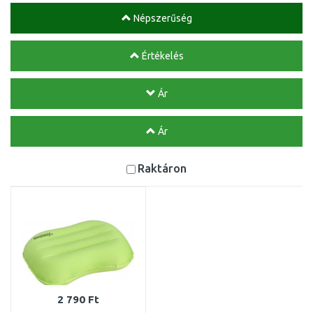
Népszerűség
Értékelés
Ár
Ár
Raktáron
2 790 Ft