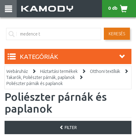
0 db
KERESÉS
KATEGÓRIÁK
Webáruház
Háztartási termékek
Otthoni textíliák
Takarók, Poliészter párnák, paplanok
Poliészter párnák és paplanok
Poliészter párnák és
paplanok
FILTER