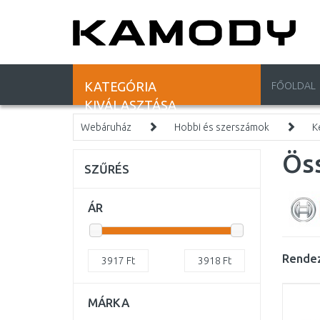
KATEGÓRIA
FŐOLDAL
KIVÁLASZTÁSA
Webáruház
Hobbi és szerszámok
K
Ös
SZŰRÉS
ÁR
Rendez
3917
Ft
3918
Ft
MÁRKA