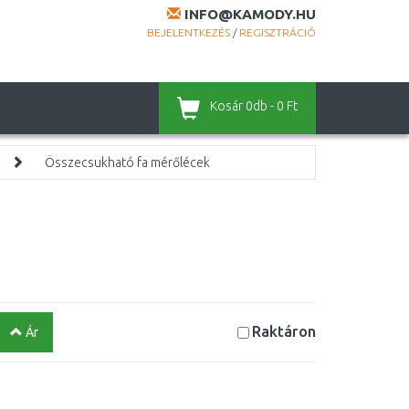
INFO@KAMODY.HU
BEJELENTKEZÉS
/
REGISZTRÁCIÓ
Kosár
0db - 0 Ft
Összecsukható fa mérőlécek
Raktáron
Ár