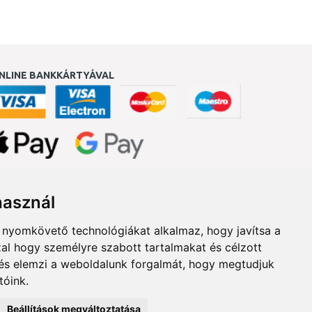
NLINE BANKKÁRTYÁVAL
ukereső.hu
használ
b nyomkövető technológiákat alkalmaz, hogy javítsa a
al hogy személyre szabott tartalmakat és célzott
, és elemzi a weboldalunk forgalmát, hogy megtudjuk
tóink.
Beállítások megváltoztatása