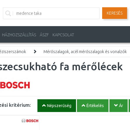
KERESÉS
HÁZHOZSZÁLLÍTÁS
ÁSZF
KAPCSOLAT
éziszerszámok
Mérőszalagok, acél mérőszalagok és vonalzók
szecsukható fa mérőlécek
ési kritérium:
Népszerűség
Értékelés
Ár