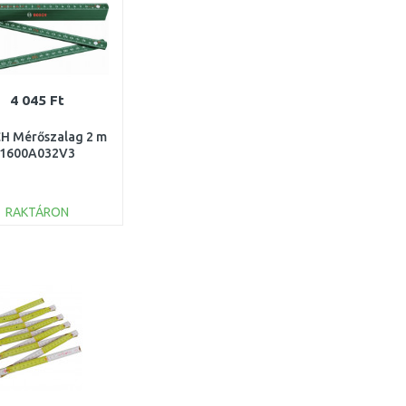
4 045 Ft
H Mérőszalag 2 m
1600A032V3
RAKTÁRON
KOSÁRBA
Összehasonlítás