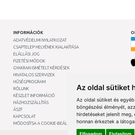
INFORMÁCIÓK
O
ADATVÉDELMI NYILATKOZAT
CSAPTELEP HELYÉNEK KIALAKÍTÁSA
ELÁLLÁSI JOG
FIZETÉSI MÓDOK
GYAKRAN ISMÉTELT KÉRDÉSEK
HIVATALOS SZERVIZEK
Ár
HŰSÉGPROGRAM
Az oldal sütiket 
RÓLUNK
KÉSZLET INFORMÁCIÓ
Az oldal sütiket és egyé
HÁZHOZSZÁLLÍTÁS
böngészési élményét, azz
ÁSZF
hirdetéseket jelenít meg
KAPCSOLAT
honnan érkeztek a látoga
MÓDOSÍTSA A COOKIE-BEÁLLÍTÁSAIMAT
Elfogadom
Elutasítom