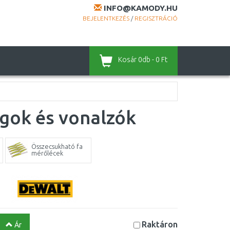
INFO@KAMODY.HU
BEJELENTKEZÉS
/
REGISZTRÁCIÓ
Kosár
0db - 0 Ft
gok és vonalzók
Összecsukható fa
mérőlécek
Raktáron
Ár