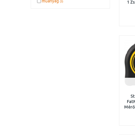
műanyag
(3)
1 Z
St
Fat
Mérő