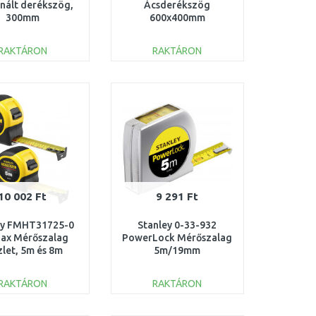
nált derékszög,
Ácsderékszög
300mm
600x400mm
RAKTÁRON
RAKTÁRON
KOSÁRBA
KOSÁRBA
Összehasonlítás
Összehasonlítás
10 002 Ft
9 291 Ft
ey FMHT31725-0
Stanley 0-33-932
ax Mérőszalag
PowerLock Mérőszalag
zlet, 5m és 8m
5m/19mm
RAKTÁRON
RAKTÁRON
KOSÁRBA
KOSÁRBA