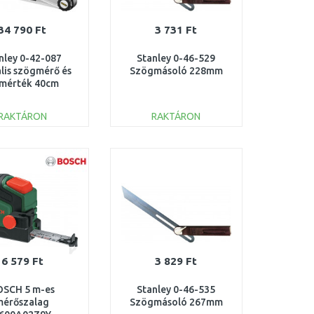
34 790 Ft
3 731 Ft
nley 0-42-087
Stanley 0-46-529
ális szögmérő és
Szögmásoló 228mm
zmérték 40cm
RAKTÁRON
RAKTÁRON
KOSÁRBA
KOSÁRBA
Összehasonlítás
Összehasonlítás
6 579 Ft
3 829 Ft
OSCH 5 m-es
Stanley 0-46-535
mérőszalag
Szögmásoló 267mm