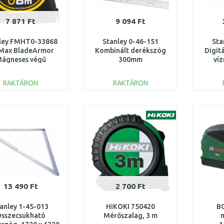
7 871 Ft
9 094 Ft
ley FMHT0-33868
Stanley 0-46-151
Sta
Max BladeArmor
Kombinált derékszög
Digit
ágneses végű
300mm
ví
őszalag 8m/32mm
RAKTÁRON
RAKTÁRON
KOSÁRBA
KOSÁRBA
Összehasonlítás
Összehasonlítás
13 490 Ft
2 700 Ft
anley 1-45-013
HiKOKI 750420
B
sszecsukható
Mérőszalag, 3 m