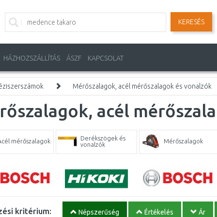
KERESÉS
HÁZHOZSZÁLLÍTÁS
ÁSZF
KAPCSOLAT
éziszerszámok
Mérőszalagok, acél mérőszalagok és vonalzók
őszalagok, acél mérőszala
Derékszögek és
Acél mérőszalagok
Mérőszalagok
vonalzók
ési kritérium:
Népszerűség
Értékelés
Ár