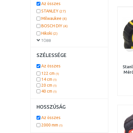
Az összes
STANLEY
(27)
Milwaukee
(4)
BOSCH DIY
(4)
Hikoki
(2)
TÖBB
BOSCH PROFESSIONAL
(2)
DEWALT
(1)
SZÉLESSÉGE
Az összes
Stanl
Mér
122 cm
(1)
14 cm
(1)
20 cm
(1)
40 cm
(1)
HOSSZÚSÁG
Az összes
2000 mm
(1)