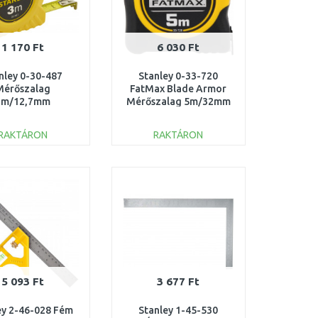
1 170 Ft
6 030 Ft
nley 0-30-487
Stanley 0-33-720
Mérőszalag
FatMax Blade Armor
3m/12,7mm
Mérőszalag 5m/32mm
RAKTÁRON
RAKTÁRON
KOSÁRBA
KOSÁRBA
Összehasonlítás
Összehasonlítás
5 093 Ft
3 677 Ft
ey 2-46-028 Fém
Stanley 1-45-530