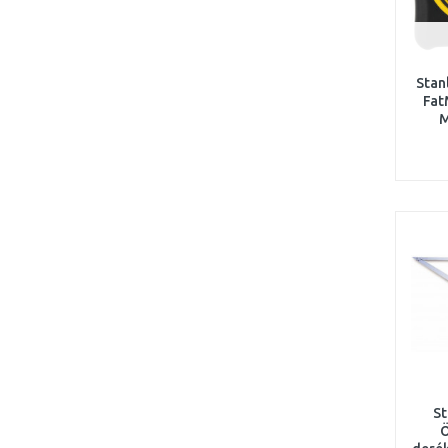
Stan
Fat
M
mér
St
Ö