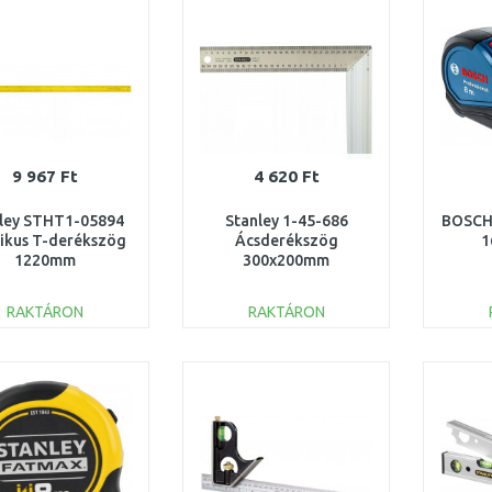
Összehasonlítás
Összehasonlítás
9 967 Ft
4 620 Ft
ley STHT1-05894
Stanley 1-45-686
BOSCH
ikus T-derékszög
Ácsderékszög
1
1220mm
300x200mm
RAKTÁRON
RAKTÁRON
KOSÁRBA
KOSÁRBA
Összehasonlítás
Összehasonlítás