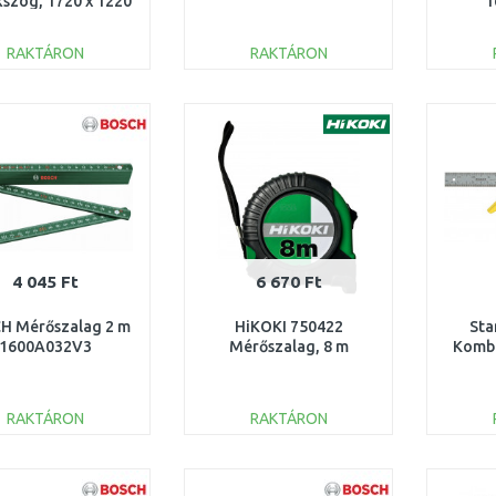
szög, 1720 x 1220
1
x 1220 mm
RAKTÁRON
RAKTÁRON
KOSÁRBA
KOSÁRBA
Összehasonlítás
Összehasonlítás
4 045 Ft
6 670 Ft
H Mérőszalag 2 m
HiKOKI 750422
Sta
1600A032V3
Mérőszalag, 8 m
Kombi
RAKTÁRON
RAKTÁRON
KOSÁRBA
KOSÁRBA
Összehasonlítás
Összehasonlítás