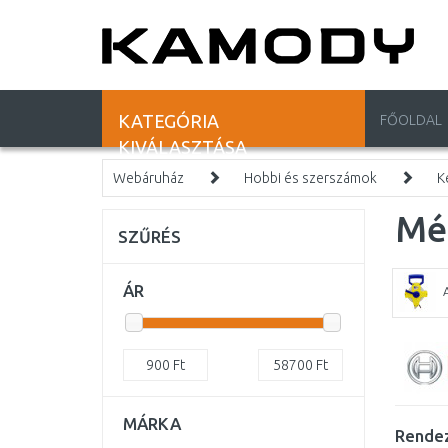
KATEGÓRIA
FŐOLDAL
KIVÁLASZTÁSA
Webáruház
Hobbi és szerszámok
K
Mér
SZŰRÉS
ÁR
900
Ft
58700
Ft
MÁRKA
Rendez