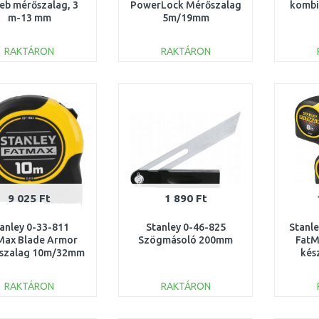
seb mérőszalag, 3
PowerLock Mérőszalag
kombi
m-13 mm
5m/19mm
RAKTÁRON
RAKTÁRON
KOSÁRBA
KOSÁRBA
Összehasonlítás
Összehasonlítás
9 025 Ft
1 890 Ft
anley 0-33-811
Stanley 0-46-825
Stanl
Max Blade Armor
Szögmásoló 200mm
FatM
szalag 10m/32mm
kés
RAKTÁRON
RAKTÁRON
KOSÁRBA
KOSÁRBA