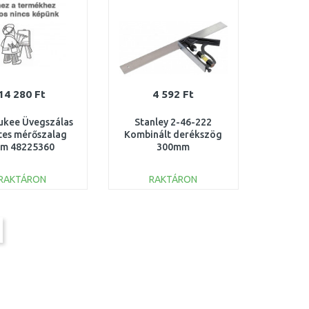
14 280 Ft
4 592 Ft
ukee Üvegszálas
Stanley 2-46-222
tes mérőszalag
Kombinált derékszög
0m 48225360
300mm
RAKTÁRON
RAKTÁRON
KOSÁRBA
KOSÁRBA
Összehasonlítás
Összehasonlítás