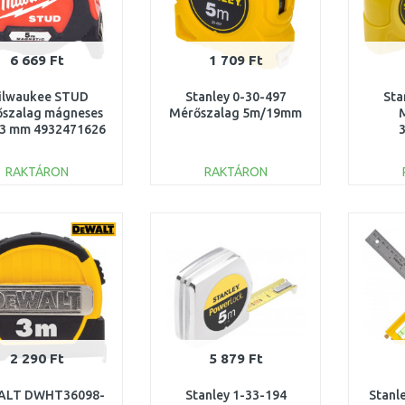
6 669 Ft
1 709 Ft
ilwaukee STUD
Stanley 0-30-497
Sta
szalag mágneses
Mérőszalag 5m/19mm
3 mm 4932471626
RAKTÁRON
RAKTÁRON
KOSÁRBA
KOSÁRBA
Összehasonlítás
Összehasonlítás
2 290 Ft
5 879 Ft
ALT DWHT36098-
Stanley 1-33-194
Stanl