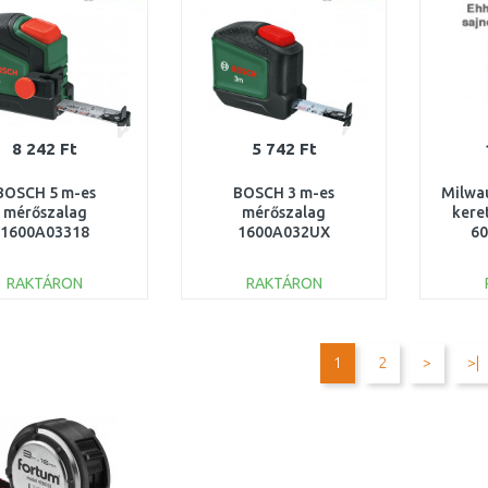
8 242 Ft
5 742 Ft
BOSCH 5 m-es
BOSCH 3 m-es
Milwa
mérőszalag
mérőszalag
kere
1600A03318
1600A032UX
6
RAKTÁRON
RAKTÁRON
KOSÁRBA
KOSÁRBA
Összehasonlítás
Összehasonlítás
1
2
>
>|