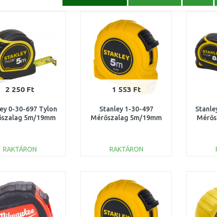
2 250 Ft
1 553 Ft
ey 0-30-697 Tylon
Stanley 1-30-497
Stanle
őszalag 5m/19mm
Mérőszalag 5m/19mm
Mérős
RAKTÁRON
RAKTÁRON
KOSÁRBA
KOSÁRBA
Összehasonlítás
Összehasonlítás