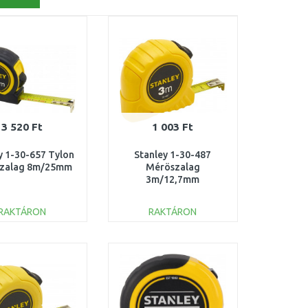
3 520 Ft
1 003 Ft
y 1-30-657 Tylon
Stanley 1-30-487
zalag 8m/25mm
Méröszalag
3m/12,7mm
RAKTÁRON
RAKTÁRON
KOSÁRBA
KOSÁRBA
Összehasonlítás
Összehasonlítás