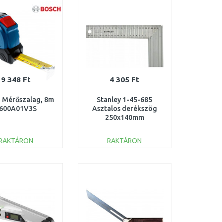
Összehasonlítás
Összehasonlítás
9 348 Ft
4 305 Ft
 Mérőszalag, 8m
Stanley 1-45-685
600A01V3S
Asztalos derékszög
250x140mm
RAKTÁRON
RAKTÁRON
KOSÁRBA
KOSÁRBA
Összehasonlítás
Összehasonlítás