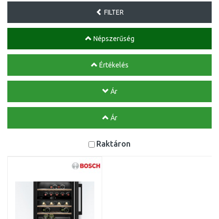
FILTER
Népszerűség
Értékelés
Ár
Ár
Raktáron