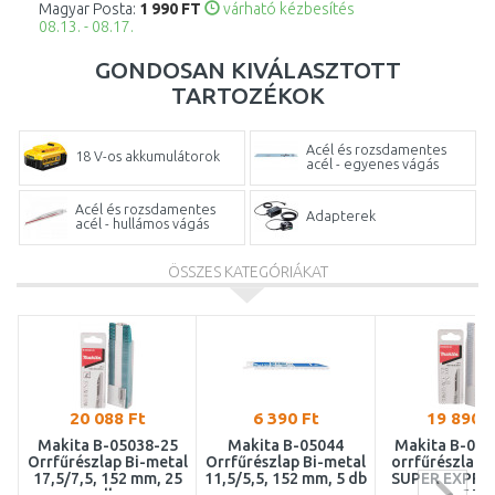
Magyar Posta:
1 990 FT
várható kézbesítés
08.13. - 08.17.
GONDOSAN KIVÁLASZTOTT
TARTOZÉKOK
Acél és rozsdamentes
18 V-os akkumulátorok
acél - egyenes vágás
Acél és rozsdamentes
Adapterek
acél - hullámos vágás
Akkumulátor és töltő
ÖSSZES KATEGÓRIÁKAT
Akkumulátor töltők
szettek
Fa és műanyag - durva
Akkumulátortöltő
vágás
Fa és műanyag - hullámos
Fa, építési fa és edzett
vágás
műanyag
20 088 Ft
6 390 Ft
19 890 F
Makita B-05038-25
Makita B-05044
Makita B-050
Öntöttvas, eternit és
Fűrészlap szettek
Orrfűrészlap Bi-metal
Orrfűrészlap Bi-metal
orrfűrészlap f
gipszkarton
17,5/7,5, 152 mm, 25
11,5/5,5, 152 mm, 5 db
SUPER EXPRES