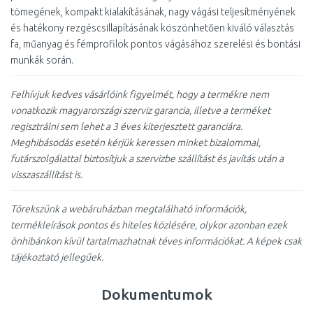
tömegének, kompakt kialakításának, nagy vágási teljesítményének
és hatékony rezgéscsillapításának köszönhetően kiváló választás
fa, műanyag és fémprofilok pontos vágásához szerelési és bontási
munkák során.
Felhívjuk kedves vásárlóink figyelmét, hogy a termékre nem
vonatkozik magyarországi szerviz garancia, illetve a terméket
regisztrálni sem lehet a 3 éves kiterjesztett garanciára.
Meghibásodás esetén kérjük keressen minket bizalommal,
futárszolgálattal biztosítjuk a szervizbe szállítást és javítás után a
visszaszállítást is.
Törekszünk a webáruházban megtalálható információk,
termékleírások pontos és hiteles közlésére, olykor azonban ezek
önhibánkon kívül tartalmazhatnak téves információkat. A képek csak
tájékoztató jellegűek.
Dokumentumok