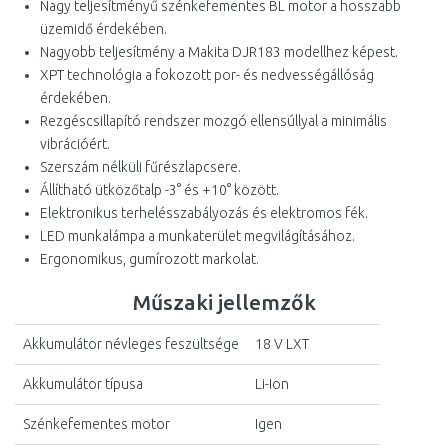
Nagy teljesítményű szénkefementes BL motor a hosszabb
üzemidő érdekében.
Nagyobb teljesítmény a Makita DJR183 modellhez képest.
XPT technológia a fokozott por- és nedvességállóság
érdekében.
Rezgéscsillapító rendszer mozgó ellensúllyal a minimális
vibrációért.
Szerszám nélküli fűrészlapcsere.
Állítható ütközőtalp -3° és +10° között.
Elektronikus terhelésszabályozás és elektromos fék.
LED munkalámpa a munkaterület megvilágításához.
Ergonomikus, gumírozott markolat.
Műszaki jellemzők
Akkumulátor névleges feszültsége
18 V LXT
Akkumulátor típusa
Li-Ion
Szénkefementes motor
Igen