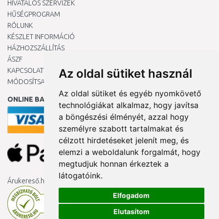
HIVATALOS SZERVIZEK
HŰSÉGPROGRAM
RÓLUNK
KÉSZLET INFORMÁCIÓ
HÁZHOZSZÁLLÍTÁS
ÁSZF
KAPCSOLAT
Az oldal sütiket használ
MÓDOSÍTSA A COOKIE-BEÁLLÍTÁSAIMAT
Az oldal sütiket és egyéb nyomkövető
ONLINE BANKKÁRTYÁVAL
technológiákat alkalmaz, hogy javítsa
a böngészési élményét, azzal hogy
személyre szabott tartalmakat és
célzott hirdetéseket jelenít meg, és
elemzi a weboldalunk forgalmát, hogy
megtudjuk honnan érkeztek a
látogatóink.
Árukereső.hu
Elfogadom
Elutasítom