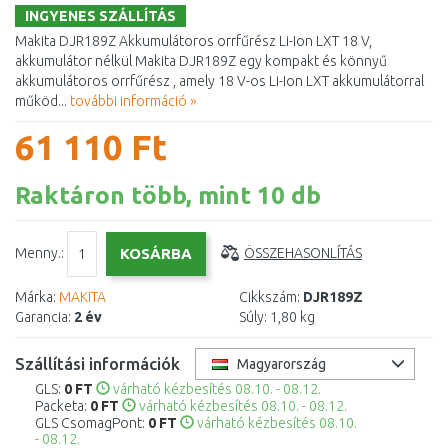
INGYENES SZÁLLÍTÁS
Makita DJR189Z Akkumulátoros orrfűrész Li-Ion LXT 18 V,
akkumulátor nélkül Makita DJR189Z egy kompakt és könnyű
akkumulátoros orrfűrész , amely 18 V-os Li-Ion LXT akkumulátorral
működ...
további információ »
61 110 Ft
Raktáron több, mint 10 db
Menny.:
ÖSSZEHASONLÍTÁS
Márka:
MAKITA
Cikkszám:
DJR189Z
Garancia:
2 év
Súly:
1,80 kg
Szállítási információk
Magyarország
GLS:
0 FT
várható kézbesítés 08.10. - 08.12.
Packeta:
0 FT
várható kézbesítés 08.10. - 08.12.
GLS CsomagPont:
0 FT
várható kézbesítés 08.10.
- 08.12.