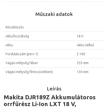
Műszaki adatok
Részletezés
Akkufeszültség
18 V
Akku
Akku nélkül
Fordulatszám (perc-1)
3.100
Vágási mélység fában
255 mm
Vágási mélység fémcsövekben|
130 mm
Leírás
Makita DJR189Z Akkumulátoros
orrfűrész Li-Ion LXT 18 V,