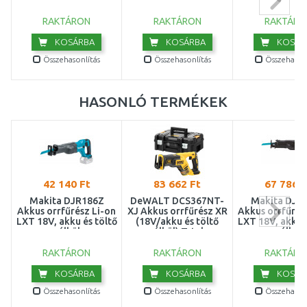
db
mm, 25 d
Szigetelőanyag
Tartozékok, kiegészítők
RAKTÁRON
RAKTÁRON
RAKTÁRO
KOSÁRBA
KOSÁRBA
KOSÁR
Tégla és szénsavas beton
Összehasonlítás
Összehasonlítás
Összehasonl
HASONLÓ TERMÉKEK
42 140 Ft
83 662 Ft
67 786 F
Makita DJR186Z
DeWALT DCS367NT-
Makita DJR
Akkus orrfűrész Li-on
XJ Akkus orrfűrész XR
Akkus orrfűrész
LXT 18V, akku és töltő
(18V/akku és töltő
LXT 18V, akku é
nélkül
nélkül) Tstak
nélkül
RAKTÁRON
RAKTÁRON
RAKTÁRO
KOSÁRBA
KOSÁRBA
KOSÁR
Összehasonlítás
Összehasonlítás
Összehasonl