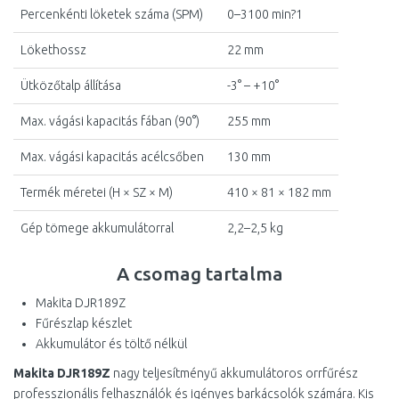
Percenkénti löketek száma (SPM)
0–3100 min?1
Lökethossz
22 mm
Ütközőtalp állítása
-3° – +10°
Max. vágási kapacitás fában (90°)
255 mm
Max. vágási kapacitás acélcsőben
130 mm
Termék méretei (H × SZ × M)
410 × 81 × 182 mm
Gép tömege akkumulátorral
2,2–2,5 kg
A csomag tartalma
Makita DJR189Z
Fűrészlap készlet
Akkumulátor és töltő nélkül
Makita DJR189Z
nagy teljesítményű akkumulátoros orrfűrész
professzionális felhasználók és igényes barkácsolók számára. Kis