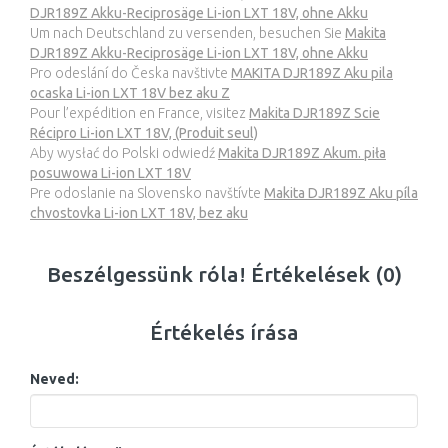
DJR189Z Akku-Reciprosäge Li-ion LXT 18V, ohne Akku
Um nach Deutschland zu versenden, besuchen Sie
Makita
DJR189Z Akku-Reciprosäge Li-ion LXT 18V, ohne Akku
Pro odeslání do Česka navštivte
MAKITA DJR189Z Aku pila
ocaska Li-ion LXT 18V bez aku Z
Pour l’expédition en France, visitez
Makita DJR189Z Scie
Récipro Li-ion LXT 18V, (Produit seul)
Aby wysłać do Polski odwiedź
Makita DJR189Z Akum. piła
posuwowa Li-ion LXT 18V
Pre odoslanie na Slovensko navštívte
Makita DJR189Z Aku píla
chvostovka Li-ion LXT 18V, bez aku
Beszélgessünk róla! Értékelések (0)
Értékelés írása
Neved: