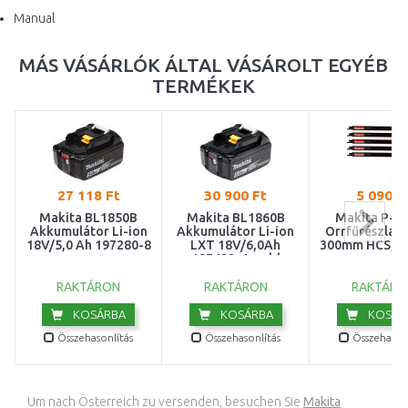
Manual
MÁS VÁSÁRLÓK ÁLTAL VÁSÁROLT EGYÉB
TERMÉKEK
27 118 Ft
30 900 Ft
5 090 F
Makita BL1850B
Makita BL1860B
Makita P-0
Akkumulátor Li-ion
Akkumulátor Li-ion
Orrfűrészlap
18V/5,0 Ah 197280-8
LXT 18V/6,0Ah
300mm HCS, Z6
197422-4 = old
632F69-8
RAKTÁRON
RAKTÁRON
RAKTÁRO
KOSÁRBA
KOSÁRBA
KOSÁR
Összehasonlítás
Összehasonlítás
Összehasonl
Um nach Österreich zu versenden, besuchen Sie
Makita