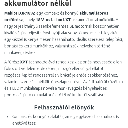
akkumulátor nélkül
Makita DJR189Z
egy kompakt és könnyű
akkumulátoros
orrfűrész
, amely
18 V-os Li-Ion LXT
akkumulátorral működik. A
nagy teljesítményű szénkefementes BL motornak köszönhetően
kiváló vágási teljesítményt nyújt alacsony tömeg mellett, így akár
egy kézzel is kényelmesen használható. Ideális szerelési, telepítési,
bontási és kerti munkákhoz, valamint szűk helyeken történő
munkavégzéshez.
A fűrész
XPT
technológiával rendelkezik a por és nedvesség elleni
fokozott védelem érdekében, mozgó ellensúllyal ellátott
rezgéscsillapító rendszerrel a vibráció jelentős csökkentéséhez,
valamint szerszám nélküli fűrészlapcserével. Az állítható ütközőtalp
és a LED munkalámpa növeli a munkavégzés kényelmét és
pontosságát. Akkumulátor és töltő nélkül kerül szállításra.
Felhasználói előnyök
Kompakt és könnyű kialakítás, amely egykezes használatot is
lehetővé tesz.