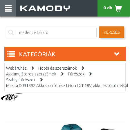
0 db
KERESÉS
KATEGÓRIÁK
Webáruház
Hobbi és szerszámok
Akkumulátoros szerszámok
Fűrészek
Szablyafűrészek
Makita DJR189Z Akkus orrfűrész Li-ion LXT 18V, akku és töltő nélkül